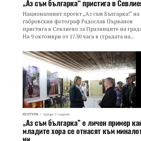
„Аз съм българка“ пристига в Севлие
Националният проект „Аз съм Българка!“ на
габровския фотограф Радослав Първанов
пристига в Севлиево за Празниците на града
На 9 октомври от 17.30 часа в сградата на...
КУЛТУРА
преди 7 години
„Аз съм българка” е личен пример ка
младите хора се отнасят към минало
ни