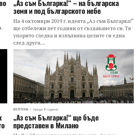
во
„Аз съм Българка!“ – на българска
земя и под българското небе
На 4 октомври 2019 г. идеята „Аз съм Българка!“
.
ще отбележи пет години от създаването си. Тя
упорито следва и изпълнява целите си една
след друга....
КУЛТУРА
преди 8 години
к
„Аз съм Българка!“ ще бъде
то
представен в Милано