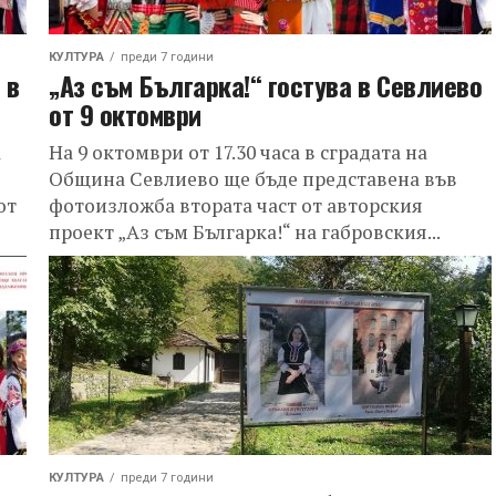
КУЛТУРА
преди 7 години
 в
„Аз съм Българка!“ гостува в Севлиево
от 9 октомври
а
На 9 октомври от 17.30 часа в сградата на
Община Севлиево ще бъде представена във
от
фотоизложба втората част от авторския
проект „Аз съм Българка!“ на габровския...
КУЛТУРА
преди 7 години