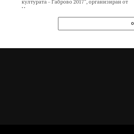
културата – Габрово 2017“, организиран от
Народно читалище...
О