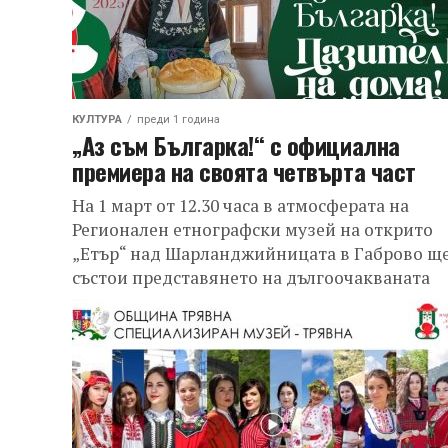
КУЛТУРА
преди 1 година
„Аз съм Българка!“ с официална
премиера на своята четвърта част
На 1 март от 12.30 часа в атмосферата на
Регионален етнографски музей на открито
„Етър“ над Шарланджийницата в Габрово ще
състои представянето на дългоочакваната
четвърта...