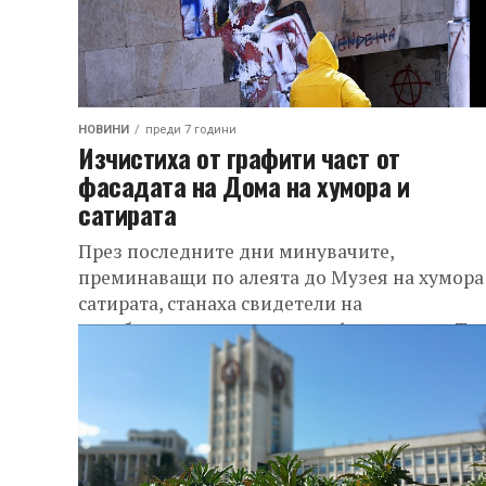
НОВИНИ
преди 7 години
Изчистиха от графити част от
фасадата на Дома на хумора и
сатирата
През последните дни минувачите,
преминаващи по алеята до Музея на хумора
сатирата, станаха свидетели на
преобразяването на част от фасадата му. То
нямаше да се...