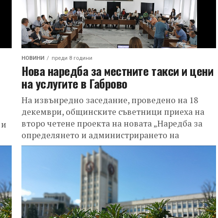
НОВИНИ
преди 8 години
Нова наредба за местните такси и цени
на услугите в Габрово
На извънредно заседание, проведено на 18
декември, общинските съветници приеха на
второ четене проекта на новата „Наредба за
 и
определянето и администрирането на
местните такси, цени на...
ва