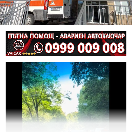
екип на ОД на МВР – Габрово съвместно с
автоексперт, като на място са изготвени и снимки.
Извършена е аутопсия на тялото на пострадалия и е
назначена съдебномедицинска експертиза.
Предстои назначаването на автотехническа
експертиза относно причините и механизма на
възникналото пътнотранспортно произшествие.
На полицейските органи са възложени оперативно –
издирвателни мероприятия, свързани с
установяване на предходно преминали по трасето
на инкриминираната дата моторни превозни
средства, с евентуално последвало
компрометиране на пътната настилка.
Във връзка с изясняване на този въпрос предстои
назначаване на химическа експертиза на иззети в
хода на извършения оглед веществени