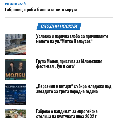
НЕ ИЗПУСКАЙ
Габровец преби бившата си съпруга
СХОДНИ НОВИНИ
Условна и парична глоба за причинилите
мелето на ул.“Митко Палаузов“
Група Молец пристига за Младежкия
фестивал „Тук и сега“
„Персеиди и китари“ събира младежи под
звездите за трета поредна година
Габрово е кандидат за европейска
столица на културата през 2032 г