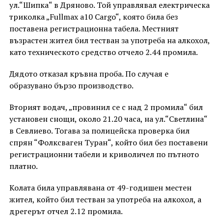
ул.“Шипка“ в Дряново. Той управлявал електрическа
триколка „Fullmax a10 Cargo“, която била без
поставена регистрационна табела. Местният
възрастен жител бил тестван за употреба на алкохол,
като техническото средство отчело 2.44 промила.
Дядото отказал кръвна проба. По случая е
образувано бързо производство.
Вторият водач, „провинил се с над 2 промила“ бил
установен снощи, около 21.20 часа, на ул.“Светлина“
в Севлиево. Тогава за полицейска проверка бил
спрян “Фолксваген Туран“, който бил без поставени
регистрационни табели и криволичел по пътното
платно.
Колата била управлявана от 49-годишен местен
жител, който бил тестван за употреба на алкохол, а
дрегерът отчел 2.12 промила.