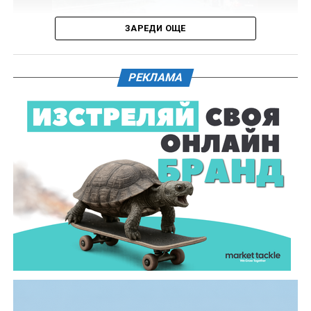
доказателства.
ЗАРЕДИ ОЩЕ
Действията по разследването продължават под
ръководството на Окръжна прокуратура – Габрово.
РЕКЛАМА
61-годишен мъж от севлиевското село Шумата
загуби живота след като катастрофира с мотор.
Тежкият инцидент е станал в събота, 1 август, около
10.00 часа в прохода Шипка. По данни на полицията
мотористът е самокатастрофирал.
На място незабавно е бил изпратен полицейски
екип, който установил самоличността на водача. Той
е бил транспортиран в габровската болница, където
по-късно починал.
Според първоначалната информация водачът се е
ударил в крайпътната мантинела.