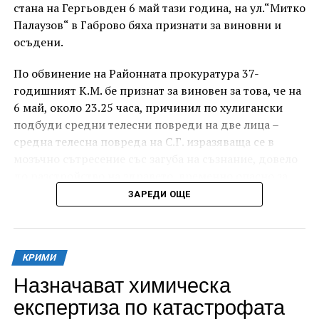
стана на Гергьовден 6 май тази година, на ул.“Митко
Палаузов“ в Габрово бяха признати за виновни и
осъдени.
По обвинение на Районната прокуратура 37-
годишният К.М. бе признат за виновен за това, че на
6 май, около 23.25 часа, причинил по хулигански
подбуди средни телесни повреди на две лица –
средна телесна повреда на С.Г. изразяваща се в
мозъчно сътресение със загуба на съзнание, довело
до разстройство на здравето, временно опасно за
живота, и лека телесна повреда на Х.С., която бе с
ЗАРЕДИ ОЩЕ
порезна рана на петия пръст на дясната ръка,
довела до разстройство на здравето, неопасно за
живота.
КРИМИ
За извършеното престъпление 37-годишният бе
Назначават химическа
осъден с наложено наказание 1 година и 8 месеца
експертиза по катастрофата
лишаване от свобода, чието изпълнение бб отложено