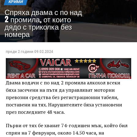
КРИМИ
Спряха двама с по над
2 промила, от които
дядо с триколка без
номера
преди 2 години
09.02.2024
Двама водачи с по над 2 промила алкохол всеки
бяха засечени на пътя да управляват моторни
превозни средства без регистрационни табели,
поставени на тях. Нарушителите бяха установени
през последните 48 часа.
Първи от тях бе хванат 74-годишен мъж, който бил
спрян на 7 февруари, около 14.50 часа, на