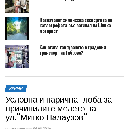
Назначават химическа експертиза по
катастрофата със загинал на Шипка
моторист
Как става таксуването в градския
транспорт на Габрово?
КРИМИ
Условна и парична глоба за
причинилите мелето на
ул.“Митко Палаузов“
преди един ден
06.08.2026