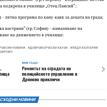
а подкрепа в училище „Отец Паисий“;
) – лятна програма по кану-каяк за децата на града;
а настрани“ (гр. София) – намаляване на
ване на движението в училище.
РОВСКИ НОВИНИ
ДОБРОВОЛЧЕСКИ КАУЗИ
ЛИДЛ БЪЛГАРИЯ
ГАБРОВО
ВИЖ СЪЩО
,
Ремонтът на сградата на
илища
полицейското управление в
Дряново приключи
СХОДНИ НОВИНИ