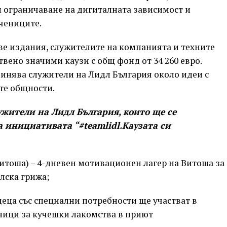
 ограничаване на дигиталната зависимост и
чениците.
е издания, служителите на компанията и техните
вено значими каузи с общ фонд от 34 260 евро.
инява служители на Лидл България около идеи с
те общности.
ужители на Лидл България, които ще се
а инициативата “#teamlidl.Каузата си
Витоша) – 4-дневен мотивационен лагер на Витоша за
лска грижа;
 деца със специални потребности ще участват в
ници за кучешки лакомства в приют