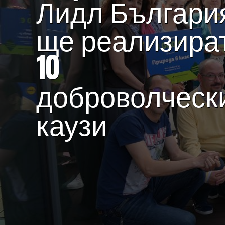
Лидл Българи
ще реализира
10
доброволческ
каузи