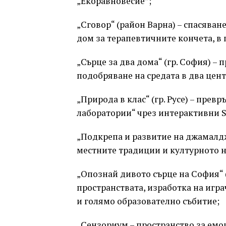
„Екоравновесие”;
„Сговор“ (район Варна) – спасяван
дом за терапевтичните кончета, в 
„Сърце за два дома“ (гр. София) –
подобряване на средата в два цен
„Природа в клас“ (гр. Русе) – прев
лаборатории“ чрез интерактивни 
„Подкрепа и развитие на джамалджи
местните традиции и културното н
„Опознай дивото сърце на София“ 
пространствата, изработка на игр
и голямо образователно събитие;
„Сензориум – пространство за емоц