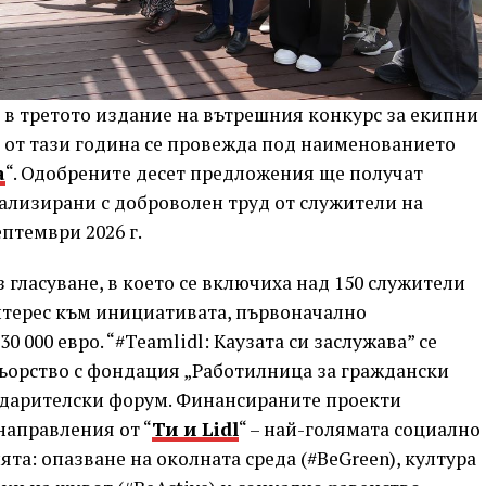
в третото издание на вътрешния конкурс за екипни
 от тази година се провежда под наименованието
а
“. Одобрените десет предложения ще получат
ализирани с доброволен труд от служители на
птември 2026 г.
гласуване, в което се включиха над 150 служители
нтерес към инициативата, първоначално
 000 евро. “#Teamlidl: Каузата си заслужава” се
ьорство с фондация „Работилница за граждански
 дарителски форум. Финансираните проекти
направления от “
Ти и Lidl
“ – най-голямата социално
а: опазване на околната среда (#BeGreen), култура