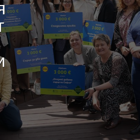
я
т
и