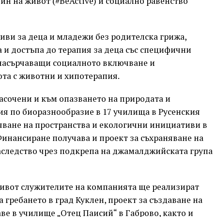
чин на живот (#BeActive) и социално равенство
иви за деца и младежи без родителска грижа,
а и достъпа до терапия за деца със специфични
 насърчаващи социалното включване и
та с животни и хипотерапия.
насочени и към опазването на природата и
ния по биоразнообразие в 17 училища в Русенския
вяване на пространства и екологични инициативи в
Финансиране получава и проект за съхраняване на
аследство чрез подкрепа на джамалджийската група
живот служителите на компанията ще реализират
 гребането в град Куклен, проект за създаване на
ве в училище „Отец Паисий“ в Габрово, както и