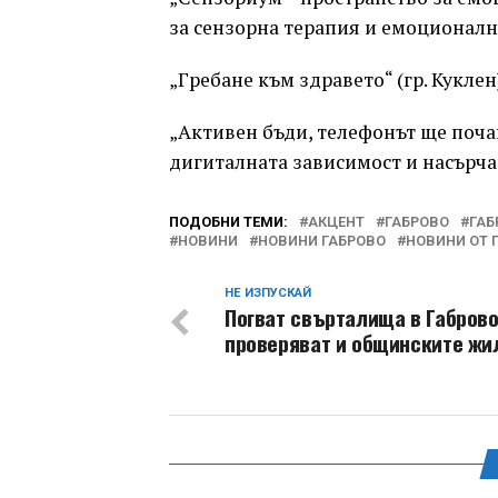
за сензорна терапия и емоционалн
„Гребане към здравето“ (гр. Куклен
„Активен бъди, телефонът ще почак
дигиталната зависимост и насърча
ПОДОБНИ ТЕМИ:
АКЦЕНТ
ГАБРОВО
ГАБ
НОВИНИ
НОВИНИ ГАБРОВО
НОВИНИ ОТ 
НЕ ИЗПУСКАЙ
Погват свърталища в Габрово
проверяват и общинските ж