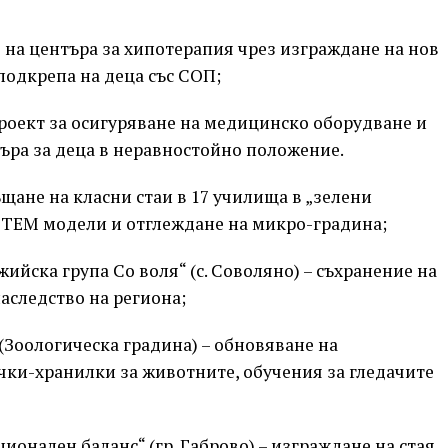
е на центъра за хипотерапия чрез изграждане на нов
подкрепа на деца със СОП;
 проект за осигуряване на медицинско оборудване и
търа за деца в неравностойно положение.
ръщане на класни стаи в 17 училища в „зелени
STEM модели и отглеждане на микро-градина;
йска група Со воля“ (с. Соволяно) – съхранение на
аследство на региона;
(Зоологическа градина) – обновяване на
ачки-хранилки за животните, обучения за гледачите
ионален баланс“ (гр. Габрово) – изграждане на стая