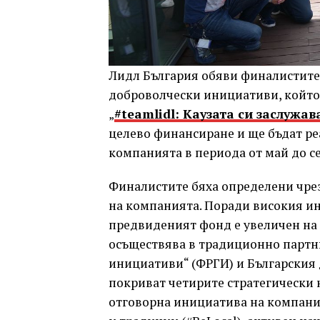
Лидл България обяви финалистите 
доброволчески инициативи, който
„
#teamlidl: Каузата си заслужав
целево финансиране и ще бъдат ре
компанията в периода от май до се
Финалистите бяха определени чрез 
на компанията. Поради високия и
предвиденият фонд е увеличен на 30
осъществява в традиционно партн
инициативи“ (ФРГИ) и Българския
покриват четирите стратегически 
отговорна инициатива на компаният