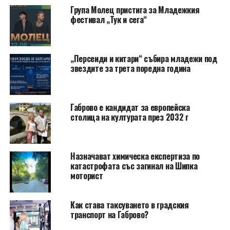
Група Молец пристига за Младежкия
фестивал „Тук и сега“
„Персеиди и китари“ събира младежи под
звездите за трета поредна година
Габрово е кандидат за европейска
столица на културата през 2032 г
Назначават химическа експертиза по
катастрофата със загинал на Шипка
моторист
Как става таксуването в градския
транспорт на Габрово?