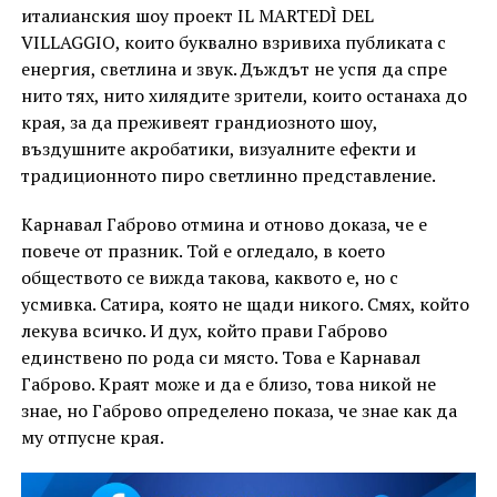
италианския шоу проект IL MARTEDÌ DEL
VILLAGGIO, които буквално взривиха публиката с
енергия, светлина и звук. Дъждът не успя да спре
нито тях, нито хилядите зрители, които останаха до
края, за да преживеят грандиозното шоу,
въздушните акробатики, визуалните ефекти и
традиционното пиро светлинно представление.
Карнавал Габрово отмина и отново доказа, че е
повече от празник. Той е огледало, в което
обществото се вижда такова, каквото е, но с
усмивка. Сатира, която не щади никого. Смях, който
лекува всичко. И дух, който прави Габрово
единствено по рода си място. Това е Карнавал
Габрово. Краят може и да е близо, това никой не
знае, но Габрово определено показа, че знае как да
му отпусне края.