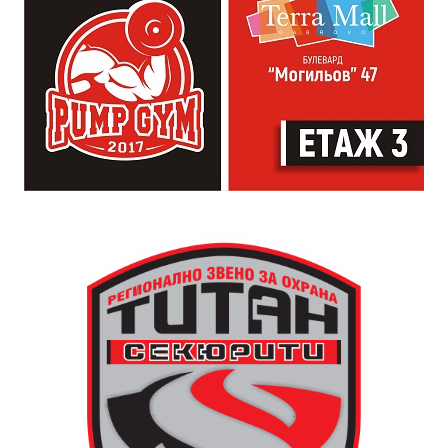
регулира времето. Тя е и форма на справедливост и
именно тя прави едно населено място град“,
коментира Симеонов.
Сто и пет години след построяването на първата
часовникова кула, механизмът ѝ е заменен с нов,
дело на двама тревненски майстори – Генчо Колев и
Христо Василев, през 1883 година. Той работи до
1945 година, когато самата кула е съборена. Нейното
„тиктакащо сърце“ обаче е спасено от местните
жители, съхранено и предадено по-късно на
дряновския музей.