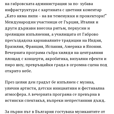
на габровската администрация за по- хубава
инфраструктура с картината с цветния коментар
„Като няма липи – на ви теменужки и прожектори!“
Международни участници от Гърция, Италия и
други държави внесоха ритъм, перкусии и
зрелищни изпълнения, а училищата от Габрово
пресъздадоха карнавалните традиции на Индия,
Бразилия, Франция, Испания, Америка и Япония.
Вечерната програма събра хиляди на централния
площад с концерти, акробатика, визуални ефекти и
пиро шоу, превръщайки града в огромна сцена под
открито небе.
През целия ден градът бе изпълнен с музика,
улични артисти, детски инициативи и фестивална
атмосфера. А вечерната програма се превърна в
истински спектакъл, въпреки непрестанния дъжд.
За първи път в България гостуваха музикантите от