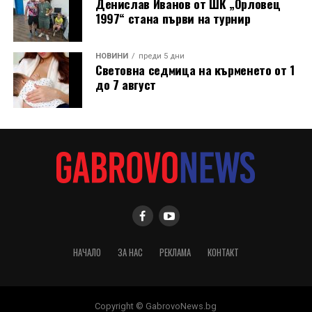
Денислав Иванов от ШК „Орловец
1997“ стана първи на турнир
НОВИНИ
преди 5 дни
Световна седмица на кърменето от 1
до 7 август
В новия епизод на „Музеят говори“ зрителите ще
видят в детайли как се навива часовникът, как се
НАЧАЛО
ЗА НАС
РЕКЛАМА
КОНТАКТ
извършва неговото сверяване и как изглежда кулата
отвътре – до самото „сърце“, което неуморно
отмерва времето на града. Часовниковата кула е
Copyright © GabrovoNews.bg