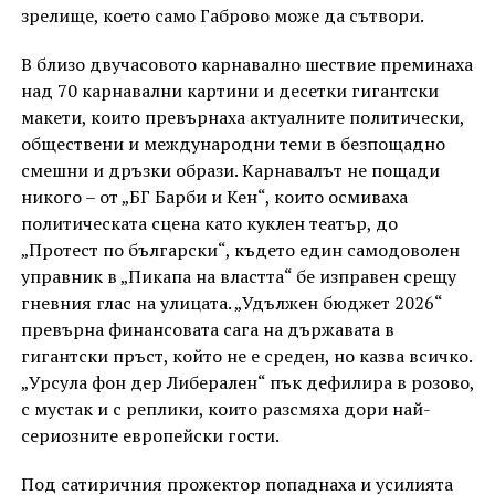
зрелище, което само Габрово може да сътвори.
В близо двучасовото карнавално шествие преминаха
над 70 карнавални картини и десетки гигантски
макети, които превърнаха актуалните политически,
обществени и международни теми в безпощадно
смешни и дръзки образи. Карнавалът не пощади
никого – от „БГ Барби и Кен“, които осмиваха
политическата сцена като куклен театър, до
„Протест по български“, където един самодоволен
управник в „Пикапа на властта“ бе изправен срещу
гневния глас на улицата. „Удължен бюджет 2026“
превърна финансовата сага на държавата в
гигантски пръст, който не е среден, но казва всичко.
„Урсула фон дер Либерален“ пък дефилира в розово,
с мустак и с реплики, които разсмяха дори най-
сериозните европейски гости.
Под сатиричния прожектор попаднаха и усилията