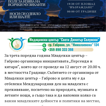
На 13 август организаторите са предвидили
занимания и за здрав дух, и за здраво тяло.
Инструкторката по пилатес и йога Йоанна Петрова
от FitLab ще се погрижи за добрия тонус с групова
тренировка от 19.00 ч., а след това ще има мозъчна
атака с куиз вечер за обща култура. Вечерта ще
приключи с прожекция на новия български
комедиен филм „Брънч за начинаещи“ – в парка,
За трета поредна година Младежки център –
под звездното дряновско небе.
Габрово организира инициативата „Персеиди и
китари“, която ще се проведе на 12 август от 20.00 ч.
в местността Градище. Събитието се организира от
Младежки център – Габрово и целта му е да
отбележи Международния ден на младежта с
преживяване, посветено на природата, музиката и
летните нощи, а също така и да напомни колко са
важни младежките дейности и политики на местно,