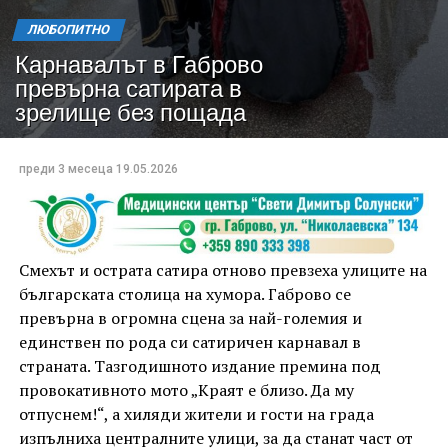
ЛЮБОПИТНО
Карнавалът в Габрово
превърна сатирата в
зрелище без пощада
преди 3 месеца
19.05.2026
Смехът и острата сатира отново превзеха улиците на
българската столица на хумора. Габрово се
превърна в огромна сцена за най-големия и
единствен по рода си сатиричен карнавал в
страната. Тазгодишното издание премина под
провокативното мото „Краят е близо. Да му
отпуснем!“, а хиляди жители и гости на града
изпълниха централните улици, за да станат част от