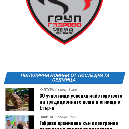
ПОПУЛЯРНИ НОВИНИ ОТ ПОСЛЕДНАТА
СЕДМИЦА
КУЛТУРА
преди 5 дни
30 участници усвоиха майсторството
на традиционните пещи и огнища в
Етър-а
Години след разрушаването на кулата се заражда
НОВИНИ
преди 5 дни
Габрово преминава към електронно
инициатива за нейното възстановяване, обединила
таксуване в градския транспорт