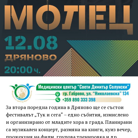
За втора поредна година в Дряново ще се състои
фестивалът „Тук и сега“ – едно събития, измислено
и организирано от младите хора в града. Планирани
са музикален концерт, размяна на книги, куиз вечер,
прожекция на филм, групова тренировка и др.