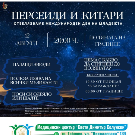
На 13 август организаторите са предвидили
занимания и за здрав дух, и за здраво тяло.
Инструкторката по пилатес и йога Йоанна Петрова
от FitLab ще се погрижи за добрия тонус с групова
тренировка от 19.00 ч., а след това ще има мозъчна
атака с куиз вечер за обща култура. Вечерта ще