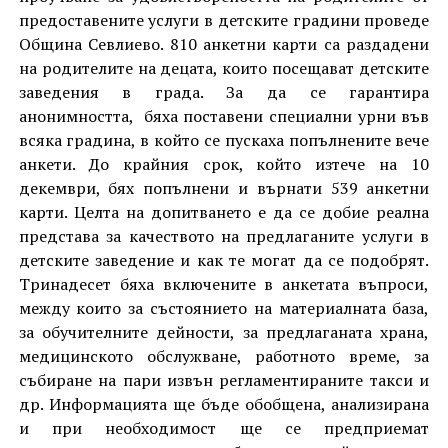
предоставените услуги в детските градини проведе
Община Севлиево. 810 анкетни карти са раздадени
на родителите на децата, които посещават детските
заведения в града. За да се гарантира
анонимността, бяха поставени специални урни във
всяка градина, в който се пускаха попълнените вече
анкети. До крайния срок, който изтече на 10
декември, бях попълнени и върнати 539 анкетни
карти. Целта на допитването е да се добие реална
представа за качеството на предлаганите услуги в
детските заведение и как те могат да се подобрят.
Тринадесет бяха включените в анкетата въпроси,
между които за състоянието на материалната база,
за обучителните дейности, за предлаганата храна,
медицинското обслужване, работното време, за
събиране на пари извън регламентираните такси и
др. Информацията ще бъде обобщена, анализирана
и при необходимост ще се предприемат