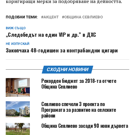
коригиращи мерки за подобряване на дейността.
ПОДОБНИ ТЕМИ:
АКЦЕНТ
ОБЩИНА СЕВЛИЕВО
ВИЖ СЪЩО
„Следобедът на един VIP и др.” в ДХС
НЕ ИЗПУСКАЙ
Закопчаха 48-годишен за контрабандни цигари
СХОДНИ НОВИНИ
Рекорден бюджет за 2018-та отчете
Община Севлиево
Севлиево спечели 3 проекта по
Програмата за развитие на селските
райони
Община Севлиево засади 90 нови дървета