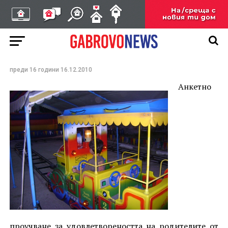
вълнува от мнението на
родителите за
предоставените услуги
в детските градини
преди 16 години
16.12.2010
Анкетно
проучване за удовлетвореността на родителите от