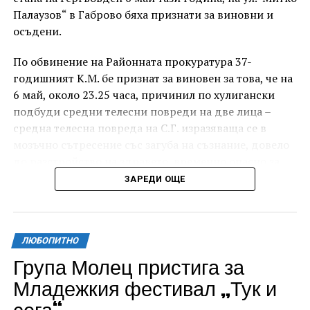
Палаузов“ в Габрово бяха признати за виновни и
осъдени.
По обвинение на Районната прокуратура 37-
годишният К.М. бе признат за виновен за това, че на
6 май, около 23.25 часа, причинил по хулигански
подбуди средни телесни повреди на две лица –
средна телесна повреда на С.Г. изразяваща се в
мозъчно сътресение със загуба на съзнание, довело
до разстройство на здравето, временно опасно за
живота, и лека телесна повреда на Х.С., която бе с
ЗАРЕДИ ОЩЕ
порезна рана на петия пръст на дясната ръка,
довела до разстройство на здравето, неопасно за
живота.
ЛЮБОПИТНО
За извършеното престъпление 37-годишният бе
Група Молец пристига за
осъден с наложено наказание 1 година и 8 месеца
Младежкия фестивал „Тук и
лишаване от свобода, чието изпълнение бб отложено
сега“
за срок от 4 години и 6 месеца.