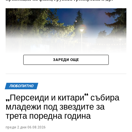
ЗАРЕДИ ОЩЕ
ЛЮБОПИТНО
„Персеиди и китари“ събира
Всички събития ще се проведат в парк „Максим
младежи под звездите за
Райкович“, срещу часовниковата кула, с вход
трета поредна година
свободен. Програмата ще започне на 12 август с
концерт на група Молец и талантливите млади
преди 2 дни
06.08.2026
изпълнители GoGo, Toria, ZoV & Vakavliev.