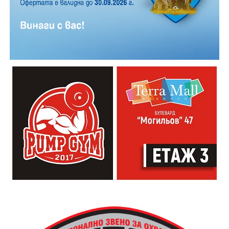
21:30ч. Коктейли и музика
Младежкият център кани и всички млади хора,
които свират на китара, да се включат – независимо
от професионалното им ниво. Събитието е различно
– то не е концерт, а споделено преживяване, в което
всеки участва по свой начин. Няма сцена или
официална програма, няма предварително обявени
изпълнители и разделение между публика и
артисти. Всеки е добре дошъл да пее, свири или
просто да преживее звездопад, изпълнен с музика,
падащи звезди и желания.
За да улесни всички желаещи да се включат,
Младежки център – Габрово осигурява безплатен
транспорт до местността Градище. Електрическият
автобус ще тръгне в 19:30 ч. от пл. „Възраждане“, а