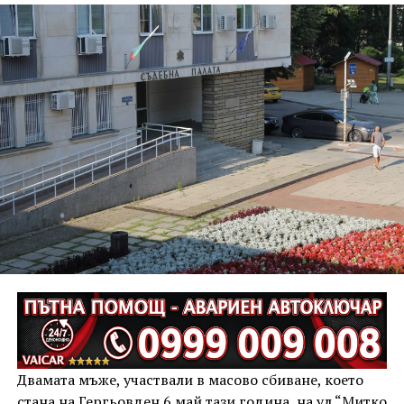
Двамата мъже, участвали в масово сбиване, което
стана на Гергьовден 6 май тази година, на ул.“Митко