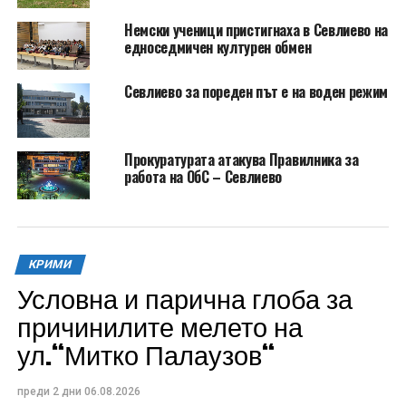
Немски ученици пристигнаха в Севлиево на
едноседмичен културен обмен
Севлиево за пореден път е на воден режим
Прокуратурата атакува Правилника за
работа на ОбС – Севлиево
КРИМИ
Условна и парична глоба за
причинилите мелето на
ул.“Митко Палаузов“
преди 2 дни
06.08.2026