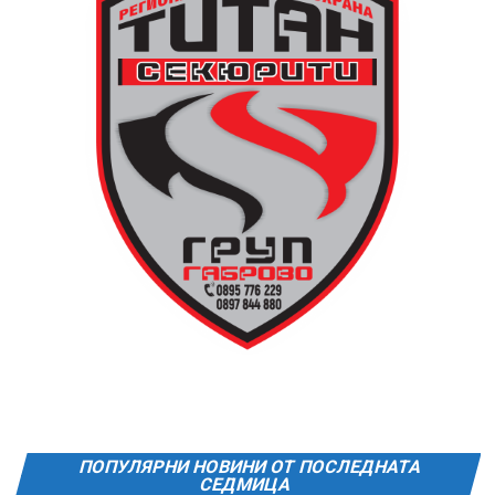
обратно към града в 00:00 ч. – от паркинга до
поляната. Вземете със себе си връхна дреха и одеяло
или шалте! За повече информация тел. 0887907075.
13 АВГУСТ (четвъртък)
19:00ч Групова тренировка с Йоанна Петрова от
FitLab
20:00ч. Куиз вечер за обща култура
21:30ч. Прожекция на филма “Брънч за начинаещи”
Ще бъде хубаво – не някога и някъде, а тук и сега!
Фестивалът се организира по случай
Международния ден на младежта, който се
отбеляава редовно в Дряново от дълги години.
ПОПУЛЯРНИ НОВИНИ ОТ ПОСЛЕДНАТА
СЕДМИЦА