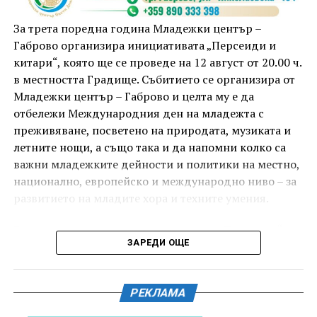
приключи с прожекция на новия български
комедиен филм „Брънч за начинаещи“ – в парка,
За трета поредна година Младежки център –
под звездното дряновско небе.
Габрово организира инициативата „Персеиди и
китари“, която ще се проведе на 12 август от 20.00 ч.
в местността Градище. Събитието се организира от
Младежки център – Габрово и целта му е да
отбележи Международния ден на младежта с
преживяване, посветено на природата, музиката и
летните нощи, а също така и да напомни колко са
важни младежките дейности и политики на местно,
национално, европейско и международно ниво – за
развитието на младите хора и техните умения.
Вечерта е в пика на метеорния поток „Персеиди“ –
ЗАРЕДИ ОЩЕ
едно от най-красивите и очаквани астрономически
явления през годината. В продължение на няколко
И двете вечери ще продължи инициативата „Книга
дни Земята преминава през шлейф от частици,
за книга“ – всеки може да донесе книга от личната
РЕКЛАМА
оставени от кометата 109P/Swift-Tuttle.
си библиотека и да вземе друга. Целта е обмен на
заглавия, впечатления и приятен разговор за