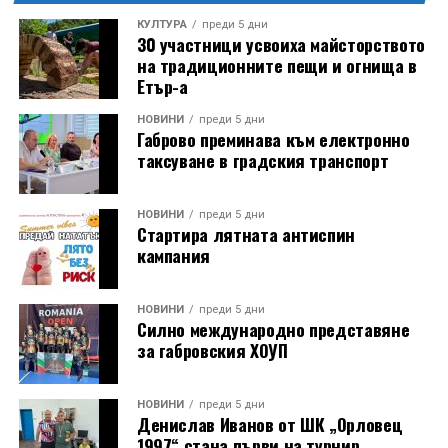
КУЛТУРА
преди 5 дни
30 участници усвоиха майсторството
на традиционните пещи и огнища в
Етър-а
НОВИНИ
преди 5 дни
Габрово преминава към електронно
таксуване в градския транспорт
НОВИНИ
преди 5 дни
Стартира лятната антиспин
кампания
НОВИНИ
преди 5 дни
Силно международно представяне
за габровския ХОУП
НОВИНИ
преди 5 дни
Денислав Иванов от ШК „Орловец
1997“ стана първи на турнир