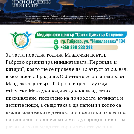
На 13 август организаторите са предвидили
занимания и за здрав дух, и за здраво тяло.
Инструкторката по пилатес и йога Йоанна Петрова
от FitLab ще се погрижи за добрия тонус с групова
тренировка от 19.00 ч., а след това ще има мозъчна
атака с куиз вечер за обща култура. Вечерта ще
приключи с прожекция на новия български
комедиен филм „Брънч за начинаещи“ – в парка,
За трета поредна година Младежки център –
под звездното дряновско небе.
Габрово организира инициативата „Персеиди и
китари“, която ще се проведе на 12 август от 20.00 ч.
в местността Градище. Събитието се организира от
Младежки център – Габрово и целта му е да
отбележи Международния ден на младежта с
преживяване, посветено на природата, музиката и
летните нощи, а също така и да напомни колко са
важни младежките дейности и политики на местно,
национално, европейско и международно ниво – за
развитието на младите хора и техните умения.