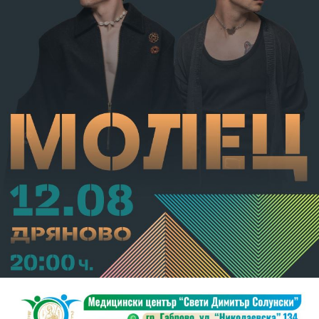
С постановление на Районна прокуратура-Габрово
В.А. е бил задържан за срок до 72 часа, а с
определение на Районен съд-Габрово спрямо него е
взета мярка за неотклонение „домашен арест“.
Съдебният акт е окончателен.