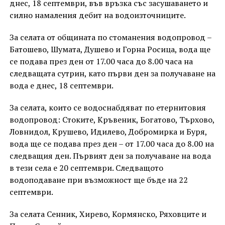
днес, 18 септември, във връзка със засушаването и
силно намаления дебит на водоизточниците.
За селата от общината по стоманения водопровод –
Батошево, Шумата, Душево и Горна Росица, вода ще
се подава през ден от 17.00 часа до 8.00 часа на
следващата сутрин, като първи ден за получаване на
вода е днес, 18 септември.
За селата, които се водоснабдяват по етернитовия
водопровод: Стоките, Кръвеник, Богатово, Търхово,
Ловнидол, Крушево, Идилево, Добромирка и Буря,
вода ще се подава през ден – от 17.00 часа до 8.00 на
следващия ден. Първият ден за получаване на вода
в тези села е 20 септември. Следващото
водоподаване при възможност ще бъде на 22
септември.
За селата Сенник, Хирево, Кормянско, Ряховците и