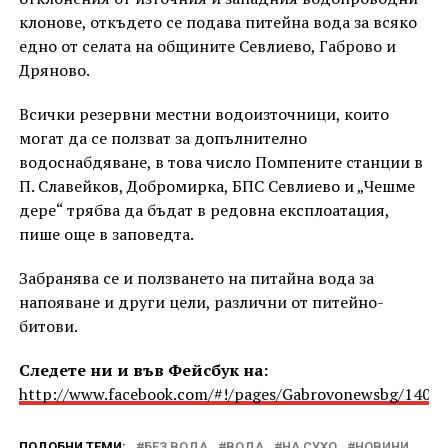
клонове, откъдето се подава питейна вода за всяко
едно от селата на общините Севлиево, Габрово и
Дряново.
Всички резервни местни водоизточници, които
могат да се ползват за допълнително
водоснабдяване, в това число Помпените станции в
П. Славейков, Добромирка, БПС Севлиево и „Чешме
дере“ трябва да бъдат в редовна експлоатация,
пише още в заповедта.
Забранява се и ползването на питайна вода за
напояване и други цели, различни от питейно-
битови.
Следете ни и във Фейсбук на:
http://www.facebook.com/#!/pages/Gabrovonewsbg/1405
ПОДОБНИ ТЕМИ:
БЕЗ ВОДА
ВОДА
НА СУХО
НОВИНИ