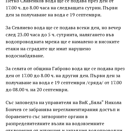
Петко Славейков вода ще се подава през ден от
17.00 ч. до 8.00 часа на следващата сутрин. Първи
ден за получаване на вода е 19 септември.
За Севлиево вода ще се подава всеки ден, но вечер
след 23.00 часа до 5 ч. сутринта, налягането във
водопроводната мрежа ще е намалено и високите
етажи на сградите ще имат нарушено
водоснабдяване.
За селата от община Габрово вода ще се подава през
ден от 17.00 до 8.00 ч. на другия ден. Първи ден за
получаване на вода е 19 септември /сряда/ от 17.00
до 08.00 ч. на 20 септември.
Със заповедта на управителя на ВиК „Бяла“ Никола
Бончев се забранява нерегламентирания достъп и
боравенето със затворните органи в
разпределителните възли на водовземните
отклонения от източния и западния водопроводни