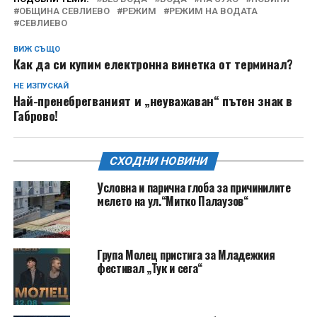
ОБЩИНА СЕВЛИЕВО
РЕЖИМ
РЕЖИМ НА ВОДАТА
СЕВЛИЕВО
ВИЖ СЪЩО
Как да си купим електронна винетка от терминал?
НЕ ИЗПУСКАЙ
Най-пренебрегваният и „неуважаван“ пътен знак в
Габрово!
СХОДНИ НОВИНИ
Условна и парична глоба за причинилите
мелето на ул.“Митко Палаузов“
Група Молец пристига за Младежкия
фестивал „Тук и сега“