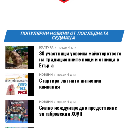
Ще бъде хубаво – не някога и някъде, а тук и сега!
Фестивалът се организира по случай
Международния ден на младежта, който се
отбеляава редовно в Дряново от дълги години.
ПОПУЛЯРНИ НОВИНИ ОТ ПОСЛЕДНАТА
СЕДМИЦА
КУЛТУРА
преди 4 дни
30 участници усвоиха майсторството
на традиционните пещи и огнища в
Етър-а
НОВИНИ
преди 4 дни
Стартира лятната антиспин
кампания
НОВИНИ
преди 4 дни
Силно международно представяне
за габровския ХОУП