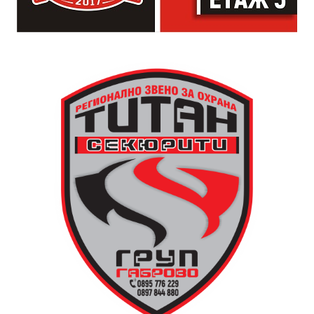
падащи звезди и желания.
За да улесни всички желаещи да се включат,
Младежки център – Габрово осигурява безплатен
транспорт до местността Градище. Електрическият
автобус ще тръгне в 19:30 ч. от пл. „Възраждане“, а
обратно към града в 00:00 ч. – от паркинга до
поляната. Вземете със себе си връхна дреха и одеяло
или шалте! За повече информация тел. 0887907075.
13 АВГУСТ (четвъртък)
19:00ч Групова тренировка с Йоанна Петрова от
FitLab
20:00ч. Куиз вечер за обща култура
21:30ч. Прожекция на филма “Брънч за начинаещи”