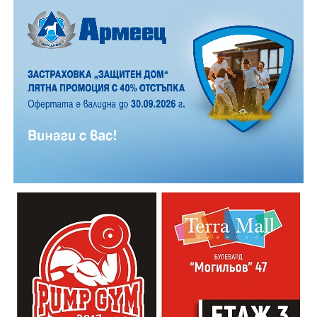
12 АВГУСТ (сряда)
19:00ч. „Книга за книга“ – донеси книга, вземи си
друга, обсъди заглавия и автори с други читатели
20:00ч. Концерт на група МОЛЕЦ, GoGo,
Zov&Vakavliev, Toria
21:30ч. Коктейли и музика
Младежкият център кани и всички млади хора,
които свират на китара, да се включат – независимо
от професионалното им ниво. Събитието е различно
– то не е концерт, а споделено преживяване, в което
всеки участва по свой начин. Няма сцена или
официална програма, няма предварително обявени
изпълнители и разделение между публика и
артисти. Всеки е добре дошъл да пее, свири или
просто да преживее звездопад, изпълнен с музика,