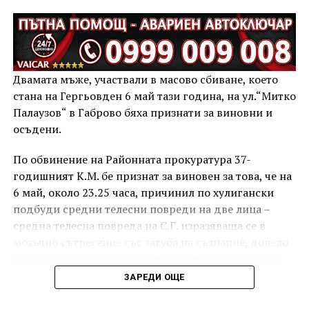
Двамата мъже, участвали в масово сбиване, което
стана на Гергьовден 6 май тази година, на ул.“Митко
Палаузов“ в Габрово бяха признати за виновни и
осъдени.
По обвинение на Районната прокуратура 37-
годишният К.М. бе признат за виновен за това, че на
6 май, около 23.25 часа, причинил по хулигански
подбуди средни телесни повреди на две лица –
средна телесна повреда на С.Г. изразяваща се в
мозъчно сътресение със загуба на съзнание, довело
до разстройство на здравето, временно опасно за
живота, и лека телесна повреда на Х.С., която бе с
ЗАРЕДИ ОЩЕ
порезна рана на петия пръст на дясната ръка,
довела до разстройство на здравето, неопасно за