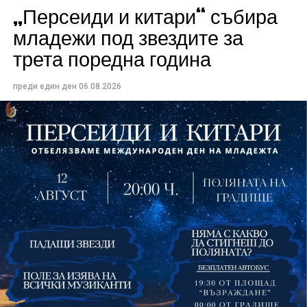
„Персеиди и китари“ събира
Всички събития ще се проведат в парк „Максим
младежи под звездите за
Райкович“, срещу часовниковата кула, с вход
трета поредна година
свободен. Програмата ще започне на 12 август с
концерт на група Молец и талантливите млади
преди един ден
06.08.2026
изпълнители GoGo, Toria, ZoV & Vakavliev.