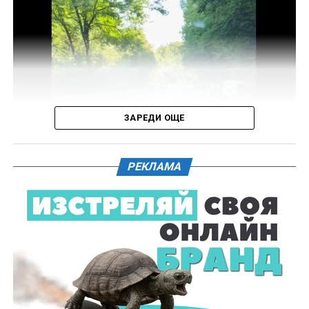
средства, с евентуално последвало
компрометиране на пътната настилка.
Във връзка с изясняване на този въпрос предстои
назначаване на химическа експертиза на иззети в
хода на извършения оглед веществени
доказателства.
ЗАРЕДИ ОЩЕ
Действията по разследването продължават под
ръководството на Окръжна прокуратура – Габрово.
РЕКЛАМА
61-годишен мъж от севлиевското село Шумата
загуби живота след като катастрофира с мотор.
Тежкият инцидент е станал в събота, 1 август, около
10.00 часа в прохода Шипка. По данни на полицията
мотористът е самокатастрофирал.
На място незабавно е бил изпратен полицейски
екип, който установил самоличността на водача. Той