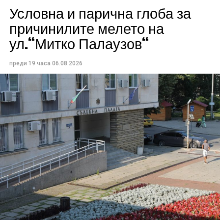
Условна и парична глоба за
причинилите мелето на
ул.“Митко Палаузов“
преди 19 часа
06.08.2026