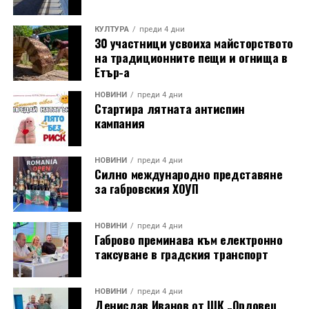
КУЛТУРА
преди 4 дни
30 участници усвоиха майсторството
на традиционните пещи и огнища в
Етър-а
НОВИНИ
преди 4 дни
Стартира лятната антиспин
кампания
НОВИНИ
преди 4 дни
Силно международно представяне
за габровския ХОУП
НОВИНИ
преди 4 дни
Габрово преминава към електронно
таксуване в градския транспорт
НОВИНИ
преди 4 дни
Денислав Иванов от ШК „Орловец