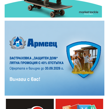
е бил транспортиран в габровската болница, където
по-късно починал.
Според първоначалната информация водачът се е
ударил в крайпътната мантинела.
Причините за инцидента са в процес на изясняване.