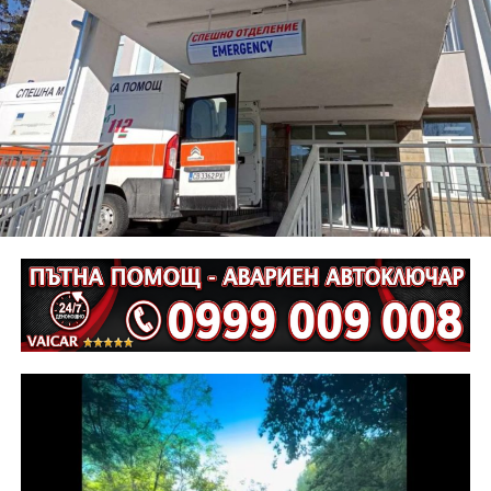
нарушени правилата за движение по пътищата, като
при управление на мотоциклет „Ямаха“, по
непредпазливост е причинена смъртта на водача му
Г. Г., на 61 години.
Неотложните следствени действия са извършени от
екип на ОД на МВР – Габрово съвместно с
автоексперт, като на място са изготвени и снимки.
Извършена е аутопсия на тялото на пострадалия и е
назначена съдебномедицинска експертиза.
Предстои назначаването на автотехническа
експертиза относно причините и механизма на
възникналото пътнотранспортно произшествие.
На полицейските органи са възложени оперативно –
издирвателни мероприятия, свързани с
установяване на предходно преминали по трасето
на инкриминираната дата моторни превозни