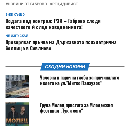
НОВИНИ ОТ ГАБРОВО
РЕЦИДИВИСТ
ВИЖ СЪЩО
Водата под контрол: РЗИ – Габрово следи
качеството ѝ след наводненията!
НЕ ИЗПУСКАЙ
Проверяват пръчка на Държавната психиатрична
болница в Севлиево
СХОДНИ НОВИНИ
Условна и парична глоба за причинилите
мелето на ул.“Митко Палаузов“
Група Молец пристига за Младежкия
фестивал „Тук и сега“