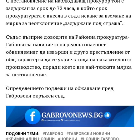
С постановление на наблюдаващ прокурор той е
задържан за срок до 72 часа, в който срок
прокуратурата е внесла в съда искане за вземане на
мярка за неотклонение „задържане под стража“.
Съдът възприе доводите на Районна прокуратура-
Габрово за наличието на реална опасност
обвиняемият да извърши и друго престъпление от
общ характер и да се укрие в хода на наказателното
производство, поради което взе най-тежката мярка
за неотклонение.
Определението подлежи на обжалване пред
Габровски окръжен съд.
ПОДОБНИ ТЕМИ:
ГАБРОВО
ГАБРОВСКИ НОВИНИ
КРИМИНАЛНИ НОВИНИ
НОВИНИ
НОВИНИ ГАБРОВО