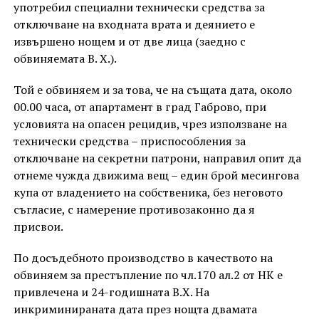
употребил специални технически средства за
отключване на входната врата и деянието е
извършено нощем и от две лица (заедно с
обвиняемата В. Х.).
Той е обвиняем и за това, че на същата дата, около
00.00 часа, от апартамент в град Габрово, при
условията на опасен рецидив, чрез използване на
технически средства – приспособления за
отключване на секретни патрони, направил опит да
отнеме чужда движима вещ – един брой месингова
купа от владението на собственика, без неговото
съгласие, с намерение противозаконно да я
присвои.
По досъдебното производство в качеството на
обвиняем за престъпление по чл.170 ал.2 от НК е
привлечена и 24-годишната В.Х. На
инкриминираната дата през нощта двамата