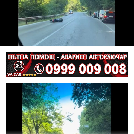
С постановление на Районна прокуратура-Габрово
В.А. е бил задържан за срок до 72 часа, а с
определение на Районен съд-Габрово спрямо него е
взета мярка за неотклонение „домашен арест“.
Съдебният акт е окончателен.