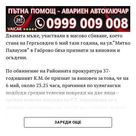
Двамата мъже, участвали в масово сбиване, което
стана на Гергьовден 6 май тази година, на ул.“Митко
Палаузов“ в Габрово бяха признати за виновни и
осъдени.
По обвинение на Районната прокуратура 37-
годишният К.М. бе признат за виновен за това, че на
6 май, около 23.25 часа, причинил по хулигански
подбуди средни телесни повреди на две лица –
средна телесна повреда на С.Г. изразяваща се в
мозъчно сътресение със загуба на съзнание, довело
до разстройство на здравето, временно опасно за
живота, и лека телесна повреда на Х.С., която бе с
ЗАРЕДИ ОЩЕ
порезна рана на петия пръст на дясната ръка,