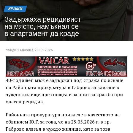
КРИМИ
Задържаха рецидивист
на място, намъкнал се
в апартамент да краде
преди 2 месеца
28.05.2026
40-годишен мъж е задържан под стража по искане
на Районната прокуратура в Габрово за влизане в
чуждо жилище през нощта и за опит за кражба при
опасен рецидив.
Районната прокуратура привлече в качеството на
обвиняем Ю.Г. за това, че на 25.05.2026 г. в гр.
Габрово влязъл в чуждо жилище, като за това