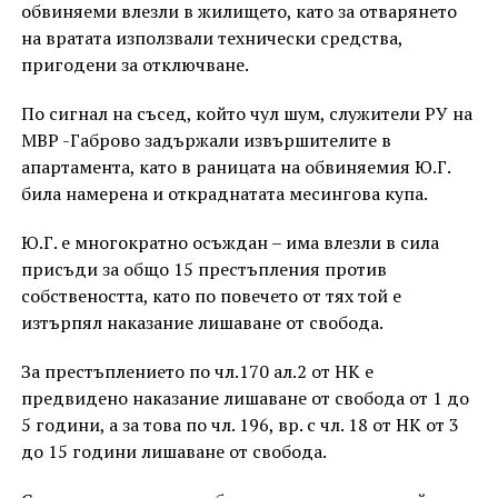
обвиняеми влезли в жилището, като за отварянето
на вратата използвали технически средства,
пригодени за отключване.
По сигнал на съсед, който чул шум, служители РУ на
МВР -Габрово задържали извършителите в
апартамента, като в раницата на обвиняемия Ю.Г.
била намерена и откраднатата месингова купа.
Ю.Г. е многократно осъждан – има влезли в сила
присъди за общо 15 престъпления против
собствеността, като по повечето от тях той е
изтърпял наказание лишаване от свобода.
За престъплението по чл.170 ал.2 от НК е
предвидено наказание лишаване от свобода от 1 до
5 години, а за това по чл. 196, вр. с чл. 18 от НК от 3
до 15 години лишаване от свобода.