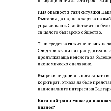
на официалния за сега срок – 30 а
Има опасност в тази ситуация Нац
България да падне в жертва на амб
управляващи. С действията и безо
си цялото българско общество.
Тези средства са жизнено важни з
След три вълни на принудително с
продължаваща неяснота за бъдещето
икономическо оцеляване.
Въпреки че дори и в последната ве
коригират, отказа да бъде предста
националните интереси на Българи
Кога най-рано може да очакваме
бизнес?