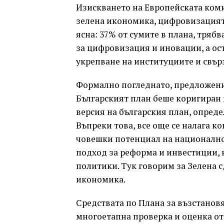
Изискването на Европейската коми
зелена икономика, цифровизацията
ясна: 37% от сумите в плана, тряб
за цифровизация и иновации, а ост
укрепване на институциите и свър
Формално погледнато, предложенит
Българският план беше коригиран 
версия на българския план, опред
Въпреки това, все още се налага к
човешки потенциал на национално
подход за реформа и инвестиции, 
политики. Тук говорим за Зелена 
икономика.
Средствата по Плана за възстанов
многоетапна проверка и оценка от 