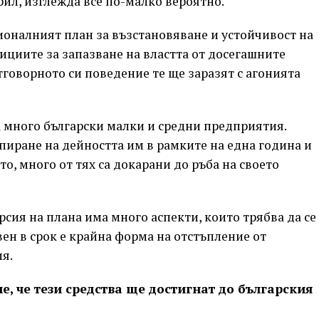
прил, изглежда все по-малко вероятно.
ионалният план за възстановяване и устойчивост на
ициите за запазване на властта от досегашните
тговорното си поведение те ще заразят с агонията
а много български малки и средни предприятия.
пиране на дейността им в рамките на една година и
, много от тях са докарани до ръба на своето
рсия на плана има много аспекти, които трябва да се
вен в срок е крайна форма на отстъпление от
я.
, че тези средства ще достигнат до българския