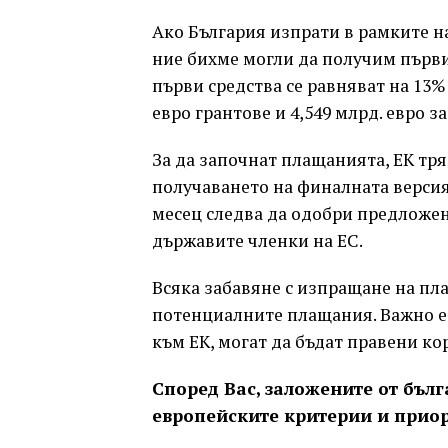
Ако България изпрати в рамките на
ние бихме могли да получим първи
първи средства се равняват на 13%
евро грантове и 4,549 млрд. евро з
За да започнат плащанията, ЕК тряб
получаването на финалната версия 
месец следва да одобри предложен
държавите членки на ЕС.
Всяка забавяне с изпращане на пла
потенциалните плащания. Важно е 
към ЕК, могат да бъдат правени к
Според Вас, заложените от бълг
европейските критерии и прио