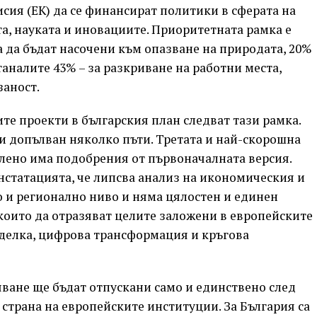
сия (ЕК) да се финансират политики в сферата на
, науката и иновациите. Приоритетната рамка е
ва да бъдат насочени към опазване на природата, 20%
аналите 43% – за разкриване на работни места,
заност.
е проекти в българския план следват тази рамка.
и допълван няколко пъти. Третата и най-скорошна
елено има подобрения от първоначалната версия.
онстатацията, че липсва анализ на икономическия и
 и регионално ниво и няма цялостен и единен
които да отразяват целите заложени в европейските
сделка, цифрова трансформация и кръгова
яване ще бъдат отпускани само и единствено след
страна на европейските институции. За България са