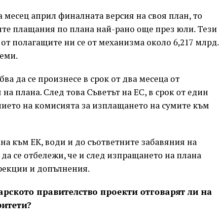
 месец април финалната версия на своя план, то
те плащания по плана най-рано още през юли. Тези
 от полагащите ни се от механизма около 6,217 млрд.
аеми.
ва да се произнесе в срок от два месеца от
на плана. След това Съветът на ЕС, в срок от един
ието на комисията за изплащането на сумите към
на към ЕК, води и до съответните забавяния на
да се отбележи, че и след изпращането на плана
орекции и допълнения.
арското правителство проекти отговарят ли на
ритети?