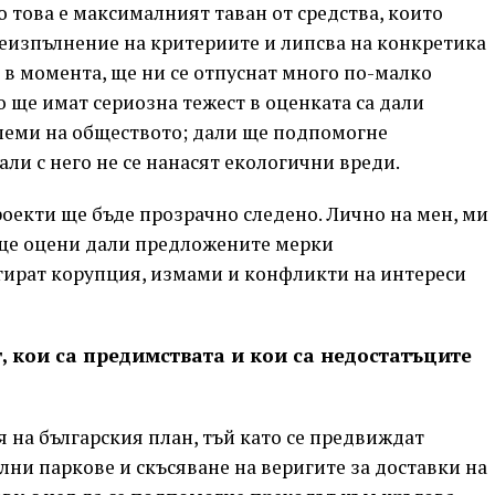
о това е максималният таван от средства, които
неизпълнение на критериите и липсва на конкретика
 в момента, ще ни се отпуснат много по-малко
то ще имат сериозна тежест в оценката са дали
леми на обществото; дали ще подпомогне
али с него не се нанасят екологични вреди.
екти ще бъде прозрачно следено. Лично на мен, ми
 ще оцени дали предложените мерки
гират корупция, измами и конфликти на интереси
, кои са предимствата и кои са недостатъците
 на българския план, тъй като се предвиждат
лни паркове и скъсяване на веригите за доставки на