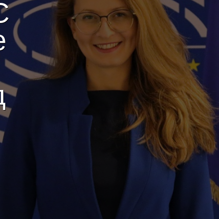
С
е
д