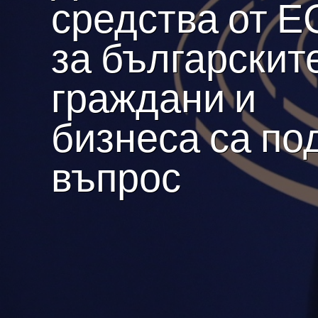
средства от Е
за българскит
граждани и
бизнеса са по
въпрос