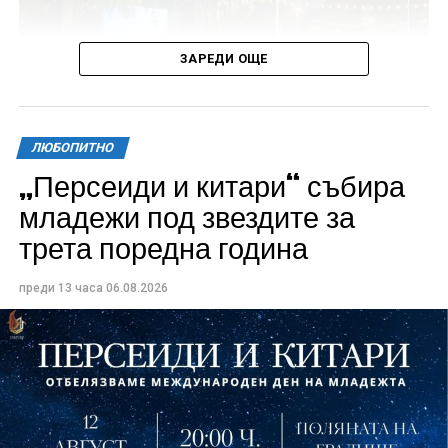
ЗАРЕДИ ОЩЕ
ЛЮБОПИТНО
„Персеиди и китари“ събира
Всички събития ще се проведат в парк „Максим
младежи под звездите за
Райкович“, срещу часовниковата кула, с вход
трета поредна година
свободен. Програмата ще започне на 12 август с
концерт на група Молец и талантливите млади
преди 13 часа
06.08.2026
изпълнители GoGo, Toria, ZoV & Vakavliev.