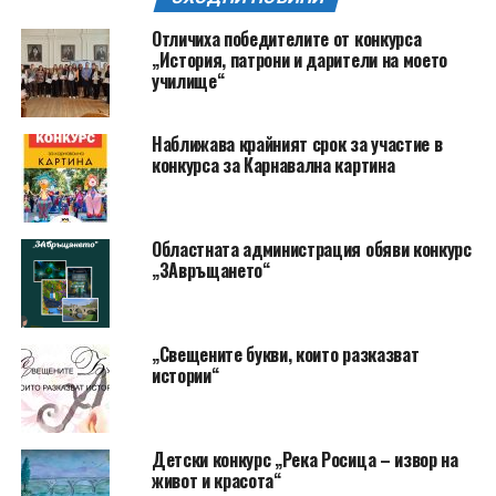
Отличиха победителите от конкурса
„История, патрони и дарители на моето
училище“
Наближава крайният срок за участие в
конкурса за Карнавална картина
Областната администрация обяви конкурс
„ЗАвръщането“
„Свещените букви, които разказват
истории“
Детски конкурс „Река Росица – извор на
живот и красота“