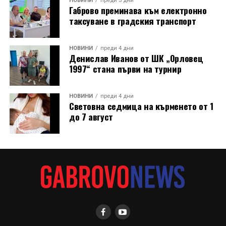
новата кула. Архитект Илия Лефтеров е трябвало да
НОВИНИ
преди 3 дни
Габрово преминава към електронно
търси подходящо място за нейното изграждане, тъй
таксуване в градския транспорт
като до средата на 80-те години на нейното
оригинално място вече били построени сградите на
Община Дряново и на полицията.
НОВИНИ
преди 4 дни
Денислав Иванов от ШК „Орловец
1997“ стана първи на турнир
НОВИНИ
преди 4 дни
Световна седмица на кърменето от 1
до 7 август