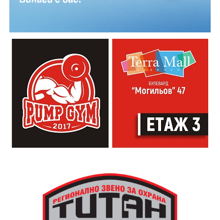
сдружения (еснафи), за които е била необходима, за
да регламентират производствният процес.
„Часовниковата кула има изключително силно
влияние на целия обществен живот. Чрез нея се
регулира времето. Тя е и форма на справедливост и
именно тя прави едно населено място град“,
коментира Симеонов.
Сто и пет години след построяването на първата
часовникова кула, механизмът ѝ е заменен с нов,
дело на двама тревненски майстори – Генчо Колев и
Христо Василев, през 1883 година. Той работи до
1945 година, когато самата кула е съборена. Нейното
„тиктакащо сърце“ обаче е спасено от местните
жители, съхранено и предадено по-късно на
дряновския музей.