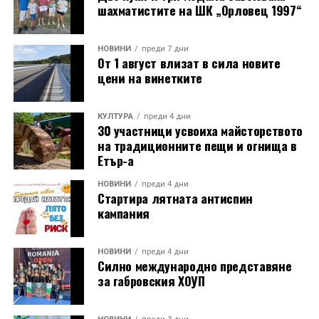
шахматистите на ШК „Орловец 1997“
Години след разрушаването на кулата се заражда
НОВИНИ
преди 7 дни
От 1 август влизат в сила новите
инициатива за нейното възстановяване, обединила
цени на винетките
местни културни дейци – сред тях творецът Иван
Койчев и етнографът Бонка Тихова. Усилията им се
увенчават с успех и на 8 септември 1984 година
КУЛТУРА
преди 4 дни
30 участници усвоиха майсторството
часовниковата кула, с работещия век по-рано
на традиционните пещи и огнища в
механизъм, е официално открита наново. Самият
Етър-а
механизъм е възстановен година по-рано, през 1983
г., от майстор Илия Ковачев, който изковава
НОВИНИ
преди 4 дни
Стартира лятната антиспин
липсващите му части. Днес неговият син, Иван
кампания
Ковачев, продължава делото на баща си, като се
грижи за техническата поддръжка на механизма и
отстранява евентуални повреди.
НОВИНИ
преди 4 дни
Силно международно представяне
за габровския ХОУП
Разказаната от Симеонов история разкрива и
любопитен детайл около самото местоположение на