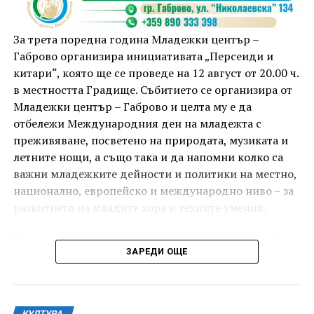
атака с куиз вечер за обща култура. Вечерта ще
приключи с прожекция на новия български
комедиен филм „Брънч за начинаещи“ – в парка,
За трета поредна година Младежки център –
под звездното дряновско небе.
Габрово организира инициативата „Персеиди и
китари“, която ще се проведе на 12 август от 20.00 ч.
в местността Градище. Събитието се организира от
Младежки център – Габрово и целта му е да
отбележи Международния ден на младежта с
преживяване, посветено на природата, музиката и
летните нощи, а също така и да напомни колко са
важни младежките дейности и политики на местно,
национално, европейско и международно ниво – за
развитието на младите хора и техните умения.
Вечерта е в пика на метеорния поток „Персеиди“ –
ЗАРЕДИ ОЩЕ
едно от най-красивите и очаквани астрономически
явления през годината. В продължение на няколко
И двете вечери ще продължи инициативата „Книга
дни Земята преминава през шлейф от частици,
за книга“ – всеки може да донесе книга от личната
оставени от кометата 109P/Swift-Tuttle.
си библиотека и да вземе друга. Целта е обмен на
КУЛТУРА