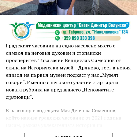
Zov&Vakavliev, Toria
21:30ч. Коктейли и музика
Младежкият център кани и всички млади хора,
които свират на китара, да се включат – независимо
Градският часовник на едно населено място е
от професионалното им ниво. Събитието е различно
символ на неговия духовен и стопански
– то не е концерт, а споделено преживяване, в което
просперитет. Това заяви Венцислав Симеонов от
всеки участва по свой начин. Няма сцена или
екипа на Исторически музей – Дряново, гост в новия
официална програма, няма предварително обявени
епизод на първия музеен подкаст у нас „Музеят
изпълнители и разделение между публика и
говори“. Именно с неговото участие стартира и
артисти. Всеки е добре дошъл да пее, свири или
новата рубрика на предаването „Непознатите
просто да преживее звездопад, изпълнен с музика,
дряновци“.
падащи звезди и желания.
В разговор с водещата Мая Денчева Симеонов,
За да улесни всички желаещи да се включат,
който навива градския часовник от 2021 година
Младежки център – Габрово осигурява безплатен
насам, разказа увлекателната история на
транспорт до местността Градище. Електрическият
часовниковия механизъм и на часовниковата кула в