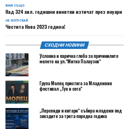
ВИЖ СЪЩО
Над 324 хил. годишни винетки изтичат през януари
НЕ ИЗПУСКАЙ
Честита Нова 2023 година!
СХОДНИ НОВИНИ
Условна и парична глоба за причинилите
мелето на ул.“Митко Палаузов“
Група Молец пристига за Младежкия
фестивал „Тук и сега“
„Персеиди и китари“ събира младежи под
звездите за трета поредна година