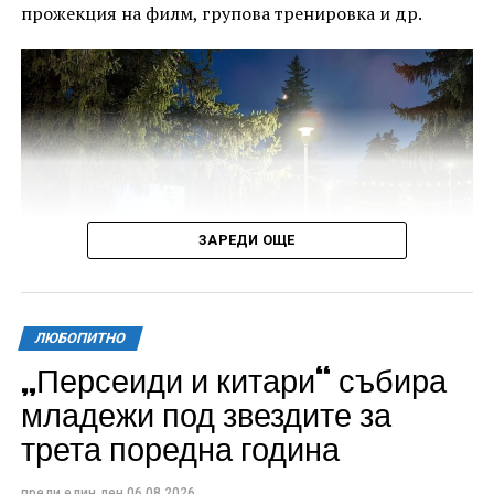
прожекция на филм, групова тренировка и др.
ЗАРЕДИ ОЩЕ
ЛЮБОПИТНО
„Персеиди и китари“ събира
Всички събития ще се проведат в парк „Максим
младежи под звездите за
Райкович“, срещу часовниковата кула, с вход
трета поредна година
свободен. Програмата ще започне на 12 август с
концерт на група Молец и талантливите млади
преди един ден
06.08.2026