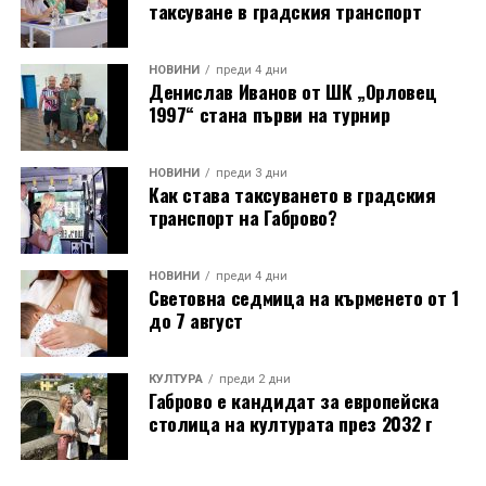
таксуване в градския транспорт
Ковачев, продължава делото на баща си, като се
грижи за техническата поддръжка на механизма и
отстранява евентуални повреди.
НОВИНИ
преди 4 дни
Денислав Иванов от ШК „Орловец
1997“ стана първи на турнир
Разказаната от Симеонов история разкрива и
любопитен детайл около самото местоположение на
новата кула. Архитект Илия Лефтеров е трябвало да
НОВИНИ
преди 3 дни
Как става таксуването в градския
търси подходящо място за нейното изграждане, тъй
транспорт на Габрово?
като до средата на 80-те години на нейното
оригинално място вече били построени сградите на
Община Дряново и на полицията.
НОВИНИ
преди 4 дни
Световна седмица на кърменето от 1
до 7 август
КУЛТУРА
преди 2 дни
Габрово е кандидат за европейска
столица на културата през 2032 г