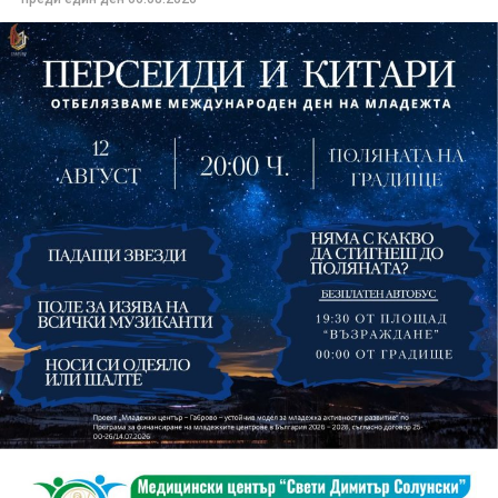
изпълнители GoGo, Toria, ZoV & Vakavliev.
На 13 август организаторите са предвидили
занимания и за здрав дух, и за здраво тяло.
Инструкторката по пилатес и йога Йоанна Петрова
от FitLab ще се погрижи за добрия тонус с групова
тренировка от 19.00 ч., а след това ще има мозъчна