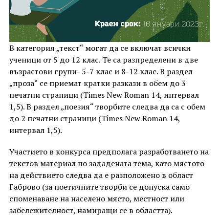
В категория „текст“ могат да се включат всички
ученици от 5 до 12 клас. Те са разпределени в две
възрастови групи- 5-7 клас и 8-12 клас. В раздел
„проза“ се приемат кратки разкази в обем до 3
печатни страници (Times New Roman 14, интервал
1,5). В раздел „поезия“ творбите следва да са с обем
до 2 печатни страници (Times New Roman 14,
интервал 1,5).
Участието в конкурса предполага разработването на
текстов материал по зададената тема, като мястото
на действието следва да е разположено в област
Габрово (за поетичните творби се допуска само
споменаване на населено място, местност или
забележителност, намиращи се в областта).