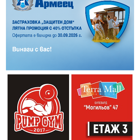
десет подобни съоръжения по българските земи.
Симеонов представи и една от версиите за нейното
изграждане: макар в края на XVIII век Дряново да е
част от Османската империя, градът е бил
икономически развит, а часовниковата кула се явява
логичен резултат от този подем. Тя е издигната с
финансовата подкрепа на местни занаятчийски
сдружения (еснафи), за които е била необходима, за
да регламентират производствният процес.
„Часовниковата кула има изключително силно
влияние на целия обществен живот. Чрез нея се
регулира времето. Тя е и форма на справедливост и
именно тя прави едно населено място град“,
коментира Симеонов.
Сто и пет години след построяването на първата
часовникова кула, механизмът ѝ е заменен с нов,
дело на двама тревненски майстори – Генчо Колев и
Христо Василев, през 1883 година. Той работи до