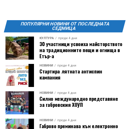
ПОПУЛЯРНИ НОВИНИ ОТ ПОСЛЕДНАТА
СЕДМИЦА
КУЛТУРА
преди 4 дни
30 участници усвоиха майсторството
на традиционните пещи и огнища в
Етър-а
Години след разрушаването на кулата се заражда
НОВИНИ
преди 4 дни
Стартира лятната антиспин
инициатива за нейното възстановяване, обединила
кампания
местни културни дейци – сред тях творецът Иван
Койчев и етнографът Бонка Тихова. Усилията им се
увенчават с успех и на 8 септември 1984 година
НОВИНИ
преди 4 дни
Силно международно представяне
часовниковата кула, с работещия век по-рано
за габровския ХОУП
механизъм, е официално открита наново. Самият
механизъм е възстановен година по-рано, през 1983
г., от майстор Илия Ковачев, който изковава
НОВИНИ
преди 4 дни
Габрово преминава към електронно
липсващите му части. Днес неговият син, Иван