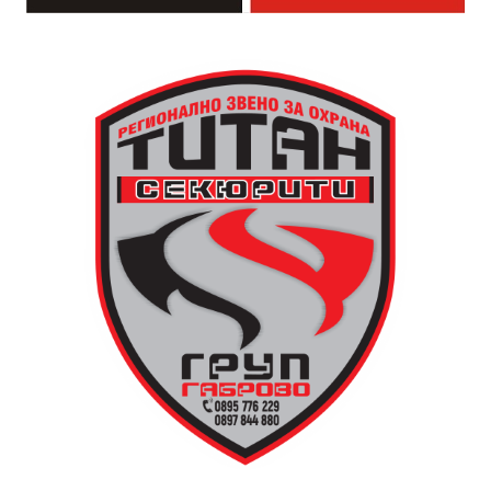
1945 година, когато самата кула е съборена. Нейното
„тиктакащо сърце“ обаче е спасено от местните
жители, съхранено и предадено по-късно на
дряновския музей.