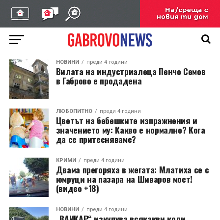
НОВИНИ
преди 4 години
Вилата на индустриалеца Пенчо Семов
в Габрово е продадена
ЛЮБОПИТНО
преди 4 години
Цветът на бебешките изпражнения и
значението му: Какво е нормално? Кога
да се притесняваме?
КРИМИ
преди 4 години
Двама прегоряха в жегата: Млатиха се с
юмруци на пазара на Шиваров мост!
(видео +18)
НОВИНИ
преди 4 години
„ВАИКАР“ изкупува всякакви коли,