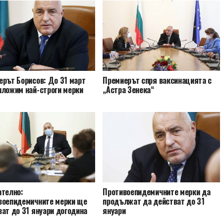
ерът Борисов: До 31 март
Премиерът спря ваксинацията с
иложим най-строги мерки
„Астра Зенека“
ателно:
Противоепидемичните мерки да
воепидемичните мерки ще
продължат да действат до 31
ат до 31 януари догодина
януари