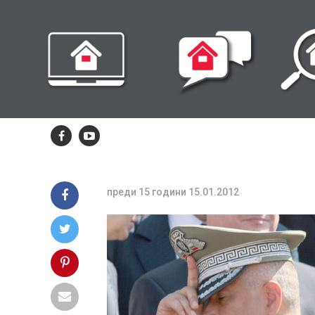
Борисов бърз
забрави, че е
бил генерал
Ангел Марин не е първият висш офицер, кой
попада във водовъртежа на политиката
преди 15 години
15.01.2012