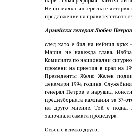
пари – няма реформа”. Като че ли 
Не по-малко интересна е историят
предложение на правителството с 
Армейски генерал Любен Петров 
след като е бил на нейния връх 
Марин не навежда глава. Избра
Комисията по национални сигурнос
промени на приетия в края на 19
Президентът Желю Желев подпи
декември 1994 година. Служебния
генерал Петров е нарушил констит
предизборната кампания за 37-ото
на друго мнение. Той е подал 
започнала самата процедура.
Освен с всичко друго,