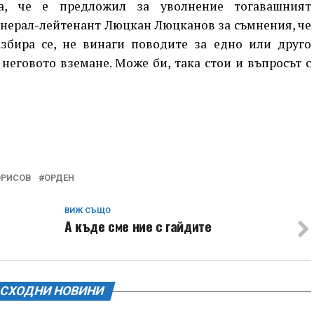
а, че е предложил за уволнение тогавашният
нерал-лейтенант Люцкан Люцканов за съмнения, че
азбира се, не винаги поводите за едно или друго
неговото вземане. Може би, така стои и въпросът с
ОРИСОВ
ОРДЕН
ВИЖ СЪЩО
А къде сме ние с гайдите
СХОДНИ НОВИНИ