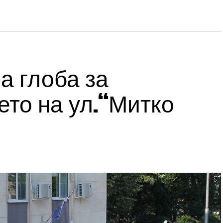
а глоба за
то на ул.“Митко