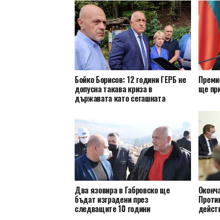
Бойко Борисов: 12 години ГЕРБ не
Преми
допусна такава криза в
ще пр
държавата като сегашната
Два язовира в Габровско ще
Оконч
бъдат изградени през
Проти
следващите 10 години
действ