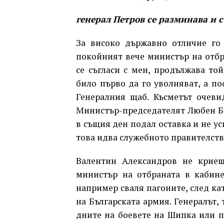
генерал Петров се разминава и 
За високо държавно отличие го 
покойният вече министър на отбр
се съгласи с мен, продължава то
било първо да го уволняват, а по
Генералния щаб. Късметът очеви
Министър-председателят Любен Бер
в същия ден подал оставка и не у
това идва служебното правителств
Валентин Александров не криеш
министър на отбраната в кабине
например сваля пагоните, след ка
на Българската армия. Генералът,
дните на боевете на Шипка или п