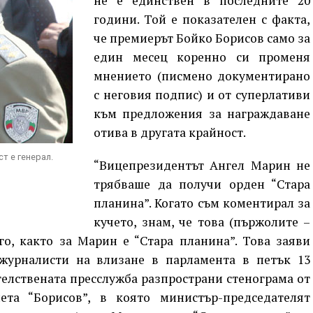
не е единствен в последните 20
години. Той е показателен с факта,
че премиерът Бойко Борисов само за
един месец коренно си променя
мнението (писмено документирано
с неговия подпис) и от суперлативи
към предложения за награждаване
отива в другата крайност.
т е генерал.
“Вицепрезидентът Ангел Марин не
трябваше да получи орден “Стара
планина”. Когато съм коментирал за
кучето, знам, че това (пържолите –
его, както за Марин е “Стара планина”. Това заяви
журналисти на влизане в парламента в петък 13
елствената пресслужба разпространи стенограма от
ета “Борисов”, в която министър-председателят