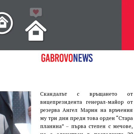
о
то
Скандалът с връщането от
вицепрезидента генерал-майор от
резерва Ангел Марин на връчения
му три дни преди това орден “Стара
планина” – първа степен с мечове,