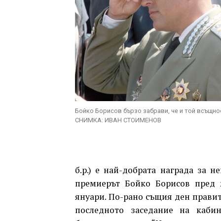
Бойко Борисов бързо забрави, че и той всъщнос
СНИМКА: ИВАН СТОИМЕНОВ
б.р.) е най-добрата награда за н
премиерът Бойко Борисов пред 
януари. По-рано същия ден правит
последното заседание на кабин