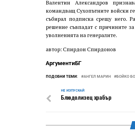
Валентин Александров признав
командващ Сухопътните войски ге
събирал подписка срещу него. Р
решение съвпадат с причините за 
уволненията на генералите.
автор: Спирдон Спирдонов
АргументиБГ
ПОДОБНИ ТЕМИ:
АНГЕЛ МАРИН
БОЙКО Б
НЕ ИЗПУСКАЙ
Блюдолизец храбър