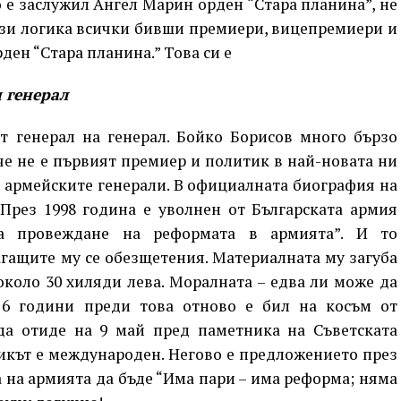
о е заслужил Ангел Марин орден “Стара планина”, не
 тази логика всички бивши премиери, вицепремиери и
рден “Стара планина.” Това си е
 генерал
т генерал на генерал. Бойко Борисов много бързо
аче не е първият премиер и политик в най-новата ни
 армейските генерали. В официалната биография на
През 1998 година е уволнен от Българската армия
а провеждане на реформата в армията”. И то
гащите му се обезщетения. Материалната му загуба
около 30 хиляди лева. Моралната – едва ли може да
 6 години преди това отново е бил на косъм от
да отиде на 9 май пред паметника на Съветската
никът е международен. Негово е предложението през
 на армията да бъде “Има пари – има реформа; няма