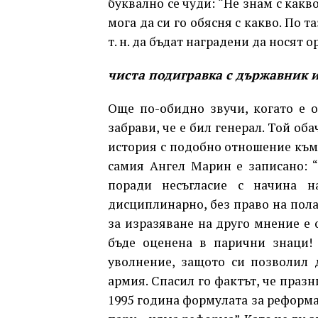
буквално се чуди: “Не знам с какв
мога да си го обясня с какво. По
т. н. да бъдат наградени да носят о
чиста подигравка с държавник и
Още по-обидно звучи, когато е о
забрави, че е бил генерал. Той об
история с подобно отношение към
самия Ангел Марин е записано: “
поради несъгласие с начина н
дисциплинарно, без право на пола
за изразяване на друго мнение е 
бъде оценена в парични знаци!
уволнение, защото си позволил 
армия. Спасил го фактът, че праз
1995 година формулата за реформа