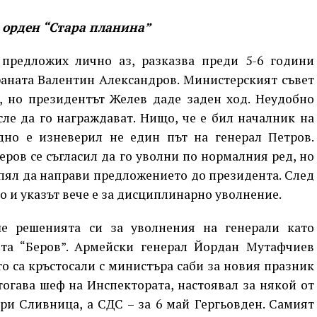
с орден “Стара планина”
предложих лично аз, разказва преди 5-6 години
аната Валентин Александров. Министерският съвет
й, но президентът Желев даде заден ход. Неудобно
сле да го награждават. Нищо, че е бил началник на
дно е изневерил не един път на генерал Петров.
ов се съгласил да го уволни по нормалния ред, но
спял да направи предложението до президента. След
о и указът вече е за дисциплинарно уволнение.
е решенията си за уволнения на генерали като
та “Беров”. Армейски генерал Йордан Мутафчиев
то са кръстосали с министъра саби за новия празник
 тогава шеф на Инспектората, настоявал за някой от
ри Сливница, а СДС – за 6 май Гергьовден. Самият