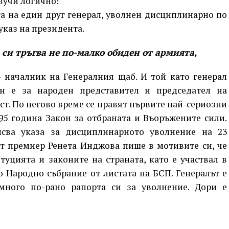
звучи логично!
а на един друг генерал, уволнен дисциплинарно по
указ на президента.
си тръгва не по-малко обиден от армията,
– началник на Генералния щаб. И той като генерал
н е за народен представител и председател на
т. По негово време се правят първите най-сериозни
95 година Закон за отбраната и Въоръжените сили.
сва указа за дисциплинарното уволнение на 23
т премиер Ренета Инджова пише в мотивите си, че
уцията и законите на страната, като е участвал в
 Народно събрание от листата на БСП. Генералът е
много по-рано рапорта си за уволнение. Дори е