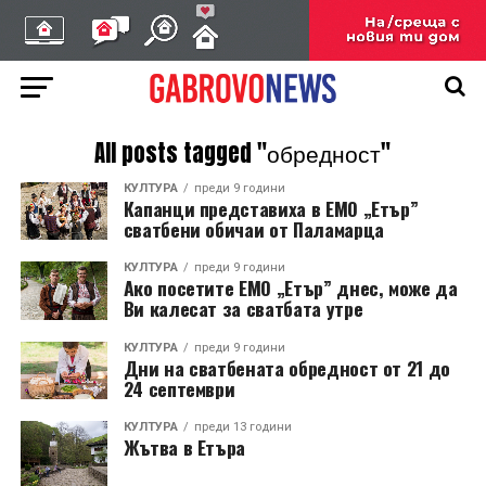
All posts tagged "обредност"
КУЛТУРА
преди 9 години
Капанци представиха в ЕМО „Етър”
сватбени обичаи от Паламарца
КУЛТУРА
преди 9 години
Ако посетите ЕМО „Етър” днес, може да
Ви калесат за сватбата утре
КУЛТУРА
преди 9 години
Дни на сватбената обредност от 21 до
24 септември
КУЛТУРА
преди 13 години
Жътва в Етъра