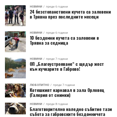
НОВИНИ
преди 6 години
24 безстопанствени кучета са заловени
в Трявна през последните месеци
НОВИНИ
преди 6 години
10 бездомни кучета са заловени в
Трявна за седмица
НОВИНИ
преди 7 години
ОП „Благоустрояване“ с щедър жест
към кучкарите в Габрово!
ЛЮБОПИТНО
преди 7 години
Котешкият карнавал в зала Орловец
(Галерия от снимки)
НОВИНИ
преди 8 години
Благотворително коледно събитие тази
събота за габровските бездомничета