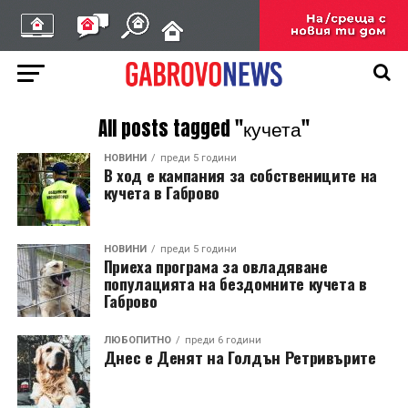
All posts tagged "кучета"
НОВИНИ
преди 5 години
В ход е кампания за собствениците на
кучета в Габрово
НОВИНИ
преди 5 години
Приеха програма за овладяване
популацията на бездомните кучета в
Габрово
ЛЮБОПИТНО
преди 6 години
Днес е Денят на Голдън Ретривърите