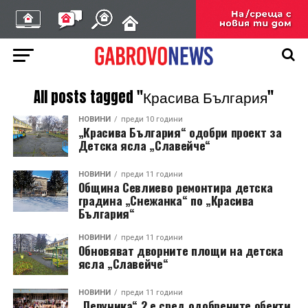
All posts tagged "Красива България"
НОВИНИ
преди 10 години
„Красива България“ одобри проект за
Детска ясла „Славейче“
НОВИНИ
преди 11 години
Община Севлиево ремонтира детска
градина „Снежанка“ по „Красива
България“
НОВИНИ
преди 11 години
Обновяват дворните площи на детска
ясла „Славейче“
НОВИНИ
преди 11 години
„Перуника“ 2 е сред одобрените обекти