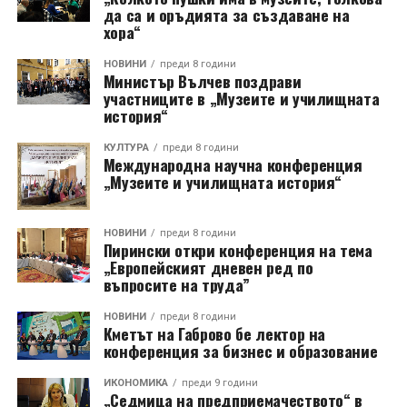
да са и оръдията за създаване на
хора“
НОВИНИ
преди 8 години
Министър Вълчев поздрави
участниците в „Музеите и училищната
история“
КУЛТУРА
преди 8 години
Международна научна конференция
„Музеите и училищната история“
НОВИНИ
преди 8 години
Пирински откри конференция на тема
„Европейският дневен ред по
въпросите на труда”
НОВИНИ
преди 8 години
Кметът на Габрово бе лектор на
конференция за бизнес и образование
ИКОНОМИКА
преди 9 години
„Седмица на предприемачеството“ в