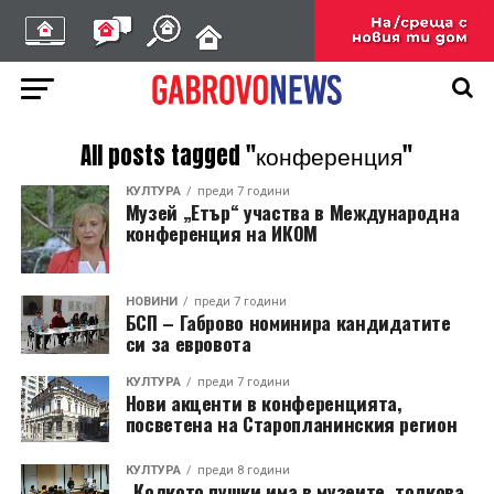
All posts tagged "конференция"
КУЛТУРА
преди 7 години
Музей „Етър“ участва в Международна
конференция на ИКОМ
НОВИНИ
преди 7 години
БСП – Габрово номинира кандидатите
си за евровота
КУЛТУРА
преди 7 години
Нови акценти в конференцията,
посветена на Старопланинския регион
КУЛТУРА
преди 8 години
„Колкото пушки има в музеите, толкова