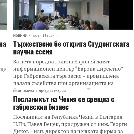
НОВИНИ
преди 13 години
на
Тържествено бе открита Студентската
научна сесия
За пета поредна година Европейският
информационен център “Европа директно”
 ще
при Габровската търговско – промишлена
палата съдейства при организацията на
Студентската научна сесия в Техническия
ите
ИКОНОМИКА
преди 14 години
Посланикът на Чехия се срещна с
университет Габрово....
габровския бизнес
Посланикът на Република Чехия в България
Н.Пр. Павел Вецек, придружен от инж. Георги
Диков – изп. директор на чешката фирма за