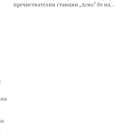
пречиствателни станции „Асио“ бе на...
в
опа
и
на
.