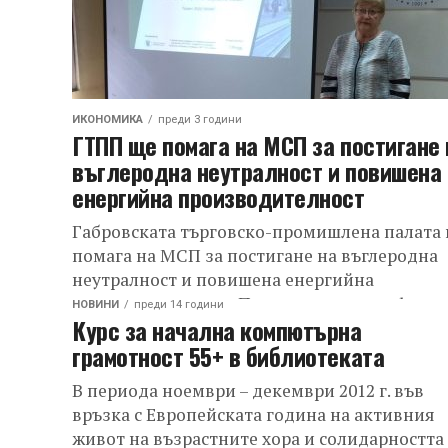
ИКОНОМИКА
преди 3 години
ГТПП ще помага на МСП за постигане 
въглеродна неутралност и повишена
енергийна производителност
Габровската търговско-промишлена палата
помага на МСП за постигане на въглеродна
неутралност и повишена енергийна
производителност. Представители на фирм
НОВИНИ
преди 14 години
Курс за начална компютърна
и обществеността в Габровска област имаха
грамотност 55+ в библиотеката
възможност...
В периода ноември – декември 2012 г. във
връзка с Европейската година на активния
живот на възрастните хора и солидарността