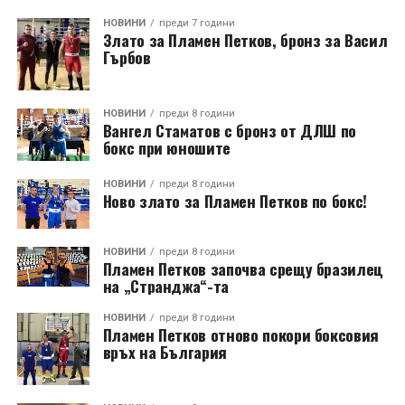
НОВИНИ
преди 7 години
Злато за Пламен Петков, бронз за Васил
Гърбов
НОВИНИ
преди 8 години
Вангел Стаматов с бронз от ДЛШ по
бокс при юношите
НОВИНИ
преди 8 години
Ново злато за Пламен Петков по бокс!
НОВИНИ
преди 8 години
Пламен Петков започва срещу бразилец
на „Странджа“-та
НОВИНИ
преди 8 години
Пламен Петков отново покори боксовия
връх на България