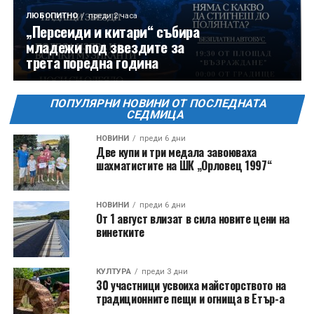
ЛЮБОПИТНО
преди 2 часа
„Персеиди и китари“ събира
младежи под звездите за
трета поредна година
ПОПУЛЯРНИ НОВИНИ ОТ ПОСЛЕДНАТА
СЕДМИЦА
НОВИНИ
преди 6 дни
Две купи и три медала завоюваха
шахматистите на ШК „Орловец 1997“
НОВИНИ
преди 6 дни
От 1 август влизат в сила новите цени на
винетките
КУЛТУРА
преди 3 дни
30 участници усвоиха майсторството на
традиционните пещи и огнища в Етър-а