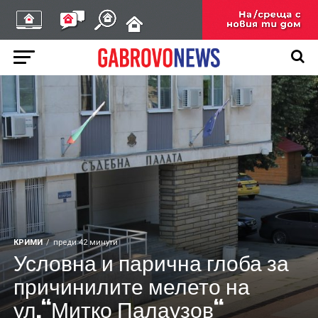
КРИМИ
преди 42 минути
Условна и парична глоба за
причинилите мелето на
ул.“Митко Палаузов“