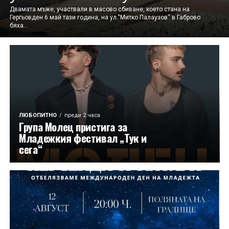
Двамата мъже, участвали в масово сбиване, което стана на
Гергьовден 6 май тази година, на ул.“Митко Палаузов“ в Габрово
бяха...
ЛЮБОПИТНО
преди 2 часа
Група Молец пристига за
Младежкия фестивал „Тук и
сега“