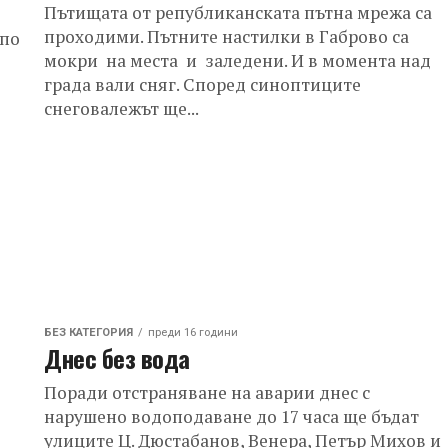
Пътищата от републиканската пътна мрежа са
проходими. Пътните настилки в Габрово са
 по
мокри на места и заледени. И в момента над
града вали сняг. Според синоптиците
снеговалежът ще...
БЕЗ КАТЕГОРИЯ
преди 16 години
Днес без вода
Поради отстраняване на аварии днес с
нарушено водоподаване до 17 часа ще бъдат
улиците Ц. Дюстабанов, Венера, Петър Михов и