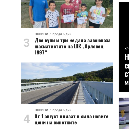
НОВИНИ
преди 6 дни
Две купи и три медала завоюваха
шахматистите на ШК „Орловец
К
1997“
Н
е
с
м
НОВИНИ
преди 6 дни
От 1 август влизат в сила новите
цени на винетките