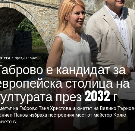
ЛТУРА
преди 15 часа
Габрово е кандидат за
европейска столица на
културата през 2032 г
метът на Габрово Таня Христова и кметът на Велико Търнов
аниел Панов избраха построения мост от майстор Колю
чето в...