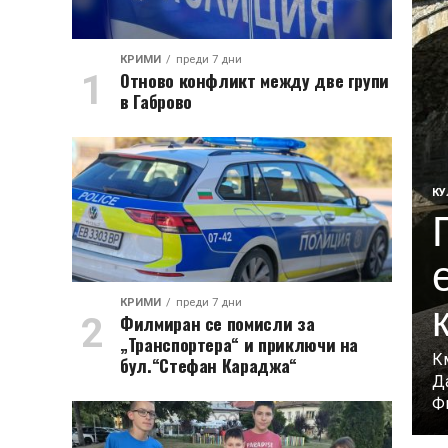
КРИМИ
преди 7 дни
Отново конфликт между две групи
в Габрово
КУ
КРИМИ
преди 7 дни
Филмиран се помисли за
„Транспортера“ и приключи на
К
бул.“Стефан Караджа“
Д
Фи