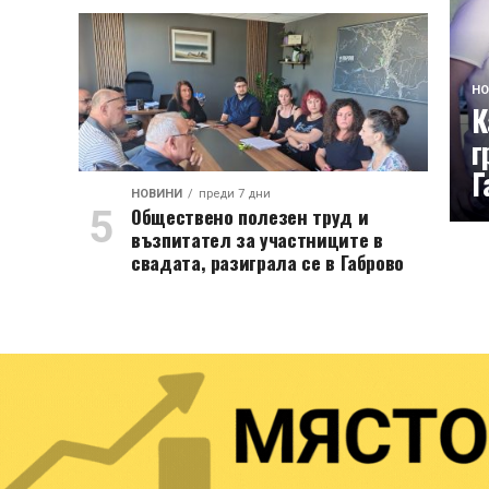
НО
К
г
Г
НОВИНИ
преди 7 дни
Обществено полезен труд и
възпитател за участниците в
свадата, разиграла се в Габрово