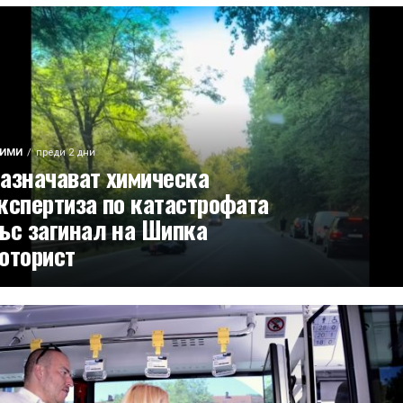
РИМИ
преди 2 дни
азначават химическа
кспертиза по катастрофата
ъс загинал на Шипка
оторист