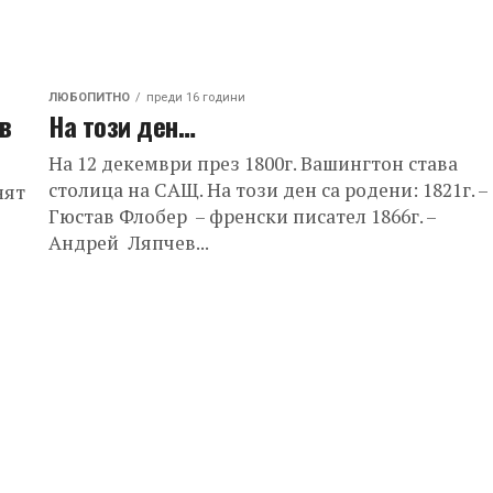
ЛЮБОПИТНО
преди 16 години
в
На този ден…
На 12 декември през 1800г. Вашингтон става
столица на САЩ. На този ден са родени: 1821г. –
нят
Гюстав Флобер – френски писател 1866г. –
Андрей Ляпчев...