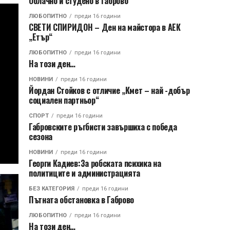
Облачно и студено в Габрово
ЛЮБОПИТНО
преди 16 години
СВЕТИ СПИРИДОН – Ден на майстора в АЕК
„Етър“
ЛЮБОПИТНО
преди 16 години
На този ден…
НОВИНИ
преди 16 години
Йордан Стойков с отличие „Кмет – най -добър
социален партньор“
СПОРТ
преди 16 години
Габровските ръгбисти завършиха с победа
сезона
НОВИНИ
преди 16 години
Георги Кадиев:За робската психика на
политиците и администрацията
БЕЗ КАТЕГОРИЯ
преди 16 години
Пътната обстановка в Габрово
ЛЮБОПИТНО
преди 16 години
На този ден…