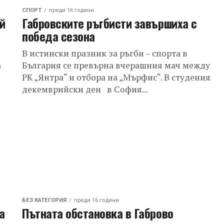
СПОРТ
преди 16 години
й
Габровските ръгбисти завършиха с
победа сезона
В истински празник за ръгби – спорта в
а
България се превърна вчерашния мач между
РК „Янтра“ и отбора на „Мърфис“. В студения
декемврийски ден в София...
БЕЗ КАТЕГОРИЯ
преди 16 години
а
Пътната обстановка в Габрово