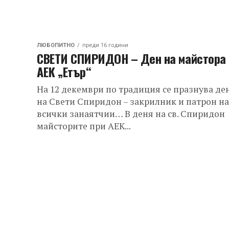
ЛЮБОПИТНО
преди 16 години
СВЕТИ СПИРИДОН – Ден на майстора 
АЕК „Етър“
На 12 декември по традиция се празнува де
на Свети Спиридон – закрилник и патрон на
всички занаятчии… В деня на св. Спиридон
майсторите при АЕК...