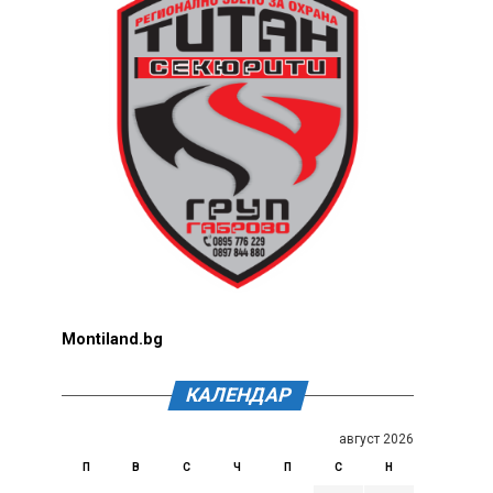
Montiland.bg
КАЛЕНДАР
август 2026
П
В
С
Ч
П
С
Н