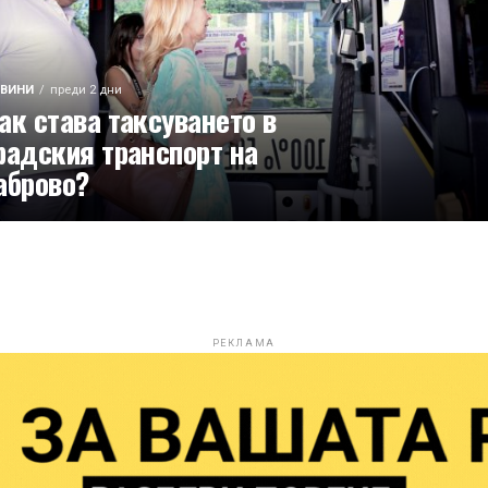
ВИНИ
преди 2 дни
ак става таксуването в
радския транспорт на
аброво?
РЕКЛАМА