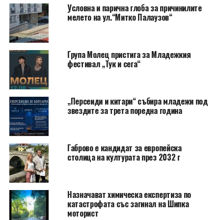
Условна и парична глоба за причинилите
мелето на ул.“Митко Палаузов“
Група Молец пристига за Младежкия
фестивал „Тук и сега“
„Персеиди и китари“ събира младежи под
звездите за трета поредна година
Габрово е кандидат за европейска
столица на културата през 2032 г
Назначават химическа експертиза по
катастрофата със загинал на Шипка
моторист