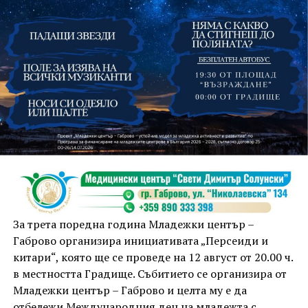
На 13 август организаторите са предвидили
занимания и за здрав дух, и за здраво тяло.
Инструкторката по пилатес и йога Йоанна Петрова
от FitLab ще се погрижи за добрия тонус с групова
тренировка от 19.00 ч., а след това ще има мозъчна
атака с куиз вечер за обща култура. Вечерта ще
приключи с прожекция на новия български
комедиен филм „Брънч за начинаещи“ – в парка,
За трета поредна година Младежки център –
под звездното дряновско небе.
Габрово организира инициативата „Персеиди и
китари“, която ще се проведе на 12 август от 20.00 ч.
в местността Градище. Събитието се организира от
Младежки център – Габрово и целта му е да
отбележи Международния ден на младежта с