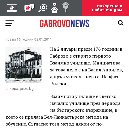
176 години от
откриването на първото
взаимно училище в
България
преди 16 години
02.01.2011
На 2 януари преди 176 години в
Габрово е открито първото
Взаимно училище. Инициатива
за това дело е на Васил Априлов,
а пръв учител в него е Неофит
Рилски.
снимка: prize.bg
Взаимното училище е светско
начално училище през периода
на българското възраждане, в
което се прилага Бел-Ланкастърска метода на
обучение. Съгласно този метод някои от по-