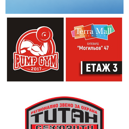
да регламентират производствният процес.
„Часовниковата кула има изключително силно
влияние на целия обществен живот. Чрез нея се
регулира времето. Тя е и форма на справедливост и
именно тя прави едно населено място град“,
коментира Симеонов.
Сто и пет години след построяването на първата
часовникова кула, механизмът ѝ е заменен с нов,
дело на двама тревненски майстори – Генчо Колев и
Христо Василев, през 1883 година. Той работи до
1945 година, когато самата кула е съборена. Нейното
„тиктакащо сърце“ обаче е спасено от местните
жители, съхранено и предадено по-късно на
дряновския музей.