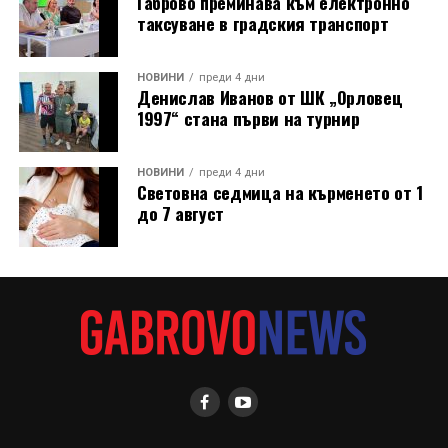
Габрово преминава към електронно
търси подходящо място за нейното изграждане, тъй
таксуване в градския транспорт
като до средата на 80-те години на нейното
оригинално място вече били построени сградите на
Община Дряново и на полицията.
НОВИНИ
преди 4 дни
Денислав Иванов от ШК „Орловец
1997“ стана първи на турнир
НОВИНИ
преди 4 дни
Световна седмица на кърменето от 1
до 7 август
В новия епизод на „Музеят говори“ зрителите ще