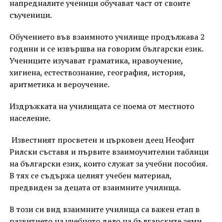
напредналите ученици обучават част от своите
съученици.
Обучението във взаимното училище продължава 2
години и се извършва на говорим български език.
Учениците изучават граматика, нравоучение,
хигиена, естествознание, география, история,
аритметика и вероучение.
Издръжката на училищата се поема от местното
население.
Известният просветен и църковен деец Неофит
Рилски съставя и първите взаимоучителни таблици
на български език, които служат за учебни пособия.
В тях се съдържа целият учебен материал,
предвиден за децата от взаимните училища.
В този си вид взаимните училища са важен етап в
развитието на учебното дело на българските земи