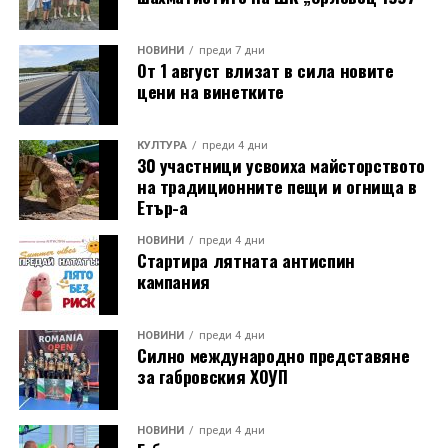
Години след разрушаването на кулата се заражда
НОВИНИ
преди 7 дни
От 1 август влизат в сила новите
инициатива за нейното възстановяване, обединила
цени на винетките
местни културни дейци – сред тях творецът Иван
Койчев и етнографът Бонка Тихова. Усилията им се
увенчават с успех и на 8 септември 1984 година
КУЛТУРА
преди 4 дни
30 участници усвоиха майсторството
часовниковата кула, с работещия век по-рано
на традиционните пещи и огнища в
механизъм, е официално открита наново. Самият
Етър-а
механизъм е възстановен година по-рано, през 1983
г., от майстор Илия Ковачев, който изковава
НОВИНИ
преди 4 дни
Стартира лятната антиспин
липсващите му части. Днес неговият син, Иван
кампания
Ковачев, продължава делото на баща си, като се
грижи за техническата поддръжка на механизма и
отстранява евентуални повреди.
НОВИНИ
преди 4 дни
Силно международно представяне
за габровския ХОУП
Разказаната от Симеонов история разкрива и
любопитен детайл около самото местоположение на
новата кула. Архитект Илия Лефтеров е трябвало да
НОВИНИ
преди 4 дни