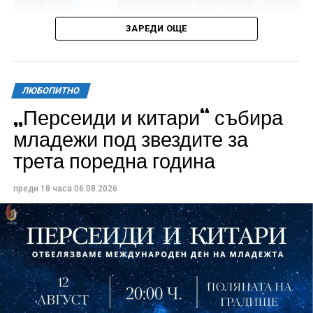
ЗАРЕДИ ОЩЕ
ЛЮБОПИТНО
„Персеиди и китари“ събира
Всички събития ще се проведат в парк „Максим
младежи под звездите за
Райкович“, срещу часовниковата кула, с вход
трета поредна година
свободен. Програмата ще започне на 12 август с
концерт на група Молец и талантливите млади
преди 18 часа
06.08.2026
изпълнители GoGo, Toria, ZoV & Vakavliev.