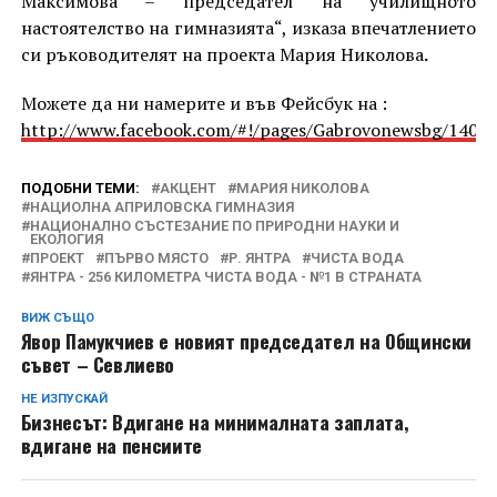
Максимова – председател на училищното
настоятелство на гимназията“, изказа впечатлението
си ръководителят на проекта Мария Николова
.
Можете да ни намерите и във Фейсбук на :
http://www.facebook.com/#!/pages/Gabrovonewsbg/1405
ПОДОБНИ ТЕМИ:
АКЦЕНТ
МАРИЯ НИКОЛОВА
НАЦИОЛНА АПРИЛОВСКА ГИМНАЗИЯ
НАЦИОНАЛНО СЪСТЕЗАНИЕ ПО ПРИРОДНИ НАУКИ И
ЕКОЛОГИЯ
ПРОЕКТ
ПЪРВО МЯСТО
Р. ЯНТРА
ЧИСТА ВОДА
ЯНТРА - 256 КИЛОМЕТРА ЧИСТА ВОДА - №1 В СТРАНАТА
ВИЖ СЪЩО
Явор Памукчиев е новият председател на Общински
съвет – Севлиево
НЕ ИЗПУСКАЙ
Бизнесът: Вдигане на минималната заплата,
вдигане на пенсиите