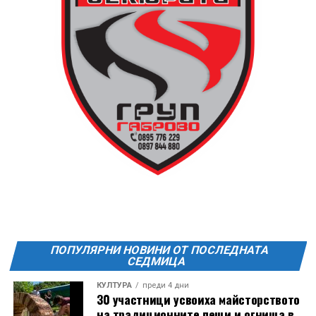
13 АВГУСТ (четвъртък)
19:00ч Групова тренировка с Йоанна Петрова от
FitLab
20:00ч. Куиз вечер за обща култура
21:30ч. Прожекция на филма “Брънч за начинаещи”
Ще бъде хубаво – не някога и някъде, а тук и сега!
Фестивалът се организира по случай
Международния ден на младежта, който се
отбеляава редовно в Дряново от дълги години.
ПОПУЛЯРНИ НОВИНИ ОТ ПОСЛЕДНАТА
СЕДМИЦА
КУЛТУРА
преди 4 дни
30 участници усвоиха майсторството
на традиционните пещи и огнища в