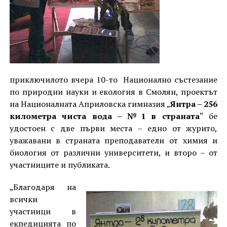
приключилото вчера 10-то Национално състезание
по природни науки и екология в Смолян, проектът
на Националната Априловска гимназия „
Янтра – 256
километра чиста вода – №1 в страната
“ бе
удостоен с две първи места – едно от журито,
уважавани в страната преподаватели от химия и
биология от различни университети, и второ – от
участниците и публиката.
„Благодаря на
всички
участници в
екпедицията по