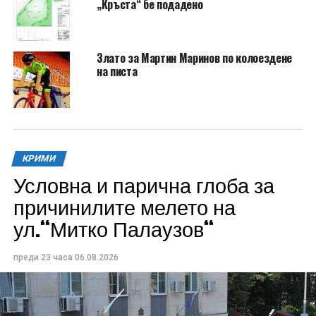
„Кръста“ бе подадено
Злато за Мартин Маринов по колоездене
на писта
КРИМИ
Условна и парична глоба за
причинилите мелето на
ул.“Митко Палаузов“
преди 23 часа
06.08.2026