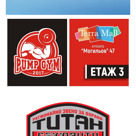
Младежкият център кани и всички млади хора,
които свират на китара, да се включат – независимо
от професионалното им ниво. Събитието е различно
– то не е концерт, а споделено преживяване, в което
всеки участва по свой начин. Няма сцена или
официална програма, няма предварително обявени
изпълнители и разделение между публика и
артисти. Всеки е добре дошъл да пее, свири или
просто да преживее звездопад, изпълнен с музика,
падащи звезди и желания.
За да улесни всички желаещи да се включат,
Младежки център – Габрово осигурява безплатен
транспорт до местността Градище. Електрическият
автобус ще тръгне в 19:30 ч. от пл. „Възраждане“, а
обратно към града в 00:00 ч. – от паркинга до
поляната. Вземете със себе си връхна дреха и одеяло
или шалте! За повече информация тел. 0887907075.