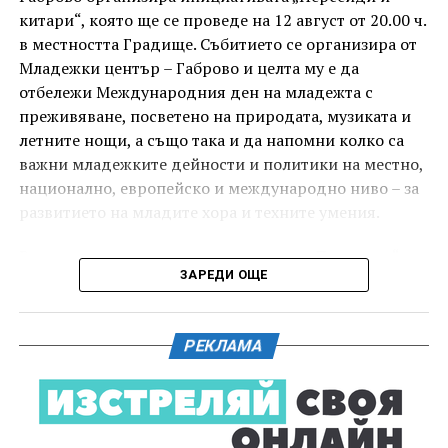
китари“, която ще се проведе на 12 август от 20.00 ч.
в местността Градище. Събитието се организира от
Младежки център – Габрово и целта му е да
отбележи Международния ден на младежта с
преживяване, посветено на природата, музиката и
летните нощи, а също така и да напомни колко са
важни младежките дейности и политики на местно,
национално, европейско и международно ниво – за
развитието на младите хора и техните умения.
Вечерта е в пика на метеорния поток „Персеиди“ –
ЗАРЕДИ ОЩЕ
едно от най-красивите и очаквани астрономически
явления през годината. В продължение на няколко
И двете вечери ще продължи инициативата „Книга
дни Земята преминава през шлейф от частици,
за книга“ – всеки може да донесе книга от личната
РЕКЛАМА
оставени от кометата 109P/Swift-Tuttle.
си библиотека и да вземе друга. Целта е обмен на
заглавия, впечатления и приятен разговор за
Тези частици изгарят в атмосферата над нас и
литература.
ние ги виждаме като ярки падащи звезди. На тъмно
и високо място могат да бъдат забелязани около 100