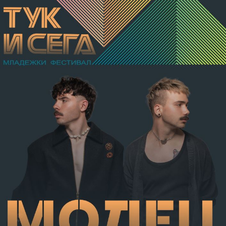
хулигански подбуди леки телесни повреди на В.А. –
разкъсно-контузни рани в теменно-тилната област и
в областта на носа, и охлузни рани, довели до
разстройство на здравето, неопасно за живота.
Престъплението бе класифицирано по чл.131 ал.1
т.12 пр.1, вр. чл.130 ал.1 от НК, като А.Н. е освободен
от наказателна отговорност и му е наложено
административно наказание по реда на чл.78а ал.1
от НК – глоба в размер на 306,77 евро.
С постановление на Районна прокуратура-Габрово
В.А. е бил задържан за срок до 72 часа, а с
определение на Районен съд-Габрово спрямо него е
взета мярка за неотклонение „домашен арест“.
Съдебният акт е окончателен.