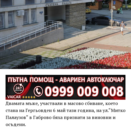
Двамата мъже, участвали в масово сбиване, което
стана на Гергьовден 6 май тази година, на ул.“Митко
Палаузов“ в Габрово бяха признати за виновни и
осъдени.