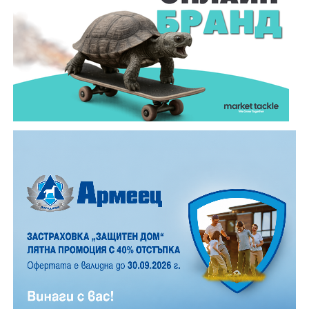
падащи звезди на час. На Градище, заради
близостта на града, броят им е значително по-
малък, но все пак много по- голям, отколкото в
обикновена лятна вечер.
12 АВГУСТ (сряда)
19:00ч. „Книга за книга“ – донеси книга, вземи си
друга, обсъди заглавия и автори с други читатели
20:00ч. Концерт на група МОЛЕЦ, GoGo,
Zov&Vakavliev, Toria
21:30ч. Коктейли и музика