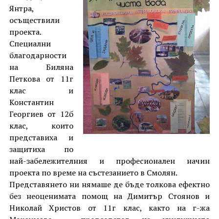
Янтра,
осъществили
проекта.
Специални
благодарности
на Биляна
Петкова от 11г
клас и
Константин
Георгиев от 12б
клас, които
представиха и
защитиха по
най-забележителния и професионален начин
проекта по време на състезанието в Смолян.
Представянето ни нямаше де бъде толкова ефектно
без неоценимата помощ на Димитър Стоянов и
Николай Христов от 11г клас, както на г-жа