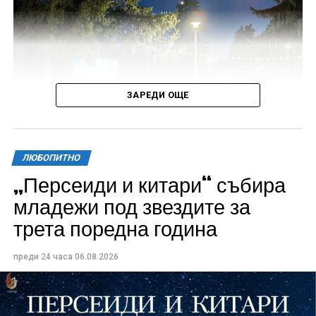
ЗАРЕДИ ОЩЕ
ЛЮБОПИТНО
„Персеиди и китари“ събира
Всички събития ще се проведат в парк „Максим
младежи под звездите за
Райкович“, срещу часовниковата кула, с вход
трета поредна година
свободен. Програмата ще започне на 12 август с
концерт на група Молец и талантливите млади
преди 24 часа
06.08.2026
изпълнители GoGo, Toria, ZoV & Vakavliev.