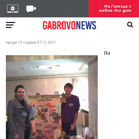
Две първи места от
Национално състезание
за проект на
Априловската гимназия
преди 15 години
07.11.2011
На