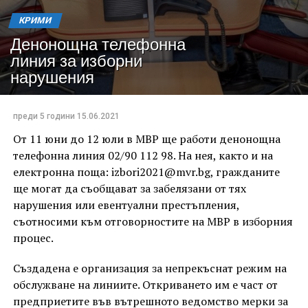
КРИМИ
Денонощна телефонна
линия за изборни
нарушения
преди 5 години
15.06.2021
От 11 юни до 12 юли в МВР ще работи денонощна
телефонна линия 02/90 112 98. На нея, както и на
електронна поща: izbori2021@mvr.bg, гражданите
ще могат да съобщават за забелязани от тях
нарушения или евентуални престъпления,
съотносими към отговорностите на МВР в изборния
процес.
Създадена е организация за непрекъснат режим на
обслужване на линиите. Откриването им е част от
предприетите във вътрешното ведомство мерки за