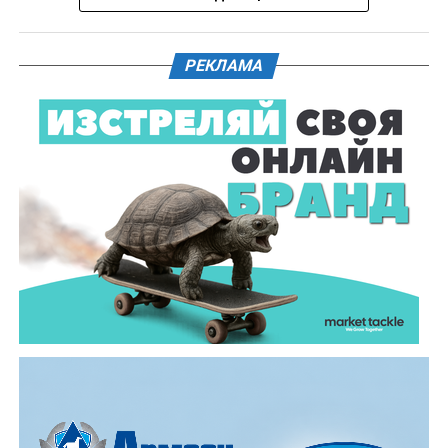
Действията по разследването продължават под
ръководството на Окръжна прокуратура – Габрово.
РЕКЛАМА
61-годишен мъж от севлиевското село Шумата
загуби живота след като катастрофира с мотор.
Тежкият инцидент е станал в събота, 1 август, около
10.00 часа в прохода Шипка. По данни на полицията
мотористът е самокатастрофирал.
На място незабавно е бил изпратен полицейски
екип, който установил самоличността на водача. Той
е бил транспортиран в габровската болница, където
по-късно починал.
Според първоначалната информация водачът се е
ударил в крайпътната мантинела.
Причините за инцидента са в процес на изясняване.