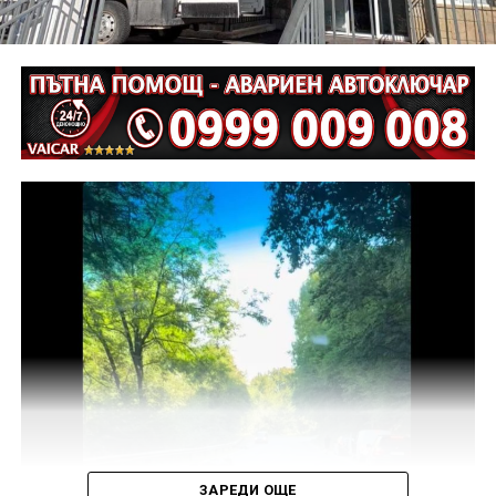
Извършена е аутопсия на тялото на пострадалия и е
назначена съдебномедицинска експертиза.
Предстои назначаването на автотехническа
експертиза относно причините и механизма на
възникналото пътнотранспортно произшествие.
На полицейските органи са възложени оперативно –
издирвателни мероприятия, свързани с
установяване на предходно преминали по трасето
на инкриминираната дата моторни превозни
средства, с евентуално последвало
компрометиране на пътната настилка.
Във връзка с изясняване на този въпрос предстои
назначаване на химическа експертиза на иззети в
хода на извършения оглед веществени
доказателства.
ЗАРЕДИ ОЩЕ