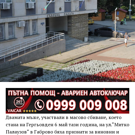
Двамата мъже, участвали в масово сбиване, което
стана на Гергьовден 6 май тази година, на ул.“Митко
Палаузов“ в Габрово бяха признати за виновни и