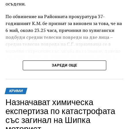
осъдени.
По обвинение на Районната прокуратура 37-
годишният К.М. бе признат за виновен за това, че на
6 май, около 23.25 часа, причинил по хулигански
подбуди средни телесни повреди на две лица –
средна телесна повреда на С.Г. изразяваща се в
мозъчно сътресение със загуба на съзнание, довело
до разстройство на здравето, временно опасно за
живота, и лека телесна повреда на Х.С., която бе с
ЗАРЕДИ ОЩЕ
порезна рана на петия пръст на дясната ръка,
довела до разстройство на здравето, неопасно за
живота.
КРИМИ
За извършеното престъпление 37-годишният бе
Назначават химическа
осъден с наложено наказание 1 година и 8 месеца
експертиза по катастрофата
лишаване от свобода, чието изпълнение бб отложено
със загинал на Шипка
за срок от 4 години и 6 месеца.
моторист