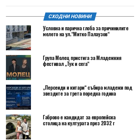
СХОДНИ НОВИНИ
Условна и парична глоба за причинилите
мелето на ул.“Митко Палаузов“
Група Молец пристига за Младежкия
фестивал „Тук и сега“
„Персеиди и китари“ събира младежи под
звездите за трета поредна година
Габрово е кандидат за европейска
столица на културата през 2032 г