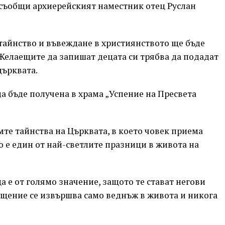
 съобщи архиерейският наместник отец Руслан
тайнство и въвеждане в християнството ще бъде
Желаещите да запишат децата си трябва да подадат
църквата.
 бъде получена в храма „Успение на Пресвета
мте тайнства на Църквата, в което човек приема
 е един от най-светлите празници в живота на
 е от голямо значение, защото те стават негови
щение се извършва само веднъж в живота и никога