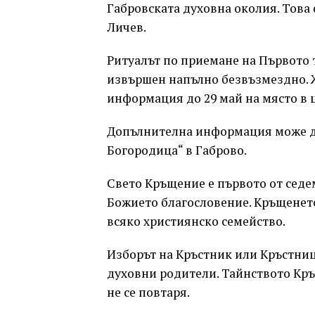
Габровската духовна околия. Това
Личев.
Ритуалът по приемане на Първото 
извършен напълно безвъзмездно. 
информация до 29 май на място в 
Допълнителна информация може да
Богородица“ в Габрово.
Свето Кръщение е първото от седе
Божието благословение. Кръщенето
всяко християнско семейство.
Изборът на Кръстник или Кръстница
духовни родители. Тайнството Кръ
не се повтаря.