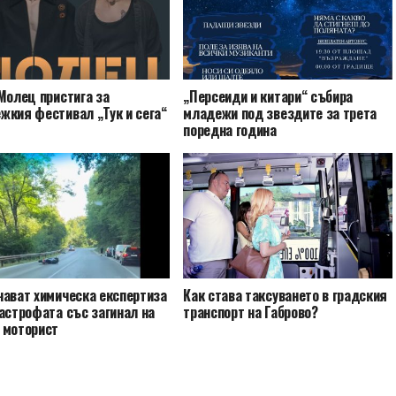
Молец пристига за
„Персеиди и китари“ събира
жкия фестивал „Тук и сега“
младежи под звездите за трета
поредна година
чават химическа експертиза
Как става таксуването в градския
астрофата със загинал на
транспорт на Габрово?
 моторист