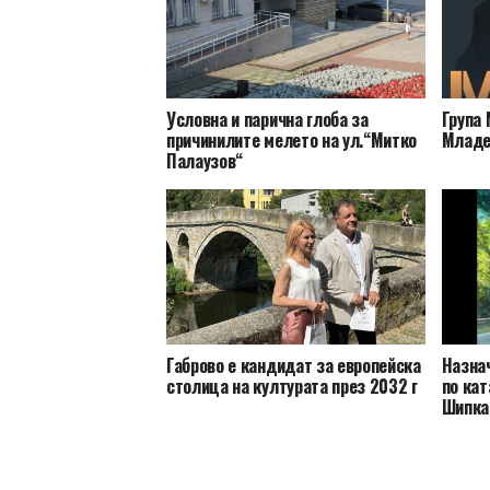
Условна и парична глоба за
Група 
причинилите мелето на ул.“Митко
Младе
Палаузов“
Габрово е кандидат за европейска
Назна
столица на културата през 2032 г
по кат
Шипка