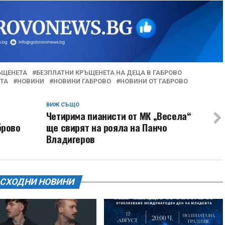
ЪЩЕНЕТА
БЕЗПЛАТНИ КРЪЩЕНЕТА НА ДЕЦА В ГАБРОВО
ТА
НОВИНИ
НОВИНИ ГАБРОВО
НОВИНИ ОТ ГАБРОВО
ВИЖ СЪЩО
а
Четирима пианисти от МК „Весела“
брово
ще свирят на рояла на Панчо
Владигеров
СХОДНИ НОВИНИ