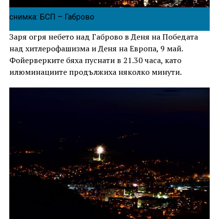
снимка: БСП – Габрово
Заря огря небето над Габрово в Деня на Победата
над хитлерофашизма и Деня на Европа, 9 май.
Фойерверките бяха пуснати в 21.30 часа, като
илюминациите продължиха няколко минути.