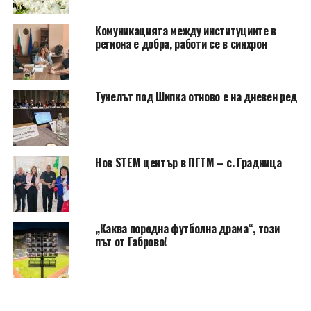
Комуникацията между институциите в
региона е добра, работи се в синхрон
Тунелът под Шипка отново е на дневен ред
Нов STEM център в ПГТМ – с. Градница
„Каква поредна футболна драма“, този
път от Габрово!