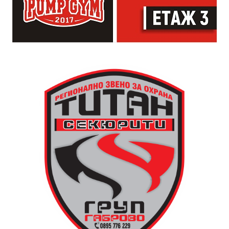
артисти. Всеки е добре дошъл да пее, свири или
просто да преживее звездопад, изпълнен с музика,
падащи звезди и желания.
За да улесни всички желаещи да се включат,
Младежки център – Габрово осигурява безплатен
транспорт до местността Градище. Електрическият
автобус ще тръгне в 19:30 ч. от пл. „Възраждане“, а
обратно към града в 00:00 ч. – от паркинга до
поляната. Вземете със себе си връхна дреха и одеяло
или шалте! За повече информация тел. 0887907075.
13 АВГУСТ (четвъртък)
19:00ч Групова тренировка с Йоанна Петрова от
FitLab
20:00ч. Куиз вечер за обща култура