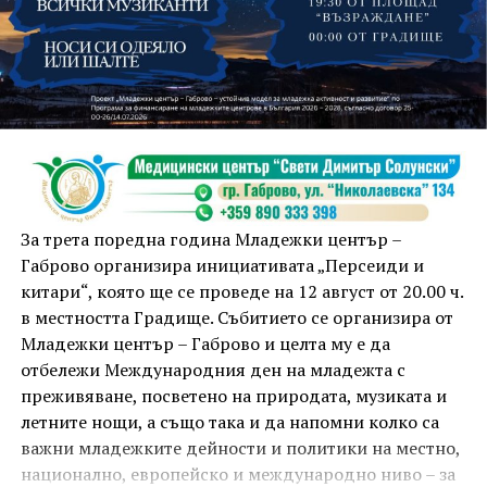
На 13 август организаторите са предвидили
занимания и за здрав дух, и за здраво тяло.
Инструкторката по пилатес и йога Йоанна Петрова
от FitLab ще се погрижи за добрия тонус с групова
тренировка от 19.00 ч., а след това ще има мозъчна
атака с куиз вечер за обща култура. Вечерта ще
приключи с прожекция на новия български
комедиен филм „Брънч за начинаещи“ – в парка,
За трета поредна година Младежки център –
под звездното дряновско небе.
Габрово организира инициативата „Персеиди и
китари“, която ще се проведе на 12 август от 20.00 ч.
в местността Градище. Събитието се организира от
Младежки център – Габрово и целта му е да
отбележи Международния ден на младежта с
преживяване, посветено на природата, музиката и
летните нощи, а също така и да напомни колко са
важни младежките дейности и политики на местно,
национално, европейско и международно ниво – за