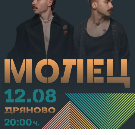
от НК – глоба в размер на 306,77 евро.
С постановление на Районна прокуратура-Габрово
В.А. е бил задържан за срок до 72 часа, а с
определение на Районен съд-Габрово спрямо него е
взета мярка за неотклонение „домашен арест“.
Съдебният акт е окончателен.