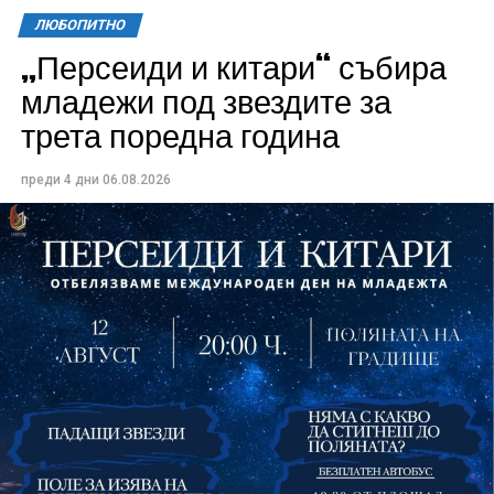
ЛЮБОПИТНО
„Персеиди и китари“ събира
Всички събития ще се проведат в парк „Максим
младежи под звездите за
Райкович“, срещу часовниковата кула, с вход
трета поредна година
свободен. Програмата ще започне на 12 август с
концерт на група Молец и талантливите млади
преди 4 дни
06.08.2026
изпълнители GoGo, Toria, ZoV & Vakavliev.