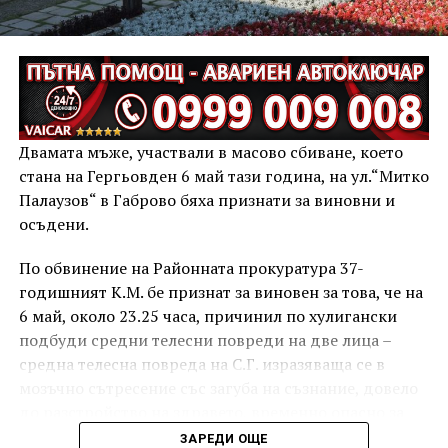
Двамата мъже, участвали в масово сбиване, което
стана на Гергьовден 6 май тази година, на ул.“Митко
Палаузов“ в Габрово бяха признати за виновни и
осъдени.
По обвинение на Районната прокуратура 37-
годишният К.М. бе признат за виновен за това, че на
6 май, около 23.25 часа, причинил по хулигански
подбуди средни телесни повреди на две лица –
средна телесна повреда на С.Г. изразяваща се в
мозъчно сътресение със загуба на съзнание, довело
до разстройство на здравето, временно опасно за
живота, и лека телесна повреда на Х.С., която бе с
ЗАРЕДИ ОЩЕ