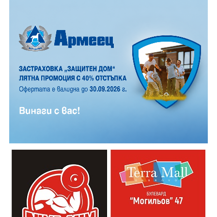
12 АВГУСТ (сряда)
19:00ч. „Книга за книга“ – донеси книга, вземи си
друга, обсъди заглавия и автори с други читатели
20:00ч. Концерт на група МОЛЕЦ, GoGo,
Zov&Vakavliev, Toria
21:30ч. Коктейли и музика
Младежкият център кани и всички млади хора,
които свират на китара, да се включат – независимо
от професионалното им ниво. Събитието е различно
– то не е концерт, а споделено преживяване, в което
всеки участва по свой начин. Няма сцена или
официална програма, няма предварително обявени
изпълнители и разделение между публика и