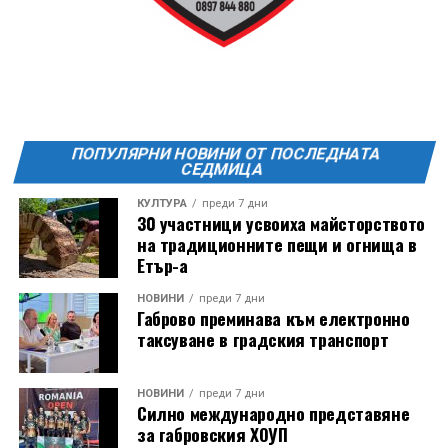
21:30ч. Прожекция на филма “Брънч за начинаещи”
Ще бъде хубаво – не някога и някъде, а тук и сега!
Фестивалът се организира по случай
Международния ден на младежта, който се
отбеляава редовно в Дряново от дълги години.
ПОПУЛЯРНИ НОВИНИ ОТ ПОСЛЕДНАТА
СЕДМИЦА
КУЛТУРА
преди 7 дни
30 участници усвоиха майсторството
на традиционните пещи и огнища в
Етър-а
НОВИНИ
преди 7 дни
Габрово преминава към електронно
таксуване в градския транспорт
НОВИНИ
преди 7 дни
Силно международно представяне
за габровския ХОУП