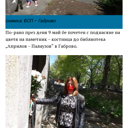
снимка: БСП – Габрово
По-рано през деня 9 май бе почетен с поднасяне на
цветя на паметник – костница до библиотека
„Априлов – Палаузов“ в Габрово.