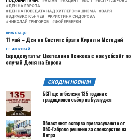
ПОДОБНИ ТЕМИ:
9 МАЙ
АКЦЕНТ
БСП
БСП - ГАБРОВО
ДЕН НА ЕВРОПА
ДЕН НА ПОБЕДАТА НАД ХИТЛЕРОФАШИЗМА
ЗАРЯ
ЗДРАВКО КЪНЧЕВ
КРИСТИНА СИДОРОВА
НИКОЛАЙ ГРИГОРОВ
ФОЙЕРВЕРКИ
ВИЖ СЪЩО
11 май – Ден на Светите братя Кирил и Методий
НЕ ИЗПУСКАЙ
Евродепутатът Цветелина Пенкова с нов уебсайт по
случай Деня на Европа
СХОДНИ НОВИНИ
БСП ще отбележи 135 години с
традиционен събор на Бузлуджа
Областният оспорва прегласуваното от
ОбС-Габрово решение за спонсорство на
Янтра