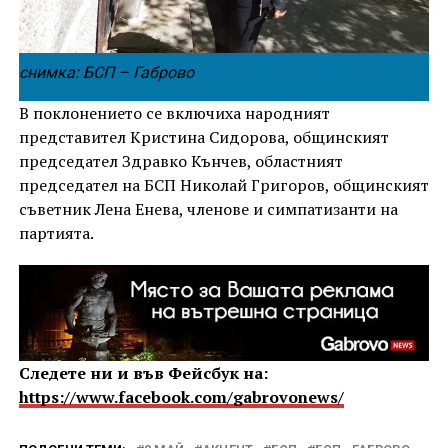
снимка: БСП – Габрово
В поклонението се включиха народният
представител Кристина Сидорова, общинският
председател Здравко Кънчев, областният
председател на БСП Николай Григоров, общинският
съветник Лена Енева, членове и симпатизанти на
партията.
Следете ни и във Фейсбук на:
https://www.facebook.com/gabrovonews/