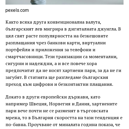
pexels.com
Както всяка друга конвенционална валута,
българският лев мигрира в дигиталната джунгла. В
цял свят расте популярността на безкешовите
разплащания чрез банкови карти, виртуални
портфейли и приложения за телефони и
смартчасовници. Тези транзакции са моментални,
сигурни и надеждни, а и все повече хора
предпочитат да не носят хартиени пари, за да не ги
загубят. В статията ще разгледаме българския
преход към цифрови и безконтактни плащания.
Докато в други европейски държави, като
например Швеция, Норвегия и Дания, хартиените
пари вече почти не се разменят в търговската
мрежа, то в България скоростта на тази тенденция е
по-бавна. Проучване от миналата година показа, че