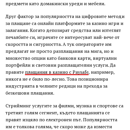
предмети като домакински уреди и мебели.
Друг фактор за популярността на цифровите методи
за плащане са онлайн платформите за казино игри и
залагания. Когато депозират средства или изтеглят
печалбите си, играчите се интересуват най-вече от
скоростта и сигурността. А тук операторите им
предлагат не просто разплащания на мига, но и
множество опции като банкови карти, виртуални
портфейли и световни разплащателни услуги. Да
правите
плащания в казино с Paysafe
, например,
никога не е било по-лесно. Това позиционира
индустрията в челните редици на прехода за
безкешови плащания.
Стрийминг услугите за филми, музика и спортове са
третият голям сегмент, където плащанията се
правят изцяло по електронен път. Популярността
им е толкова голяма, че скоро може да измести