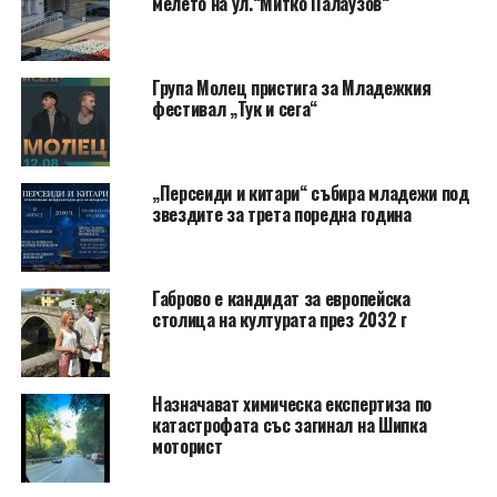
мелето на ул.“Митко Палаузов“
Група Молец пристига за Младежкия
фестивал „Тук и сега“
„Персеиди и китари“ събира младежи под
звездите за трета поредна година
Габрово е кандидат за европейска
столица на културата през 2032 г
Назначават химическа експертиза по
катастрофата със загинал на Шипка
моторист