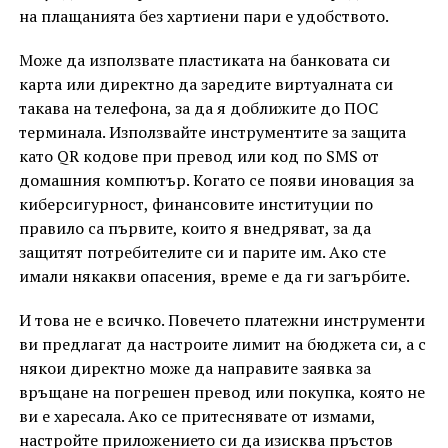
на плащанията без хартиени пари е удобството.
Може да използвате пластиката на банковата си
карта или директно да заредите виртуалната си
такава на телефона, за да я доближите до ПОС
терминала. Използвайте инструментите за защита
като QR кодове при превод или код по SMS от
домашния компютър. Когато се появи иновация за
киберсигурност, финансовите институции по
правило са първите, които я внедряват, за да
защитят потребителите си и парите им. Ако сте
имали някакви опасения, време е да ги загърбите.
И това не е всичко. Повечето платежни инструменти
ви предлагат да настроите лимит на бюджета си, а с
някои директно може да направите заявка за
връщане на погрешен превод или покупка, която не
ви е харесала. Ако се притеснявате от измами,
настройте приложението си да изисква пръстов