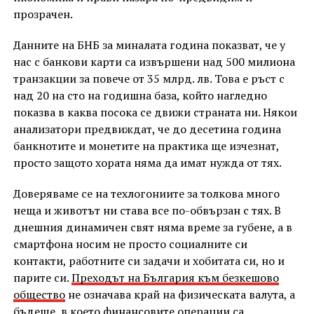
прозрачен.
Данните на БНБ за миналата година показват, че у
нас с банкови карти са извършени над 500 милиона
транзакции за повече от 35 млрд. лв. Това е ръст с
над 20 на сто на годишна база, който нагледно
показва в каква посока се движи страната ни. Някои
анализатори предвиждат, че до десетина година
банкнотите и монетите на практика ще изчезнат,
просто защото хората няма да имат нужда от тях.
Доверяваме се на техлогониите за толкова много
неща и животът ни става все по-обвързан с тях. В
днешния динамичен свят няма време за губене, а в
смартфона носим не просто социалните си
контакти, работните си задачи и хобитата си, но и
парите си.
Преходът на България към безкешово
общество
не означава край на физическата валута, а
бъдеще, в което финансовите операции са