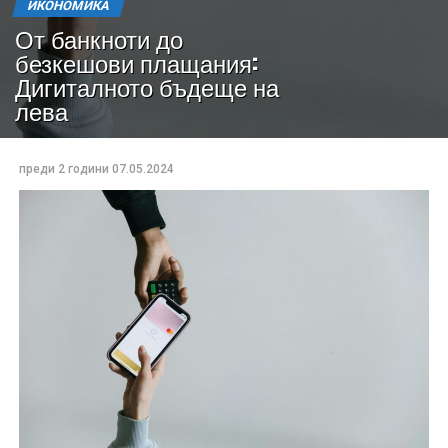
ИКОНОМИКА
От банкноти до
безкешови плащания:
Дигиталното бъдеще на
лева
преди 2 години
07.05.2024