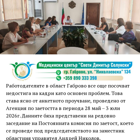
Проектът предвижда изготвяне на пълния
инвестиционен работен проект във всички
необходими части – архитектура, конструктивни
решения, електро- и ВиК инсталации, енергийна
ефективност, ОВК, благоустройство,
паркоустройство, пътна инфраструктура и
организация на движението.
Това е първата стъпка към създаването на
съвременна, функционална и устойчива среда,
която да отговори на политиките на Габрово като
един от климатично неутралните градове в Европа.
Работодателите в област Габрово все още посочват
недостига на кадри като основен проблем. Това
„Работим за това Общински пазар Габрово да има
става ясно от анкетното проучване, проведено от
съвсем ново развитие, което ще отрази много от
Агенция по заетостта в периода 28 май – 3 юли
традициите, но по начин, който ще бъдат
2026г. Данните бяха представени на редовно
осъвременени и ще направят мястото наистина
заседание на Постоянната комисия по заетост, което
привлекателно“, подчерта кметът Таня Христова.
се проведе под председателството на заместник
областния управител Андрей Николов.