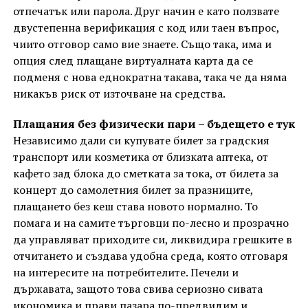
отпечатък или парола. Друг начин е като ползвате
двустепенна верификация с код или таен въпрос,
чиито отговор само вие знаете. Също така, има и
опция след плащане виртуалната карта да се
подменя с нова еднократна такава, така че да няма
никакъв риск от източване на средства.
Плащания без физически пари – бъдещето е тук
Независимо дали си купувате билет за градския
транспорт или козметика от близката аптека, от
кафето зад блока до сметката за тока, от билета за
концерт до самолетния билет за празниците,
плащането без кеш става новото нормално. То
помага и на самите търговци по-лесно и прозрачно
да управляват приходите си, ликвидира грешките в
отчитането и създава удобна среда, която отговаря
на интересите на потребителите. Печели и
държавата, защото това свива сериозно сивата
икономика и прави пазара по-предвидим и