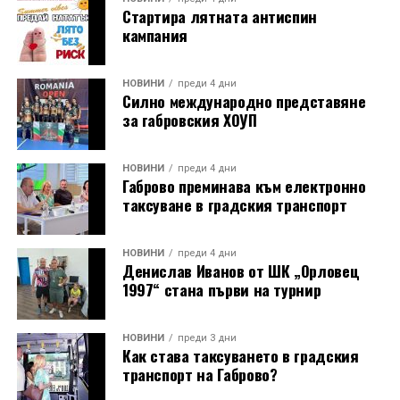
Стартира лятната антиспин
Изборът на изпълнител и ясната визия за развитие
кампания
поставят на фокус една от най-значимите градски
трансформации през последните години –
създаването на модерен, устойчив и жив градски
НОВИНИ
преди 4 дни
Силно международно представяне
пазар, който да бъде притегателно място за
за габровския ХОУП
търговия, култура, социални контакти и градски
живот.
НОВИНИ
преди 4 дни
Габрово преминава към електронно
таксуване в градския транспорт
НОВИНИ
преди 4 дни
Денислав Иванов от ШК „Орловец
1997“ стана първи на турнир
НОВИНИ
преди 3 дни
Как става таксуването в градския
транспорт на Габрово?