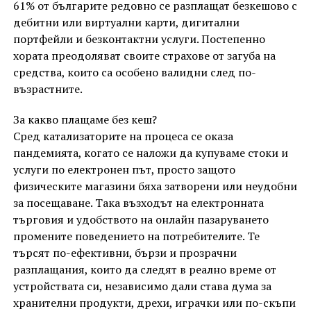
61% от българите редовно се разплащат безкешово с
дебитни или виртуални карти, дигитални
портфейли и безконтактни услуги. Постепенно
хората преодоляват своите страхове от загуба на
средства, които са особено валидни след по-
възрастните.
За какво плащаме без кеш?
Сред катализаторите на процеса се оказа
пандемията, когато се наложи да купуваме стоки и
услуги по електронен път, просто защото
физическите магазини бяха затворени или неудобни
за посещаване. Така възходът на електронната
търговия и удобството на онлайн пазаруването
промените поведението на потребителите. Те
търсят по-ефективни, бързи и прозрачни
разплащания, които да следят в реално време от
устройствата си, независимо дали става дума за
хранителни продукти, дрехи, играчки или по-скъпи