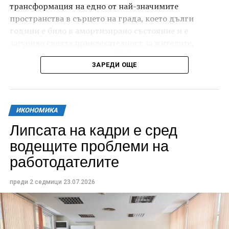
трансформация на едно от най-значимите
пространства в сърцето на града, което дълги
години е било в амортизирано състояние и е
загубило своята привлекателност за жителите,
младите хора и гостите на Габрово.
ЗАРЕДИ ОЩЕ
ИКОНОМИКА
Липсата на кадри е сред
водещите проблеми на
работодателите
преди 2 седмици
23.07.2026