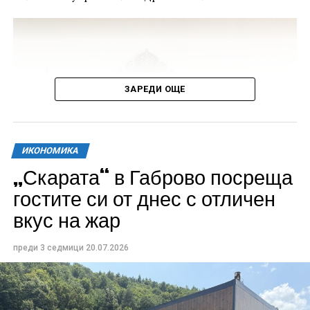
ЗАРЕДИ ОЩЕ
ИКОНОМИКА
„Скарата“ в Габрово посреща
гостите си от днес с отличен
вкус на жар
По време на срещата между кмета и екипа на
изпълнителя арх. Пантелеев представи
преди 3 седмици
20.07.2026
концепцията, върху която се работи. Тя запазва
качествата на пазара, но ги надгражда чрез
модерни решения, които да отговорят на
съвременните нужди на търговците и гражданите.