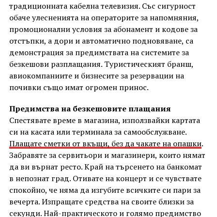
традиционната кабелна телевизия. Със сигурност
обаче улесненията на операторите за напомняния,
промоционални условия за абонамент и кодове за
отстъпки, а дори и автоматично подновяване, са
демонстрация за предимствата на системите за
безкешови разплащания. Туристическият бранш,
авиокомпаниите и бизнесите за резервации на
почивки също имат огромен принос.
Предимства на безкешовите плащания
Спестявате време в магазина, използвайки картата
си на касата или терминала за самообслужване.
Плащате сметки от вкъщи, без да чакате на опашки
.
Забравяте за сервитьори и магазинери, които нямат
да ви върнат ресто. Край на търсенето на банкомат
в непознат град. Отивате на концерт и се чувствате
спокойно, че няма да изгубите всичките си пари за
вечерта. Изпращате средства на своите близки за
секунди. Най-практическото и голямо предимство