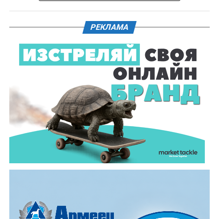
Действията по разследването продължават под
ръководството на Окръжна прокуратура – Габрово.
РЕКЛАМА
61-годишен мъж от севлиевското село Шумата
загуби живота след като катастрофира с мотор.
Тежкият инцидент е станал в събота, 1 август, около
10.00 часа в прохода Шипка. По данни на полицията
мотористът е самокатастрофирал.
На място незабавно е бил изпратен полицейски
екип, който установил самоличността на водача. Той
е бил транспортиран в габровската болница, където
по-късно починал.
Според първоначалната информация водачът се е
ударил в крайпътната мантинела.
Причините за инцидента са в процес на изясняване.