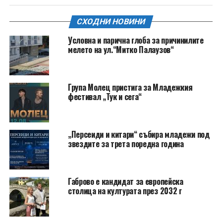
СХОДНИ НОВИНИ
Условна и парична глоба за причинилите
мелето на ул.“Митко Палаузов“
Група Молец пристига за Младежкия
фестивал „Тук и сега“
„Персеиди и китари“ събира младежи под
звездите за трета поредна година
Габрово е кандидат за европейска
столица на културата през 2032 г