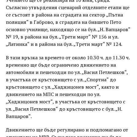
Учението ще се реализира на 10 юни, сряда.
Съгласно утвърдения сценарий отделните етапи ще
се състоят в района на сградата на сектор „Пътна
полиция“ в Габрово, в сградата на бившето Пето
основно училище, находящо се на бул. „Н. Вапцаров“
№ 19, в района на бул. „Трети март“ № 156 и ул.
„Латинка“ и в района на бул. „Трети март“ № 124.
В тази връзка за времето от около 10.30 ч. до 11.30 ч.
временно ще бъде ограничено движението на
автомобили и пешеходци по ул. „Васил Петлешков“,
в участъка от кръстовището с ул. „Спортна“ до
кръстовището с ул. „Хаджицонев мост“, както и
движението на МПС и пешеходци по ул.
„Хаджицонев мост“, в участъка от кръстовището с
ул. „Васил Петлешков“ до кръстовището с бул. „Н.
Вапцаров“.
Движението ще бъде регулирано и подпомагано от