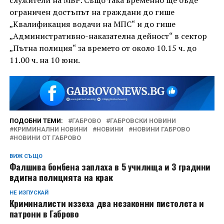
служители на МВР. Също така временно ще бъде
ограничен достъпът на граждани до гише
„Квалификация водачи на МПС“ и до гише
„Административно-наказателна дейност“ в сектор
„Пътна полиция“ за времето от около 10.15 ч. до
11.00 ч. на 10 юни.
ПОДОБНИ ТЕМИ:
ГАБРОВО
ГАБРОВСКИ НОВИНИ
КРИМИНАЛНИ НОВИНИ
НОВИНИ
НОВИНИ ГАБРОВО
НОВИНИ ОТ ГАБРОВО
ВИЖ СЪЩО
Фалшива бомбена заплаха в 5 училища и 3 градини
вдигна полицията на крак
НЕ ИЗПУСКАЙ
Криминалисти иззеха два незаконни пистолета и
патрони в Габрово