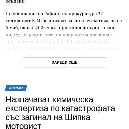
осъдени.
По обвинение на Районната прокуратура 37-
годишният К.М. бе признат за виновен за това, че на
6 май, около 23.25 часа, причинил по хулигански
подбуди средни телесни повреди на две лица –
средна телесна повреда на С.Г. изразяваща се в
мозъчно сътресение със загуба на съзнание, довело
до разстройство на здравето, временно опасно за
живота, и лека телесна повреда на Х.С., която бе с
ЗАРЕДИ ОЩЕ
порезна рана на петия пръст на дясната ръка,
довела до разстройство на здравето, неопасно за
живота.
КРИМИ
За извършеното престъпление 37-годишният бе
Назначават химическа
осъден с наложено наказание 1 година и 8 месеца
експертиза по катастрофата
лишаване от свобода, чието изпълнение бб отложено
със загинал на Шипка
за срок от 4 години и 6 месеца.
моторист
Съучастникът му, с инициали А.Н. на 19 години, пък