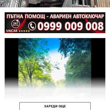
Извършена е аутопсия на тялото на пострадалия и е
назначена съдебномедицинска експертиза.
Предстои назначаването на автотехническа
експертиза относно причините и механизма на
възникналото пътнотранспортно произшествие.
На полицейските органи са възложени оперативно –
издирвателни мероприятия, свързани с
установяване на предходно преминали по трасето
на инкриминираната дата моторни превозни
средства, с евентуално последвало
компрометиране на пътната настилка.
Във връзка с изясняване на този въпрос предстои
назначаване на химическа експертиза на иззети в
хода на извършения оглед веществени
доказателства.
ЗАРЕДИ ОЩЕ