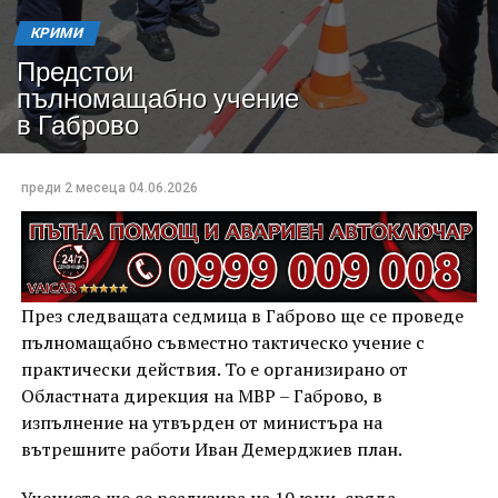
КРИМИ
Предстои
пълномащабно учение
в Габрово
преди 2 месеца
04.06.2026
През следващата седмица в Габрово ще се проведе
пълномащабно съвместно тактическо учение с
практически действия. То е организирано от
Областната дирекция на МВР – Габрово, в
изпълнение на утвърден от министъра на
вътрешните работи Иван Демерджиев план.