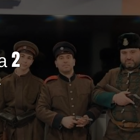
а 2
а