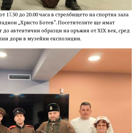
т 17.30 до 20.00 часа в стрелбището на спортна зала
стадион „Христо Ботев“. Посетителите ще имат
 до автентични образци на оръжия от XIX век, сред
пни дори в музейни експозиции.