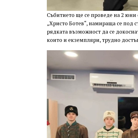
Събитието ще се проведе на 2 юни о
„Христо Ботев“, намираща се под 
рядката възможност да се докоснат
които и екземпляри, трудно достъ