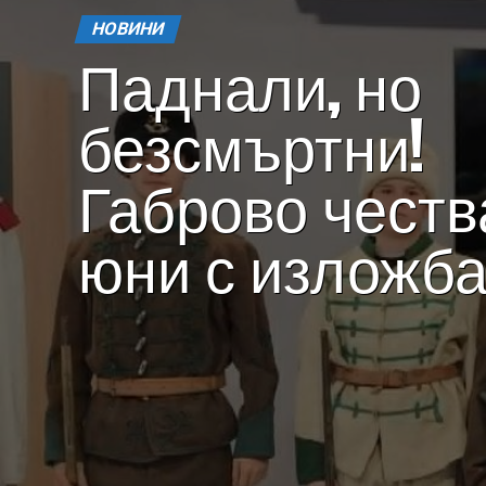
НОВИНИ
Паднали, но
безсмъртни!
Габрово честв
юни с изложб