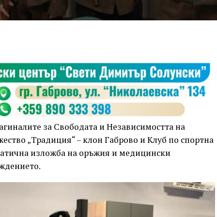
загиналите за Свободата и Независимостта на
жество „Традиция“ – клон Габрово и Клуб по спортна
ематична изложба на оръжия и медицински
ождението.