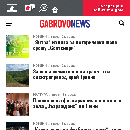
НОВИНИ
преди 2 месеца
„Янтра“ излиза за исторически шанс
срещу „Септември“
НОВИНИ
преди 2 месеца
Започна почистване на трасето на
електропровод край Трявна
КУЛТУРА
преди 3 месеца
Плевенската филхармония с концерт в
зала „Възраждане“ на 1 юни
НОВИНИ
преди 3 месеца
„Каква поредна футболна драма“, този