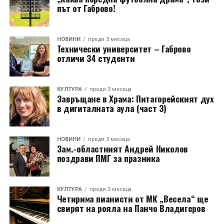
път от Габрово!
НОВИНИ
преди 3 месеца
Технически университет – Габрово
отличи 34 студенти
КУЛТУРА
преди 3 месеца
Завръщане в Храма: Питагорейският дух
в дигиталната аула (част 3)
НОВИНИ
преди 3 месеца
Зам.-областният Андрей Николов
поздрави ПМГ за празника
КУЛТУРА
преди 3 месеца
Четирима пианисти от МК „Весела“ ще
свирят на рояла на Панчо Владигеров