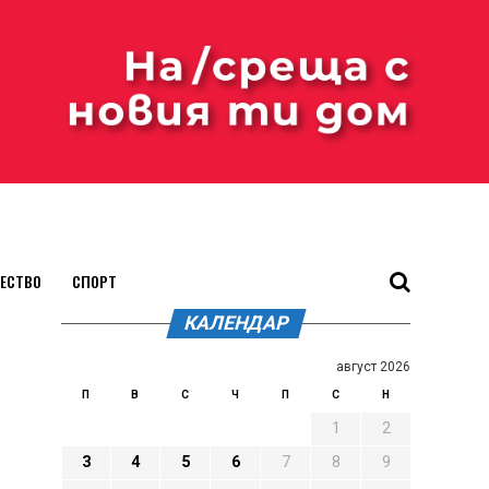
ЕСТВО
СПОРТ
КАЛЕНДАР
август 2026
П
В
С
Ч
П
С
Н
1
2
3
4
5
6
7
8
9