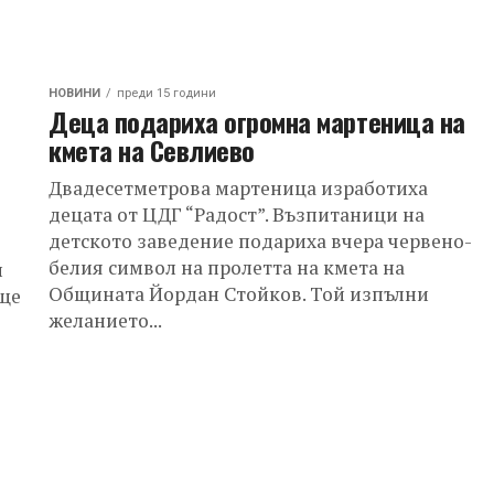
НОВИНИ
преди 15 години
Деца подариха огромна мартеница на
кмета на Севлиево
Двадесетметрова мартеница изработиха
децата от ЦДГ “Радост”. Възпитаници на
детското заведение подариха вчера червено-
белия символ на пролетта на кмета на
и
Общината Йордан Стойков. Той изпълни
 ще
желанието...