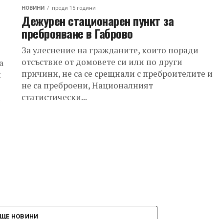
НОВИНИ
преди 15 години
Дежурен стационарен пункт за
преброяване в Габрово
За улеснение на гражданите, които поради
отсъствие от домовете си или по други
а
причини, не са се срещнали с преброителите и
н
не са преброени, Националният
статистически...
а
ЩЕ НОВИНИ