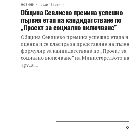
НОВИНИ
преди 15 години
Община Севлиево премина успешно
първия етап на кандидатстване по
„Проект за социално включване”
Община Севлиево премина успешно етапа н
оценка и се класира за представяне на пъле
формуляр за кандидатстване по „Проект за
социално включване” на Министерството н
труда...
О