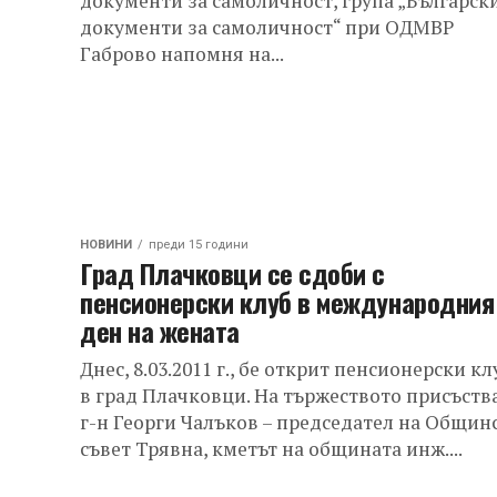
документи за самоличност, група „Българск
документи за самоличност“ при ОДМВР
Габрово напомня на...
НОВИНИ
преди 15 години
Град Плачковци се сдоби с
пенсионерски клуб в международния
ден на жената
Днес, 8.03.2011 г., бе открит пенсионерски кл
в град Плачковци. На тържеството присъств
г-н Георги Чалъков – председател на Общин
съвет Трявна, кметът на общината инж....