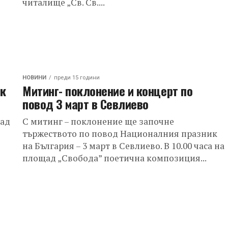
читалище „Св. Св....
НОВИНИ
преди 15 години
ик
Митинг- поклонение и концерт по
повод 3 март в Севлиево
рад
С митинг – поклонение ще започне
тържеството по повод Националния празник
на България – 3 март в Севлиево. В 10.00 часа на
площад „Свобода” поетична композиция...