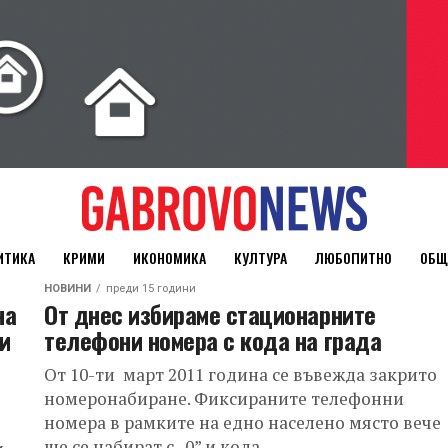
ИТИКА
КРИМИ
ИКОНОМИКА
КУЛТУРА
ЛЮБОПИТНО
ОБЩ
НОВИНИ
преди 15 години
на
От днес избираме стационарните
и
телефони номера с кода на града
От 10-ти март 2011 година се въвежда закрито
номеронабиране. Фиксираните телефонни
номера в рамките на едно населено място вече
ще се набират с „0” и кода...