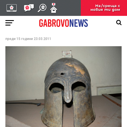
НОВИНИ
Антимафиоти удариха
иманяри в Трявна
преди 15 години
23.03.2011