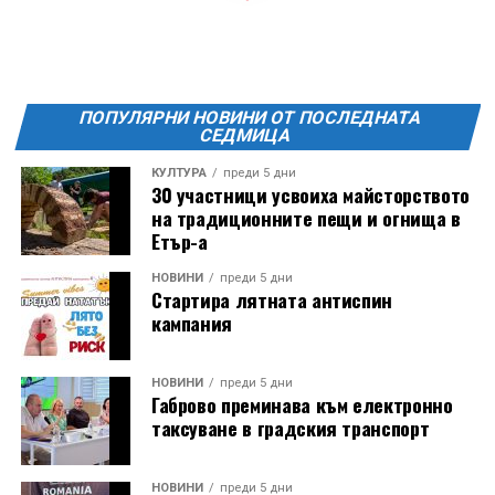
Фестивалът се организира по случай
Международния ден на младежта, който се
отбеляава редовно в Дряново от дълги години.
ПОПУЛЯРНИ НОВИНИ ОТ ПОСЛЕДНАТА
СЕДМИЦА
КУЛТУРА
преди 5 дни
30 участници усвоиха майсторството
на традиционните пещи и огнища в
Етър-а
НОВИНИ
преди 5 дни
Стартира лятната антиспин
кампания
НОВИНИ
преди 5 дни
Габрово преминава към електронно
таксуване в градския транспорт
НОВИНИ
преди 5 дни