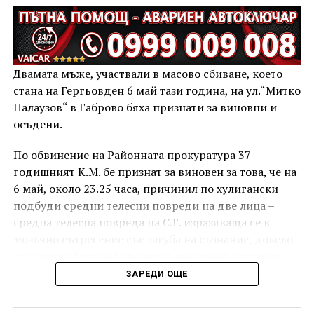
Двамата мъже, участвали в масово сбиване, което
стана на Гергьовден 6 май тази година, на ул.“Митко
Палаузов“ в Габрово бяха признати за виновни и
осъдени.
По обвинение на Районната прокуратура 37-
годишният К.М. бе признат за виновен за това, че на
6 май, около 23.25 часа, причинил по хулигански
подбуди средни телесни повреди на две лица –
средна телесна повреда на С.Г. изразяваща се в
мозъчно сътресение със загуба на съзнание, довело
до разстройство на здравето, временно опасно за
живота, и лека телесна повреда на Х.С., която бе с
ЗАРЕДИ ОЩЕ
порезна рана на петия пръст на дясната ръка,
довела до разстройство на здравето, неопасно за