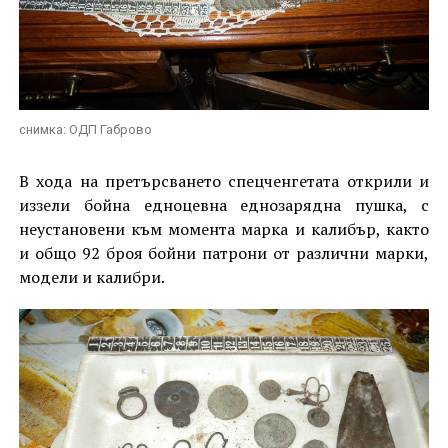
снимка: ОДП Габрово
В хода на претърсването спецченгетата открили и
иззели бойна едноцевна еднозарядна пушка, с
неустановени към момента марка и калибър, както
и общо 92 броя бойни патрони от различни марки,
модели и калибри.