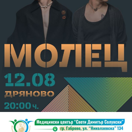
С постановление на Районна прокуратура-Габрово
В.А. е бил задържан за срок до 72 часа, а с
определение на Районен съд-Габрово спрямо него е
взета мярка за неотклонение „домашен арест“.
Съдебният акт е окончателен.