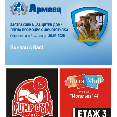
12 АВГУСТ (сряда)
19:00ч. „Книга за книга“ – донеси книга, вземи си
друга, обсъди заглавия и автори с други читатели
20:00ч. Концерт на група МОЛЕЦ, GoGo,
Zov&Vakavliev, Toria
21:30ч. Коктейли и музика
Младежкият център кани и всички млади хора,
които свират на китара, да се включат – независимо
от професионалното им ниво. Събитието е различно
– то не е концерт, а споделено преживяване, в което
всеки участва по свой начин. Няма сцена или
официална програма, няма предварително обявени
изпълнители и разделение между публика и
артисти. Всеки е добре дошъл да пее, свири или
просто да преживее звездопад, изпълнен с музика,