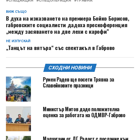
СПЕЦАКЦИЯ
СПЕЦОПЕРАЦИЯ
ТРЯВНА
ВИЖ СЪЩО
В духа на изказването на премиера Бойко Борисов,
габровските социалисти дадоха прескоференция
„между засяването на две лехи с карофи”
НЕ ИЗПУСКАЙ
„Танцът на вятъра“ със спектакъл в Габрово
СХОДНИ НОВИНИ
Румен Радев ще посети Трявна за
Славейковите празници
Министър Митов даде положителна
оценка за работата на ОДМВР-Габрово
Малчугани от ДГ Радост с послание към