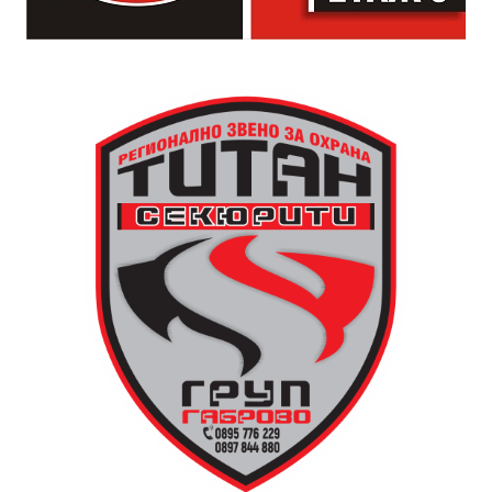
падащи звезди и желания.
За да улесни всички желаещи да се включат,
Младежки център – Габрово осигурява безплатен
транспорт до местността Градище. Електрическият
автобус ще тръгне в 19:30 ч. от пл. „Възраждане“, а
обратно към града в 00:00 ч. – от паркинга до
поляната. Вземете със себе си връхна дреха и одеяло
или шалте! За повече информация тел. 0887907075.
13 АВГУСТ (четвъртък)
19:00ч Групова тренировка с Йоанна Петрова от
FitLab
20:00ч. Куиз вечер за обща култура
21:30ч. Прожекция на филма “Брънч за начинаещи”
Ще бъде хубаво – не някога и някъде, а тук и сега!