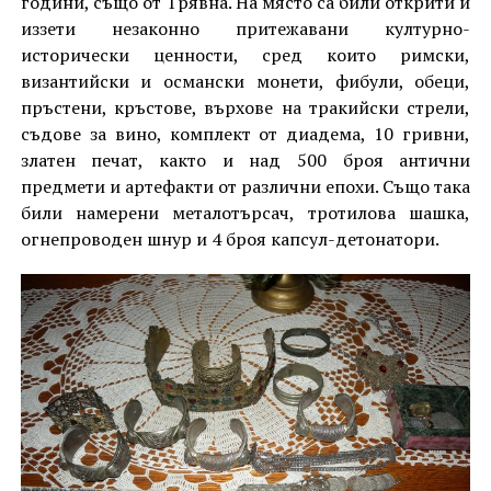
години, също от Трявна. На място са били открити и
иззети незаконно притежавани културно-
исторически ценности, сред които римски,
византийски и османски монети, фибули, обеци,
пръстени, кръстове, върхове на тракийски стрели,
съдове за вино, комплект от диадема, 10 гривни,
златен печат, както и над 500 броя антични
предмети и артефакти от различни епохи. Също така
били намерени металотърсач, тротилова шашка,
огнепроводен шнур и 4 броя капсул-детонатори.