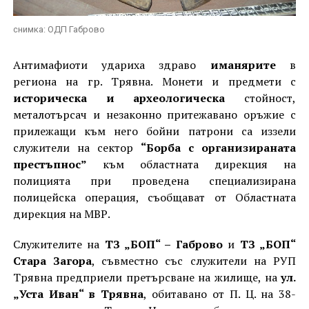
снимка: ОДП Габрово
Антимафиоти удариха здраво
иманярите
в
региона на гр. Трявна. Монети и предмети с
историческа и археологическа
стойност,
металотърсач и незаконно притежавано оръжие с
прилежащи към него бойни патрони са иззели
служители на сектор
“Борба с организираната
престъпнос”
към областната дирекция на
полицията при проведена специализирана
полицейска операция, съобщават от Областната
дирекция на МВР.
Служителите на
ТЗ „БОП“ – Габрово
и
ТЗ „БОП“
Стара Загора
, съвместно със служители на РУП
Трявна предприели претърсване на жилище, на
ул.
„Уста Иван“ в Трявна
, обитавано от П. Ц. на 38-