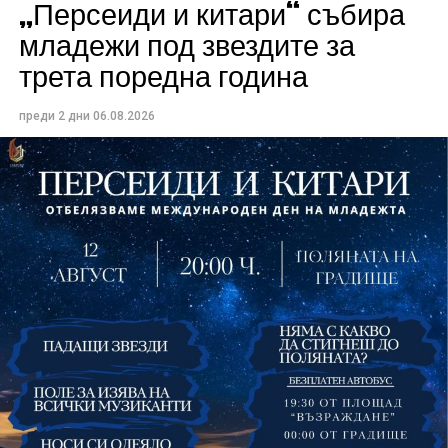
„Персеиди и китари“ събира
Всички събития ще се проведат в парк „Максим
младежи под звездите за
Райкович“, срещу часовниковата кула, с вход
трета поредна година
свободен. Програмата ще започне на 12 август с
концерт на група Молец и талантливите млади
преди 2 дни
06.08.2026
изпълнители GoGo, Toria, ZoV & Vakavliev.
На 13 август организаторите са предвидили