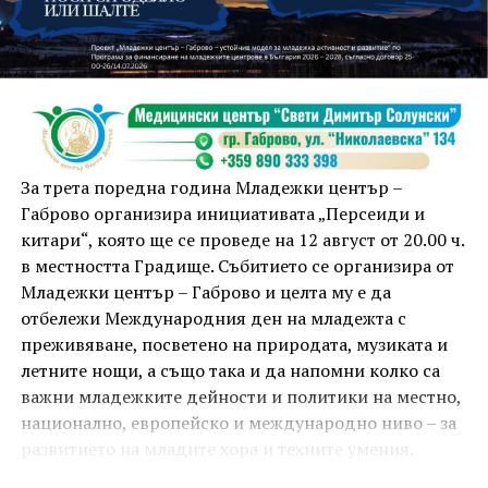
занимания и за здрав дух, и за здраво тяло.
Инструкторката по пилатес и йога Йоанна Петрова
от FitLab ще се погрижи за добрия тонус с групова
тренировка от 19.00 ч., а след това ще има мозъчна
атака с куиз вечер за обща култура. Вечерта ще
приключи с прожекция на новия български
комедиен филм „Брънч за начинаещи“ – в парка,
За трета поредна година Младежки център –
под звездното дряновско небе.
Габрово организира инициативата „Персеиди и
китари“, която ще се проведе на 12 август от 20.00 ч.
в местността Градище. Събитието се организира от
Младежки център – Габрово и целта му е да
отбележи Международния ден на младежта с
преживяване, посветено на природата, музиката и
летните нощи, а също така и да напомни колко са
важни младежките дейности и политики на местно,
национално, европейско и международно ниво – за
развитието на младите хора и техните умения.