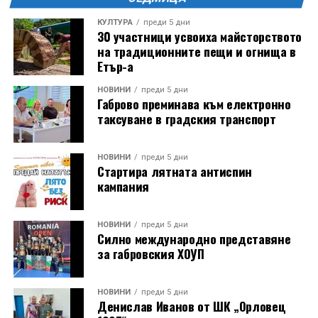
КУЛТУРА
преди 5 дни
30 участници усвоиха майсторството
на традиционните пещи и огнища в
Етър-а
Години след разрушаването на кулата се заражда
НОВИНИ
преди 5 дни
Габрово преминава към електронно
инициатива за нейното възстановяване, обединила
таксуване в градския транспорт
местни културни дейци – сред тях творецът Иван
Койчев и етнографът Бонка Тихова. Усилията им се
увенчават с успех и на 8 септември 1984 година
НОВИНИ
преди 5 дни
Стартира лятната антиспин
часовниковата кула, с работещия век по-рано
кампания
механизъм, е официално открита наново. Самият
механизъм е възстановен година по-рано, през 1983
г., от майстор Илия Ковачев, който изковава
НОВИНИ
преди 5 дни
Силно международно представяне
липсващите му части. Днес неговият син, Иван
за габровския ХОУП
Ковачев, продължава делото на баща си, като се
грижи за техническата поддръжка на механизма и
отстранява евентуални повреди.
НОВИНИ
преди 5 дни
Денислав Иванов от ШК „Орловец