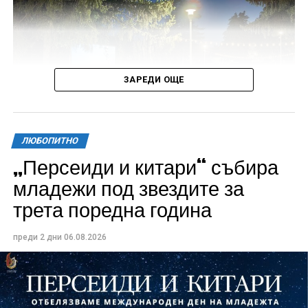
ЗАРЕДИ ОЩЕ
ЛЮБОПИТНО
„Персеиди и китари“ събира
Всички събития ще се проведат в парк „Максим
младежи под звездите за
Райкович“, срещу часовниковата кула, с вход
трета поредна година
свободен. Програмата ще започне на 12 август с
концерт на група Молец и талантливите млади
преди 2 дни
06.08.2026
изпълнители GoGo, Toria, ZoV & Vakavliev.