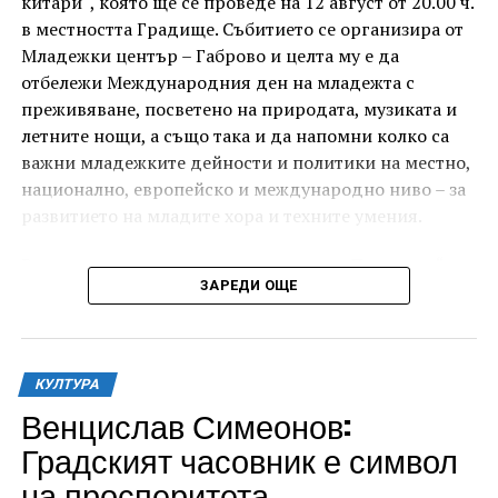
китари“, която ще се проведе на 12 август от 20.00 ч.
в местността Градище. Събитието се организира от
Младежки център – Габрово и целта му е да
отбележи Международния ден на младежта с
преживяване, посветено на природата, музиката и
летните нощи, а също така и да напомни колко са
важни младежките дейности и политики на местно,
национално, европейско и международно ниво – за
развитието на младите хора и техните умения.
Вечерта е в пика на метеорния поток „Персеиди“ –
ЗАРЕДИ ОЩЕ
едно от най-красивите и очаквани астрономически
явления през годината. В продължение на няколко
И двете вечери ще продължи инициативата „Книга
дни Земята преминава през шлейф от частици,
за книга“ – всеки може да донесе книга от личната
оставени от кометата 109P/Swift-Tuttle.
си библиотека и да вземе друга. Целта е обмен на
КУЛТУРА
заглавия, впечатления и приятен разговор за
Венцислав Симеонов:
Тези частици изгарят в атмосферата над нас и
литература.
ние ги виждаме като ярки падащи звезди. На тъмно
Градският часовник е символ
и високо място могат да бъдат забелязани около 100
на просперитета