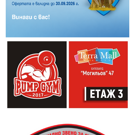
икономически развит, а часовниковата кула се явява
логичен резултат от този подем. Тя е издигната с
финансовата подкрепа на местни занаятчийски
сдружения (еснафи), за които е била необходима, за
да регламентират производствният процес.
„Часовниковата кула има изключително силно
влияние на целия обществен живот. Чрез нея се
регулира времето. Тя е и форма на справедливост и
именно тя прави едно населено място град“,
коментира Симеонов.
Сто и пет години след построяването на първата
часовникова кула, механизмът ѝ е заменен с нов,
дело на двама тревненски майстори – Генчо Колев и
Христо Василев, през 1883 година. Той работи до
1945 година, когато самата кула е съборена. Нейното
„тиктакащо сърце“ обаче е спасено от местните
жители, съхранено и предадено по-късно на
дряновския музей.