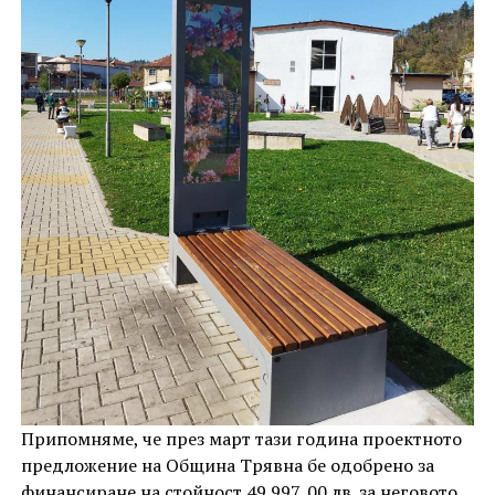
Припомняме, че през март тази година проектното
предложение на Община Трявна бе одобрено за
финансиране на стойност 49 997, 00 лв. за неговото