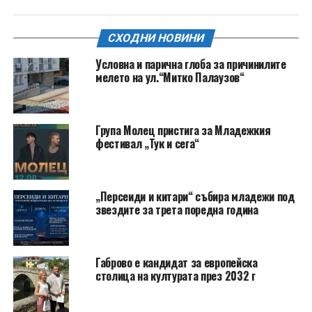
СХОДНИ НОВИНИ
Условна и парична глоба за причинилите
мелето на ул.“Митко Палаузов“
Група Молец пристига за Младежкия
фестивал „Тук и сега“
„Персеиди и китари“ събира младежи под
звездите за трета поредна година
Габрово е кандидат за европейска
столица на културата през 2032 г