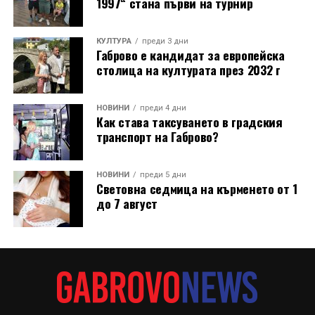
1997“ стана първи на турнир
Разказаната от Симеонов история разкрива и
любопитен детайл около самото местоположение на
новата кула. Архитект Илия Лефтеров е трябвало да
КУЛТУРА
преди 3 дни
Габрово е кандидат за европейска
търси подходящо място за нейното изграждане, тъй
столица на културата през 2032 г
като до средата на 80-те години на нейното
оригинално място вече били построени сградите на
Община Дряново и на полицията.
НОВИНИ
преди 4 дни
Как става таксуването в градския
транспорт на Габрово?
НОВИНИ
преди 5 дни
Световна седмица на кърменето от 1
до 7 август