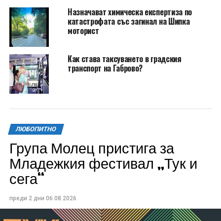
Назначават химическа експертиза по
катастрофата със загинал на Шипка
моторист
Как става таксуването в градския
транспорт на Габрово?
ЛЮБОПИТНО
Група Молец пристига за
Младежкия фестивал „Тук и
сега“
преди 2 дни
06.08.2026