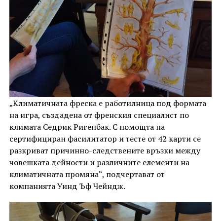
„Климатичната фреска е работилница под формата
на игра, създадена от френския специалист по
климата Седрик Ригенбак. С помощта на
сертифициран фасилитатор и тесте от 42 карти се
разкриват причинно-следствените връзки между
човешката дейности и различните елементи на
климатичната промяна“, подчертават от
компанията Уинд Ъф Чейндж.