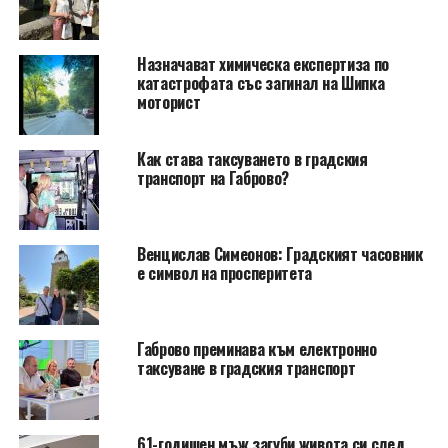
Назначават химическа експертиза по
катастрофата със загинал на Шипка
моторист
Как става таксуването в градския
транспорт на Габрово?
Венцислав Симеонов: Градският часовник
е символ на просперитета
Габрово преминава към електронно
таксуване в градския транспорт
61-годишен мъж загуби живота си след