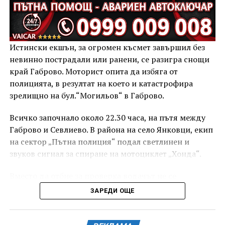
Истински екшън, за огромен късмет завършил без
невинно пострадали или ранени, се разигра снощи
край Габрово. Моторист опита да избяга от
полицията, в резултат на което и катастрофира
зрелищно на бул.“Могильов“ в Габрово.
Всичко започнало около 22.30 часа, на пътя между
Габрово и Севлиево. В района на село Янковци, екип
на сектор „Пътна полиция“ подал светлинен и
звуков сигнал за спиране на мотоциклет „Хонда“.
Вместо да отбие за проверка водачът не се
подчинил на полицейското разпореждане, ускорил
ЗАРЕДИ ОЩЕ
движението си, изпреварвайки автомобилите пред
себе си, и продължил с висока скорост в посока
Габрово.