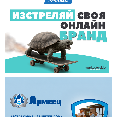
РЕКЛАМА
Мотоциклетът бил засечен в района на бул.
„Могильов“, където водачът направил опит да
изпревари патрулния автомобил отляво, при което
реализирал пътнотранспортно произшествие и
паднал на пътното платно.
След извършен медицински преглед било
установено, че е без сериозни наранявания.
Установена била и самоличността му. Това била 27-
годишен мъж от тетевенското село Градежница.
При извършената проверка било констатирано, че
той е неправоспособен и никога не е притежавал
свидетелство за управление на моторно превозно
средство.
Установено било още, че управляваният от него
мотоциклет не е регистриран по надлежния ред, а