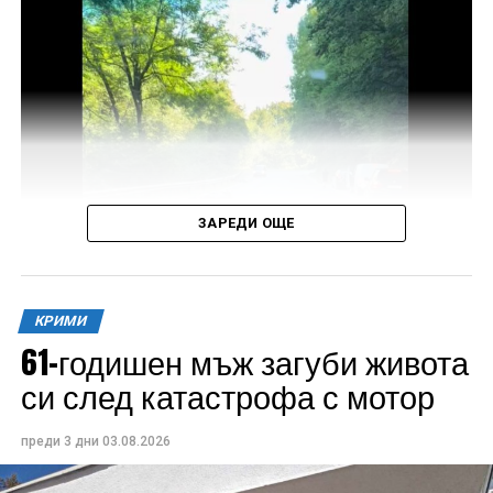
ЗАРЕДИ ОЩЕ
Под ръководството на Окръжната прокуратура в
КРИМИ
Габрово се води разследване за пътнотранспортно
61-годишен мъж загуби живота
произшествие, в резултат на което е настъпила
си след катастрофа с мотор
смъртта на 61-годишен мотоциклетист.
преди 3 дни
03.08.2026
Досъдебното производство е започнало с първо
действие на разследването – оглед на