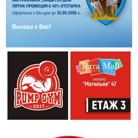
поставената регистрационна табела е издадена за
друго МПС.
Водачът бил тестван за употреба на алкохол, като
пробата е отрицателна, но отказал да бъде тестван
за употреба на наркотични вещества.
При извършената справка е установено, че е
многократно осъждан, както и че вече е наказван по
административен ред за отказ да бъде тестван за
употреба на наркотични вещества.
Мъжът е бил задържан по реда на Закона за МВР за
срок до 24 часа. По случая е образувано досъдебно
производство за извършени престъпления по чл.
345, ал. 1 и ал. 2, чл. 343б, ал. 6 и ал. 7 и чл. 270, ал. 1
от Наказателния кодекс.