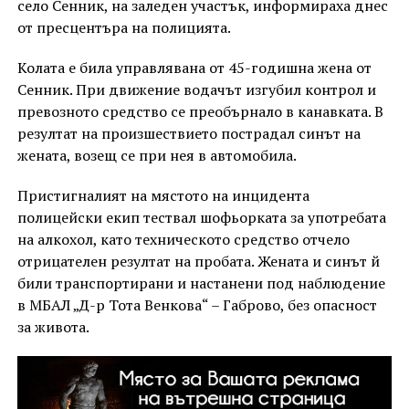
село Сенник, на заледен участък, информираха днес
от пресцентъра на полицията.
Колата е била управлявана от 45-годишна жена от
Сенник. При движение водачът изгубил контрол и
превозното средство се преобърнало в канавката. В
резултат на произшествието пострадал синът на
жената, возещ се при нея в автомобила.
Пристигналият на мястото на инцидента
полицейски екип тествал шофьорката за употребата
на алкохол, като техническото средство отчело
отрицателен резултат на пробата. Жената и синът й
били транспортирани и настанени под наблюдение
в МБАЛ „Д-р Тота Венкова“ – Габрово, без опасност
за живота.