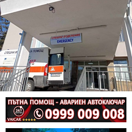
местопроизшествие и се води за престъпление по
чл.343, ал.1, б. В, във вр. с чл.342, ал.1 от НК за това,
дали на 01.08.2026 г. около 10.00 часа на път I – 5 км.
161+400 (главен път гр. Габрово –връх Шипка) са
нарушени правилата за движение по пътищата, като
при управление на мотоциклет „Ямаха“, по
непредпазливост е причинена смъртта на водача му
Г. Г., на 61 години.
Неотложните следствени действия са извършени от
екип на ОД на МВР – Габрово съвместно с
автоексперт, като на място са изготвени и снимки.
Извършена е аутопсия на тялото на пострадалия и е
назначена съдебномедицинска експертиза.
Предстои назначаването на автотехническа
експертиза относно причините и механизма на
възникналото пътнотранспортно произшествие.