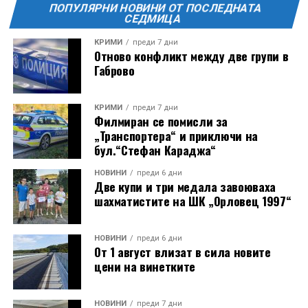
ПОПУЛЯРНИ НОВИНИ ОТ ПОСЛЕДНАТА
СЕДМИЦА
КРИМИ
преди 7 дни
Отново конфликт между две групи в
Габрово
КРИМИ
преди 7 дни
Филмиран се помисли за
„Транспортера“ и приключи на
бул.“Стефан Караджа“
НОВИНИ
преди 6 дни
Две купи и три медала завоюваха
шахматистите на ШК „Орловец 1997“
НОВИНИ
преди 6 дни
От 1 август влизат в сила новите
цени на винетките
НОВИНИ
преди 7 дни