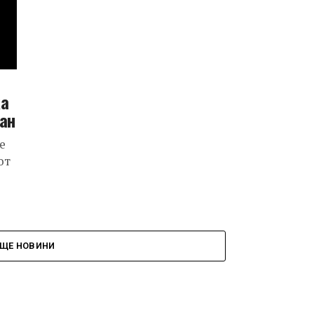
ха
ан
е
от
ЩЕ НОВИНИ