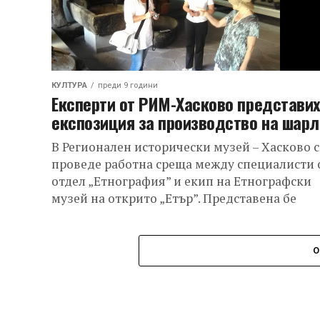
КУЛТУРА
преди 9 години
Експерти от РИМ-Хасково представи
експозиция за производство на шарл
В Регионален исторически музей – Хасково с
проведе работна среща между специалисти 
отдел „Етнография” и екип на Етнографски
музей на открито „Етър”. Представена бе
експозицията...
О