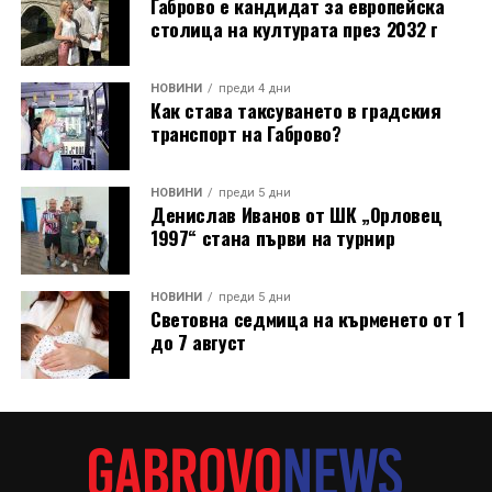
Габрово е кандидат за европейска
тавите с вечерята, която по-късно бе споделена на
столица на културата през 2032 г
открито в нощния музей.
Лекционният модул от първия ден (31 юли)
НОВИНИ
преди 4 дни
Как става таксуването в градския
предложи теоретична основа и дискусии,
транспорт на Габрово?
свързващи историческото наследство със
съвременния начин на живот: Арх. Николай
Маринов и д-р инж. Петя Груева от сдружение
НОВИНИ
преди 5 дни
Денислав Иванов от ШК „Орловец
„Мещра“ откриха програмата с лекция за
1997“ стана първи на турнир
принципите на отоплителните системи в
традиционната архитектура.
НОВИНИ
преди 5 дни
Световна седмица на кърменето от 1
В следващ панел арх. Маринов представи и
до 7 август
съвременни алтернативи за отопление на дърва при
еднофамилни сгради.