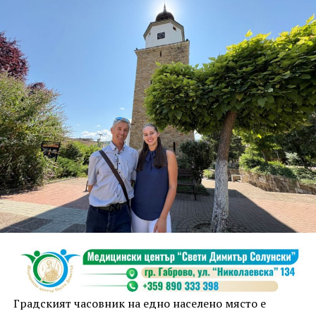
шедьовър на възрожденското ни строителство и
майсторство, вечен символ на Дряново, носи
дълбоко послание. Мястото, където документът бе
подписан, символизира свързаността,
сътрудничеството и общото бъдеще, подчерта
кметът Таня Христова.
По думите ѝ мостът, построен от Първомайстора
през 1861 г. свързва двата града, обединени от
общи ценности, доверие и желание да градят
заедно. „Днес показваме модел, който дава шанс на
истинското партньорство. Във време, когато сякаш е
модерно да се разделяме, ние показваме, че два
значими за културата, индустрията и обществените
инициативи български града могат да вървят
заедно“, коментира тя.
Градският часовник на едно населено място е