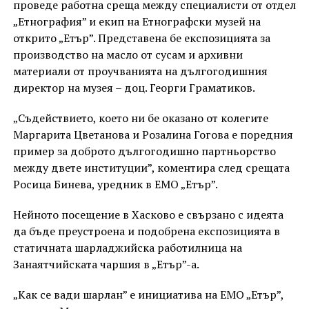
проведе работна среща между специалисти от отдел
„Етнография” и екип на Етнографски музей на
открито „Етър”. Представена бе експозицията за
производство на масло от сусам и архивни
материали от проучванията на дългогодишния
директор на музея – доц. Георги Граматиков.
„Съдействието, което ни бе оказано от колегите
Маргарита Цветанова и Розалина Гогова е поредния
пример за доброто дългогодишно партньорство
между двете институции”, коментира след срещата
Росица Бинева, уредник в ЕМО „Етър”.
Нейното посещение в Хасково е свързано с идеята
да бъде преустроена и подобрена експозицията в
статичната шарладжийска работилница на
Занаятчийската чаршия в „Етър”-а.
„Как се вади шарлан” е инициатива на ЕМО „Етър”,