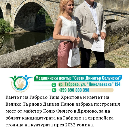
Кметът на Габрово Таня Христова и кметът на
Велико Търново Даниел Панов избраха построения
мост от майстор Колю Фичето в Дряново, за да
обявят кандидатурата на Габрово за европейска
столица на културата през 2032 година.