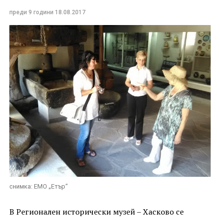
преди 9 години
18.08.2017
снимка: ЕМО „Етър“
В Регионален исторически музей – Хасково се