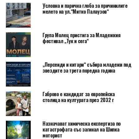
Условна и парична глоба за причинилите
мелето на ул.“Митко Палаузов“
Група Молец пристига за Младежкия
фестивал „Тук и сега“
„Персеиди и китари“ събира младежи под
звездите за трета поредна година
Габрово е кандидат за европейска
столица на културата през 2032 г
Назначават химическа експертиза по
катастрофата със загинал на Шипка
моторист