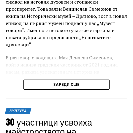
символ на неговия духовен и стопански
просперитет. Това заяви Венцислав Симеонов от
екипа на Исторически музей – Дряново, гост в новия
епизод на първия музеен подкаст у нас „Музеят
говори“. Именно с неговото участие стартира и
новата рубрика на предаването „Непознатите
дряновци“.
„Това не е партньорство, което ще разпределя
В разговор с водещата Мая Денчева Симеонов,
ресурси. То ще предостави възможност на
който навива градския часовник от 2021 година
Централна България да демонстрира своя
насам, разказа увлекателната история на
потенциал и да превърне културата в двигател за
часовниковия механизъм и на часовниковата кула в
развитие, привличане на хора и инвестиции“,
ЗАРЕДИ ОЩЕ
града, от появата им през Възраждането, през
допълни още Христова.
годините на социализма, чак до днешния ден.
Кметът на старата столица Даниел Панов припомни,
че партньорството между Габрово и Велико
КУЛТУРА
Търново има своите здрави основи, изграждани
30 участници усвоиха
през годините чрез съвместни проекти и
майсторството на
инициативи в различни сфери.