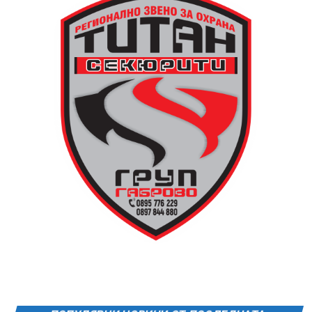
търси подходящо място за нейното изграждане, тъй
като до средата на 80-те години на нейното
оригинално място вече били построени сградите на
Община Дряново и на полицията.
Дървените елементи и носещата конструкция бяха
във фокуса на практиката, водена от реставратора
Валентин Дамянов. С отличните си комуникационни
умения и задълбочени знания той демонстрира
различните видове традиционни инструменти,
тяхната поддръжка и правилната им употреба в
целия процес.
Арх. Николай Маринов от сдружение „Мещра“
преведе участниците през майсторството за работа
с глина и естествени материали, необходими за
изграждането на самата пещ и огнище.
В новия епизод на „Музеят говори“ зрителите ще