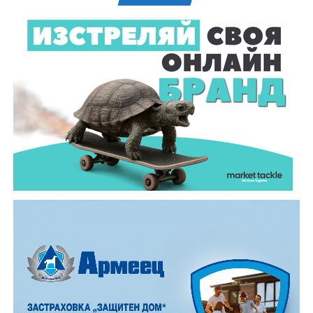
годишнина от рождението на Колю Фичето, които
чествания белязаха миналата 2025 година. Връчи им
ги заместник – кметът Диляна Джеджева.
Темата тази година, „Топлината в дома: От
древното огнище до модерния уют“, постави
акцент върху практическото изграждане на
традиционна пещ и огнище. Всички преминали през
тридневното обучение получиха „Уверително“ –
официалният документ, който музей „Етър“ издава
за придобитите знания и умения.