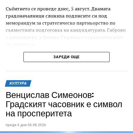
Събитието се проведе днес, 5 август. Двамата
градоначалници сложиха подписите си под
меморандум за стратегическо партньорство по
съвместната подготовка на кандидатурата. Габрово
е кандидатът, а Велико Търново е стратегическият
му партньор.
ЗАРЕДИ ОЩЕ
КУЛТУРА
Венцислав Симеонов:
Градският часовник е символ
на просперитета
Изборът на Дряновския мост – този архитектурен
преди 4 дни
04.08.2026