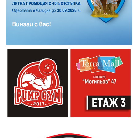
Години след разрушаването на кулата се заражда
инициатива за нейното възстановяване, обединила
местни културни дейци – сред тях творецът Иван
Практическият модул даде възможност на
Койчев и етнографът Бонка Тихова. Усилията им се
участниците да работят рамо до рамо с утвърдени
увенчават с успех и на 8 септември 1984 година
специалисти в занаята. Павел Кунчев, един от
часовниковата кула, с работещия век по-рано
признатите майстори реставратори в музей „Етър“,
механизъм, е официално открита наново. Самият
води обучението за изграждане на каменна основа
механизъм е възстановен година по-рано, през 1983
за отоплителните съоръжения. Част от курсистите
г., от майстор Илия Ковачев, който изковава
надградиха своите умения по каменна зидария,
липсващите му части. Днес неговият син, Иван
придобити в предишни издания на програмата.
Ковачев, продължава делото на баща си, като се
грижи за техническата поддръжка на механизма и
отстранява евентуални повреди.
Разказаната от Симеонов история разкрива и
любопитен детайл около самото местоположение на
новата кула. Архитект Илия Лефтеров е трябвало да