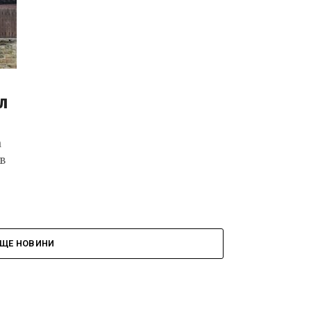
л
а
 в
ЩЕ НОВИНИ