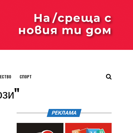
ЕСТВО
СПОРТ
ози"
РЕКЛАМА