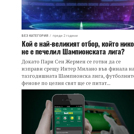
БЕЗ КАТЕГОРИЯ
преди 2 години
Кой е най-великият отбор, който нико
не е печелил Шампионската лига?
Докато Пари Сен Жермен се готви да се
изправи срещу Интер Милано във финала н
тазгодишната Шампионска лига, футболнит
фенове по целия свят ще се питат...