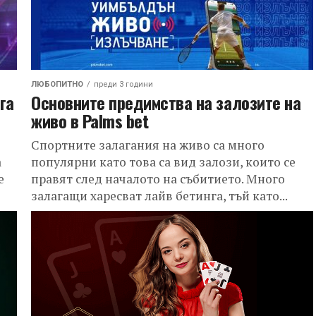
ЛЮБОПИТНО
преди 3 години
га
Основните предимства на залозите на
живо в Palms bet
Спортните залагания на живо са много
а
популярни като това са вид залози, които се
е
правят след началото на събитието. Много
залагащи харесват лайв бетинга, тъй като...