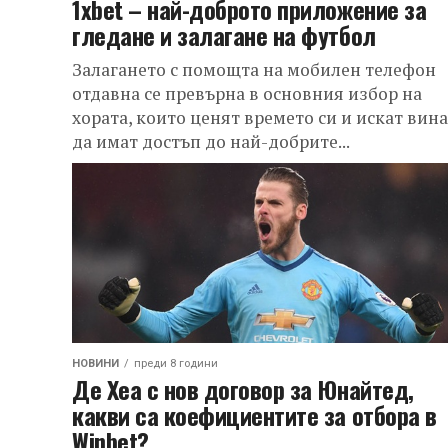
1xbet – най-доброто приложение за
гледане и залагане на футбол
Залагането с помощта на мобилен телефон
отдавна се превърна в основния избор на
хората, които ценят времето си и искат вин
да имат достъп до най-добрите...
НОВИНИ
преди 8 години
Де Хеа с нов договор за Юнайтед,
какви са коефициентите за отбора в
Winbet?