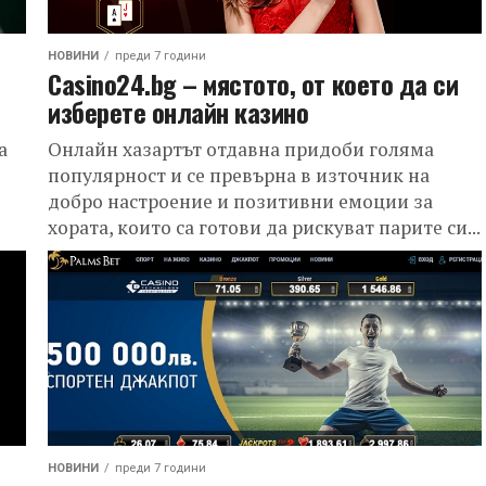
НОВИНИ
преди 7 години
Casino24.bg – мястото, от което да си
изберете онлайн казино
а
Онлайн хазартът отдавна придоби голяма
популярност и се превърна в източник на
добро настроение и позитивни емоции за
хората, които са готови да рискуват парите си...
НОВИНИ
преди 7 години