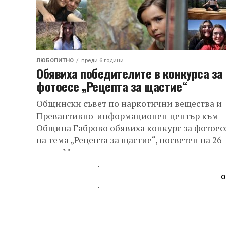
ЛЮБОПИТНО
преди 6 години
Обявиха победителите в конкурса за
фотоесе „Рецепта за щастие“
Общински съвет по наркотични вещества и
Превантивно-информационен център към
Община Габрово обявиха конкурс за фотоес
на тема „Рецепта за щастие“, посветен на 26
юни – Международен...
О