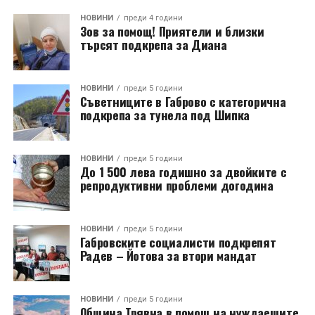
НОВИНИ
преди 4 години
Зов за помощ! Приятели и близки
търсят подкрепа за Диана
НОВИНИ
преди 5 години
Съветниците в Габрово с категорична
подкрепа за тунела под Шипка
НОВИНИ
преди 5 години
До 1 500 лева годишно за двойките с
репродуктивни проблеми догодина
НОВИНИ
преди 5 години
Габровските социалисти подкрепят
Радев – Йотова за втори мандат
НОВИНИ
преди 5 години
Община Трявна в помощ на нуждаещите