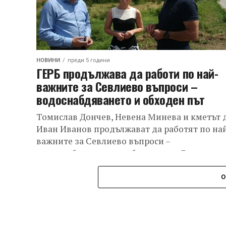
НОВИНИ
преди 5 години
ГЕРБ продължава да работи по най-
важните за Севлиево въпроси –
водоснабдяването и обходен път
Томислав Дончев, Невена Минева и кметът 
Иван Иванов продължават да работят по на
важните за Севлиево въпроси –
водоснабдяването и обходен път. Водачът н
листата на...
О