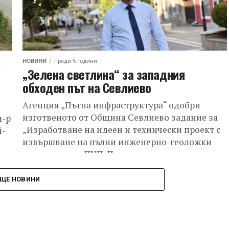
НОВИНИ
преди 5 години
„Зелена светлина“ за западния
обходен път на Севлиево
Агенция „Пътна инфраструктура“ одобри
изготвеното от Община Севлиево задание за
д-р
„Изработване на идеен и технически проект с
й-
извършване на пълни инженерно-геоложки
проучвания и ПУП-Парцеларен план за...
а
ЩЕ НОВИНИ