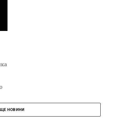
ика
о
ки
ЩЕ НОВИНИ