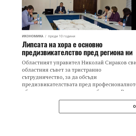
ИКОНОМИКА
преди 10 години
Липсата на хора е основно
предизвикателство пред региона ни
Областният управител Николай Сираков св
областния съвет за тристранно
сътрудничество, за да обсъди
предизвикателствата пред професионалнот
образование и връзката му с бизнеса. „Всич
сме наясно, че...
О