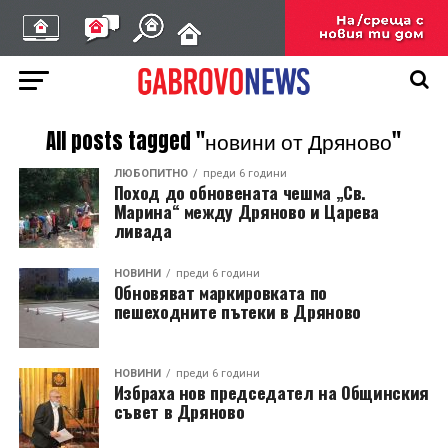
All posts tagged "новини от Дряново"
ЛЮБОПИТНО
преди 6 години
Поход до обновената чешма „Св.
Марина“ между Дряново и Царева
ливада
НОВИНИ
преди 6 години
Обновяват маркировката по
пешеходните пътеки в Дряново
НОВИНИ
преди 6 години
Избраха нов председател на Общинския
съвет в Дряново