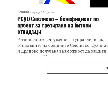
НОВИНИ
преди 10 години
РСУО Севлиево – бенефициент по
проект за третиране на битови
отпадъци
Регионалното сдружение за управление на
отпадъците на общините Севлиево, Сухинд
и Дряново получава възможност да защити
проект пред Министерството на околната
среда и водите по Оперативна...
О