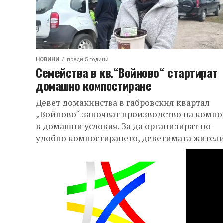
НОВИНИ
преди 5 години
Семейства в кв.“Войново“ стартират
домашно компостиране
Девет домакинства в габровския квартал
„Войново“ започват производство на компо
в домашни условия. За да организират по-
удобно компостирането, деветимата жител
на квартала получиха компостерни съдове,
предоставени...