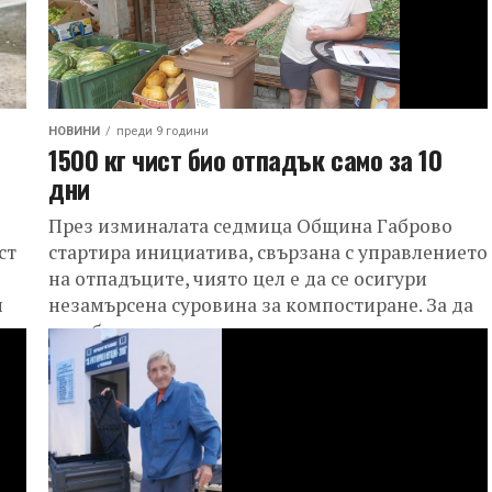
НОВИНИ
преди 9 години
1500 кг чист био отпадък само за 10
дни
През изминалата седмица Община Габрово
ст
стартира инициатива, свързана с управлението
на отпадъците, чиято цел е да се осигури
и
незамърсена суровина за компостиране. За да
се събира...