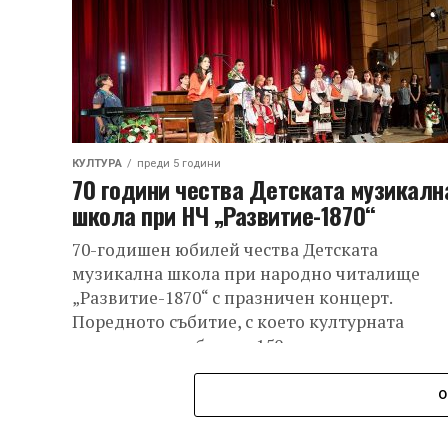
КУЛТУРА
преди 5 години
70 години чества Детската музикалн
школа при НЧ „Развитие-1870“
70-годишен юбилей чества Детската
музикална школа при народно читалище
„Развитие-1870“ с празничен концерт.
Поредното събитие, с което културната
институция отбеляза 150-годишнина от
основаването си. Тържество –...
О