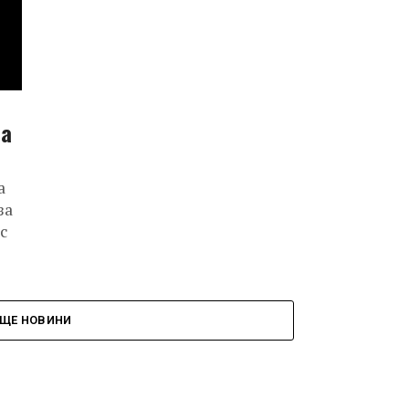
за
а
за
с
ЩЕ НОВИНИ