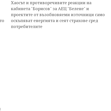
Хаосът и противоречивите реакции на
кабинета "Борисов" за АЕЦ "Белене" и
проектите от възобновяеми източници само
то
оскъпяват енергията и сеят страхове сред
потребителите
и