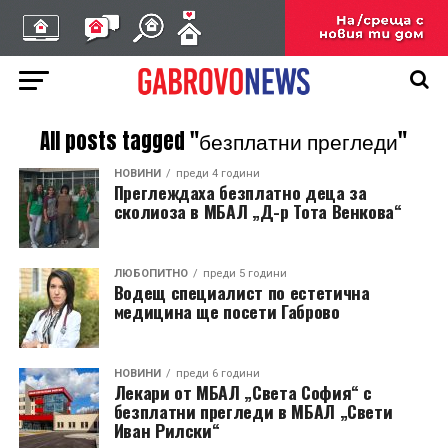
All posts tagged "безплатни прегледи"
НОВИНИ
преди 4 години
Преглеждаха безплатно деца за
сколиоза в МБАЛ „Д-р Тота Венкова“
ЛЮБОПИТНО
преди 5 години
Водещ специалист по естетична
медицина ще посети Габрово
НОВИНИ
преди 6 години
Лекари от МБАЛ „Света София“ с
безплатни прегледи в МБАЛ „Свети
Иван Рилски“