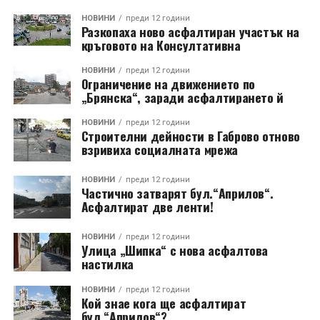
НОВИНИ
преди 12 години
Разкопаха ново асфалтиран участък на
кръговото на Консултативна
НОВИНИ
преди 12 години
Ограничение на движението по
„Брянска“, заради асфалтирането й
НОВИНИ
преди 12 години
Строителни дейности в Габрово отново
взривиха социалната мрежа
НОВИНИ
преди 12 години
Частично затварят бул.“Априлов“.
Асфалтират две ленти!
НОВИНИ
преди 12 години
Улица „Шипка“ с нова асфалтова
настилка
НОВИНИ
преди 12 години
Кой знае кога ще асфалтират
бул.“Априлов“?