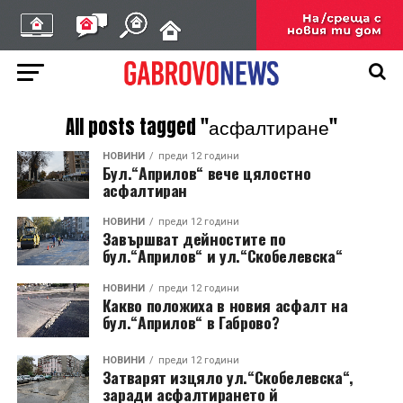
All posts tagged "асфалтиране"
НОВИНИ
преди 12 години
Бул.“Априлов“ вече цялостно
асфалтиран
НОВИНИ
преди 12 години
Завършват дейностите по
бул.“Априлов“ и ул.“Скобелевска“
НОВИНИ
преди 12 години
Какво положиха в новия асфалт на
бул.“Априлов“ в Габрово?
НОВИНИ
преди 12 години
Затварят изцяло ул.“Скобелевска“,
заради асфалтирането й