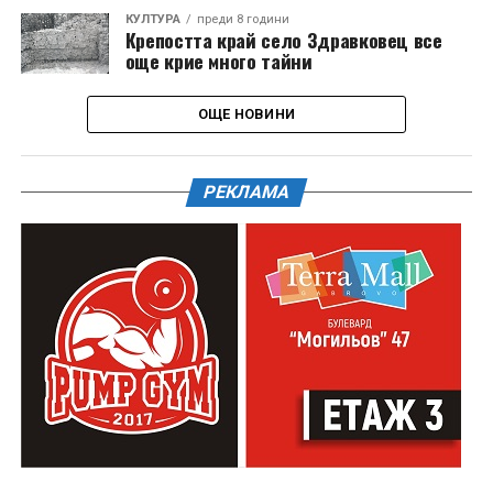
КУЛТУРА
преди 8 години
Крепостта край село Здравковец все
още крие много тайни
ОЩЕ НОВИНИ
РЕКЛАМА