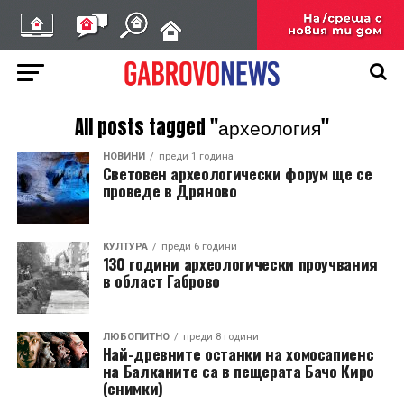
All posts tagged "археология"
НОВИНИ
преди 1 година
Световен археологически форум ще се
проведе в Дряново
КУЛТУРА
преди 6 години
130 години археологически проучвания
в област Габрово
ЛЮБОПИТНО
преди 8 години
Най-древните останки на хомосапиенс
на Балканите са в пещерата Бачо Киро
(снимки)